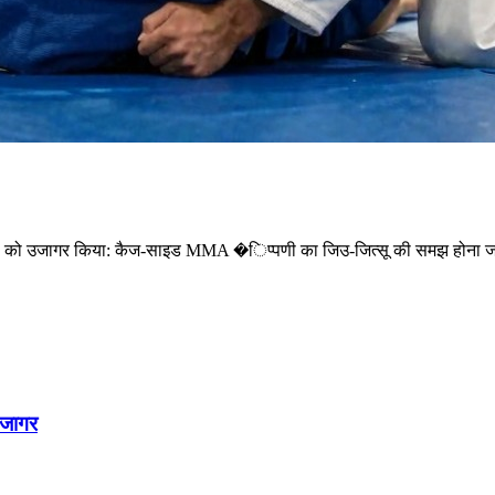
स्या को उजागर किया: कैज-साइड MMA �िप्पणी का जिउ-जित्सू की समझ होना जर
उजागर