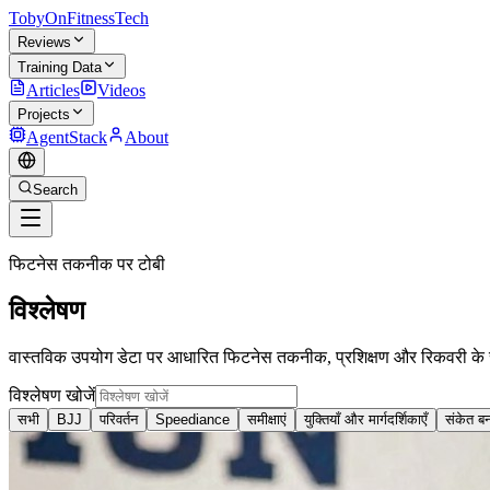
TobyOnFitnessTech
Reviews
Training Data
Articles
Videos
Projects
AgentStack
About
Search
फिटनेस तकनीक पर टोबी
विश्लेषण
वास्तविक उपयोग डेटा पर आधारित फिटनेस तकनीक, प्रशिक्षण और रिकवरी के स
विश्लेषण खोजें
सभी
BJJ
परिवर्तन
Speediance
समीक्षाएं
युक्तियाँ और मार्गदर्शिकाएँ
संकेत ब