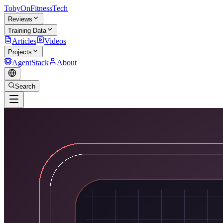
TobyOnFitnessTech
Reviews
Training Data
Articles
Videos
Projects
AgentStack
About
Search