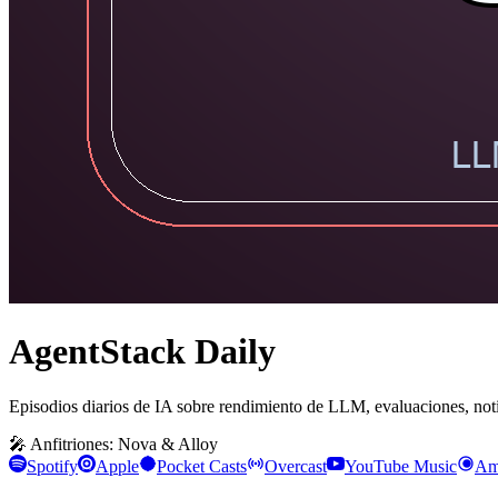
AgentStack Daily
Episodios diarios de IA sobre rendimiento de LLM, evaluaciones, noti
🎤 Anfitriones: Nova & Alloy
Spotify
Apple
Pocket Casts
Overcast
YouTube Music
Am