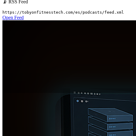
📡 RSS Feed
https://tobyonfitnesstech.com/es/podcasts/feed.xml
Open Feed