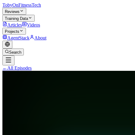
TobyOnFitnessTech
Reviews
Training Data
Articles
Videos
Projects
AgentStack
About
Search
←
All Episodes