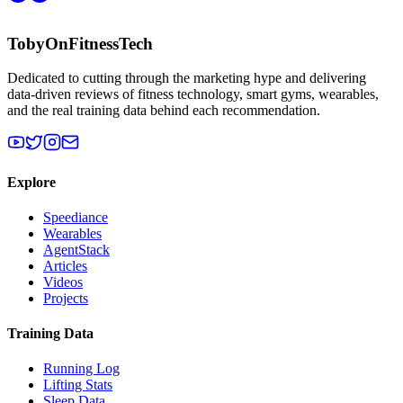
TobyOnFitnessTech
Dedicated to cutting through the marketing hype and delivering
data-driven reviews of fitness technology, smart gyms, wearables,
and the real training data behind each recommendation.
Explore
Speediance
Wearables
AgentStack
Articles
Videos
Projects
Training Data
Running Log
Lifting Stats
Sleep Data