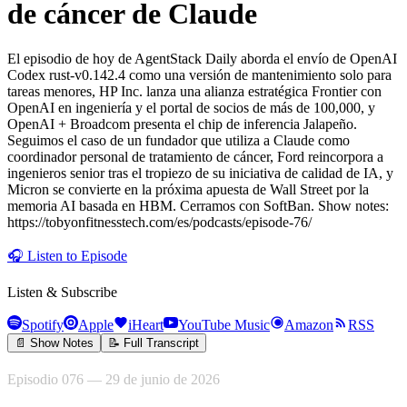
de cáncer de Claude
El episodio de hoy de AgentStack Daily aborda el envío de OpenAI
Codex rust-v0.142.4 como una versión de mantenimiento solo para
tareas menores, HP Inc. lanza una alianza estratégica Frontier con
OpenAI en ingeniería y el portal de socios de más de 100,000, y
OpenAI + Broadcom presenta el chip de inferencia Jalapeño.
Seguimos el caso de un fundador que utiliza a Claude como
coordinador personal de tratamiento de cáncer, Ford reincorpora a
ingenieros senior tras el tropiezo de su iniciativa de calidad de IA, y
Micron se convierte en la próxima apuesta de Wall Street por la
memoria AI basada en HBM. Cerramos con SoftBan. Show notes:
https://tobyonfitnesstech.com/es/podcasts/episode-76/
🎧
Listen to Episode
Listen & Subscribe
Spotify
Apple
iHeart
YouTube Music
Amazon
RSS
📄 Show Notes
📝 Full Transcript
Episodio 076 — 29 de junio de 2026