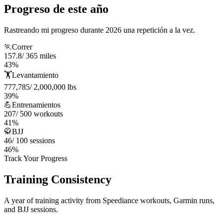
Progreso de este año
Rastreando mi progreso durante 2026 una repetición a la vez.
🏃
Correr
157.8
/
365
miles
43
%
🏋️
Levantamiento
777,785
/
2,000,000
lbs
39
%
💪
Entrenamientos
207
/
500
workouts
41
%
🥋
BJJ
46
/
100
sessions
46
%
Track Your Progress
Training Consistency
A year of training activity from Speediance workouts, Garmin runs,
and BJJ sessions.