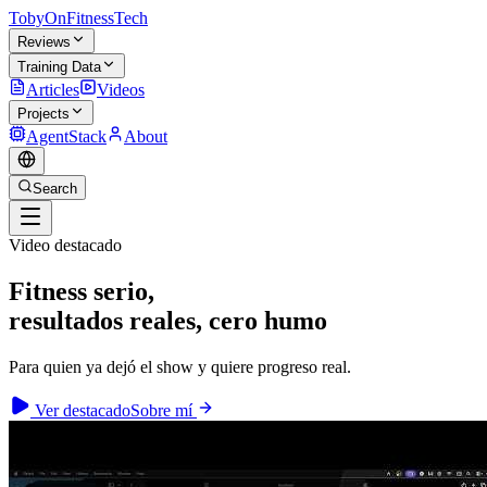
TobyOnFitnessTech
Reviews
Training Data
Articles
Videos
Projects
AgentStack
About
Search
Video destacado
Fitness serio,
resultados reales, cero humo
Para quien ya dejó el show y quiere progreso real.
Ver destacado
Sobre mí