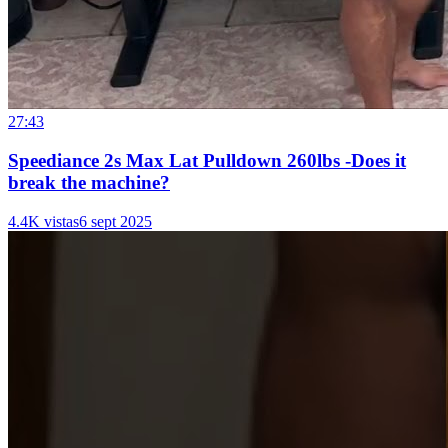
27:43
Speediance 2s Max Lat Pulldown 260lbs -Does it
break the machine?
4.4K vistas
6 sept 2025