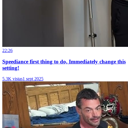
22:26
Speediance first thing to do, Immediately change this
setting!
5.3K vistas
1 sept 2025