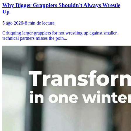
Why Bigger Grapplers Shouldn't Always Wrestle
Up
5 ago 2026
•
8 min de lectura
Critiquing larger grapplers for not wrestling up against smaller,
technical partners misses the poin...