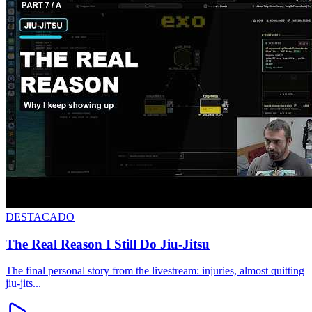
DESTACADO
The Real Reason I Still Do Jiu-Jitsu
The final personal story from the livestream: injuries, almost quitting
jiu-jits
...