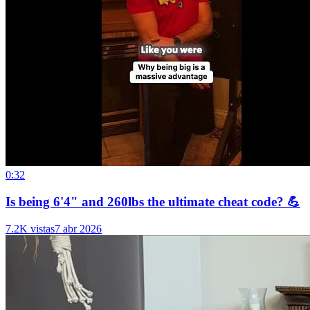
0:32
Is being 6'4" and 260lbs the ultimate cheat code? 💪
7.2K vistas
7 abr 2026