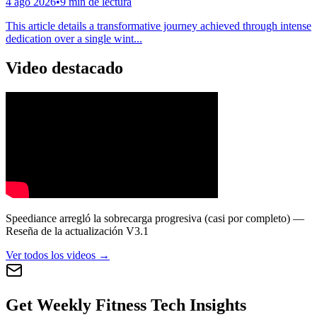
4 ago 2026
•
9 min de lectura
This article details a transformative journey achieved through intense
dedication over a single wint...
Video destacado
Speediance arregló la sobrecarga progresiva (casi por completo) —
Reseña de la actualización V3.1
Ver todos los videos →
Get Weekly Fitness Tech Insights