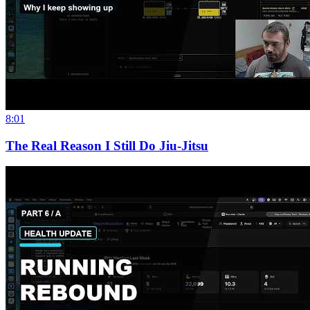
8:01
The Real Reason I Still Do Jiu-Jitsu