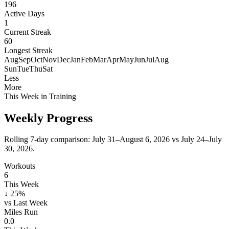
196
Active Days
1
Current Streak
60
Longest Streak
Aug
Sep
Oct
Nov
Dec
Jan
Feb
Mar
Apr
May
Jun
Jul
Aug
Sun
Tue
Thu
Sat
Less
More
This Week in Training
Weekly Progress
Rolling 7-day comparison:
July 31–August 6, 2026
vs
July 24–July
30, 2026
.
Workouts
6
This Week
↓ 25%
vs Last Week
Miles Run
0.0