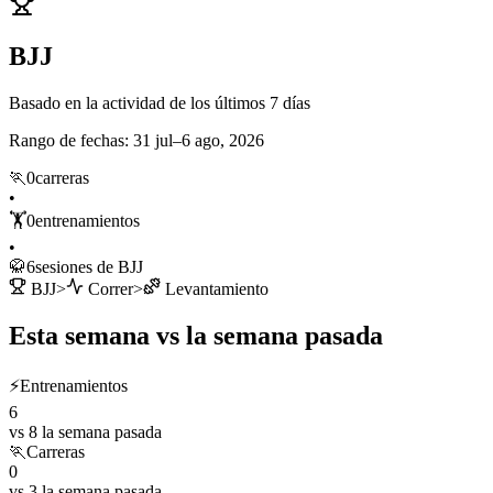
BJJ
Basado en la actividad de los últimos 7 días
Rango de fechas
:
31 jul–6 ago, 2026
🏃
0
carreras
•
🏋️
0
entrenamientos
•
🥋
6
sesiones de BJJ
BJJ
>
Correr
>
Levantamiento
Esta semana vs la semana pasada
⚡
Entrenamientos
6
vs 8 la semana pasada
🏃
Carreras
0
vs 3 la semana pasada