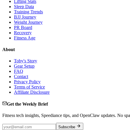
Lifting Stats
Sleep Data
Training Trends
BJJ Journey
Weight Journey
PR Board
Recovery
Fitness Age
About
Toby's Story
Gear Setup
FAQ
Contact
Privacy Policy
Terms of Service
Affiliate Disclosure
Get the Weekly Brief
Fitness tech insights, Speediance tips, and OpenClaw updates. No sp
Subscribe