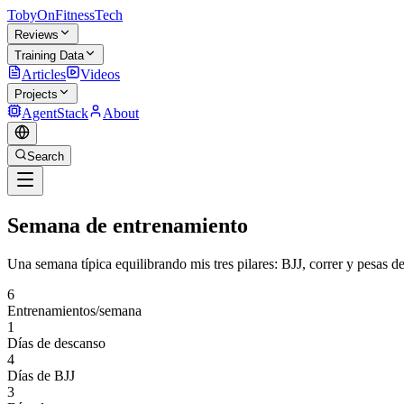
TobyOnFitnessTech
Reviews
Training Data
Articles
Videos
Projects
AgentStack
About
Search
Semana de entrenamiento
Una semana típica equilibrando mis tres pilares: BJJ, correr y pesas d
6
Entrenamientos/semana
1
Días de descanso
4
Días de BJJ
3