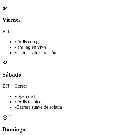
🥋
Viernes
BJJ
•
Drills con gi
•
Rolling en vivo
•
Cadenas de sumisión
🥋
Sábado
BJJ + Correr
•
Open mat
•
Drills técnicos
•
Carrera suave de soltura
😴
Domingo