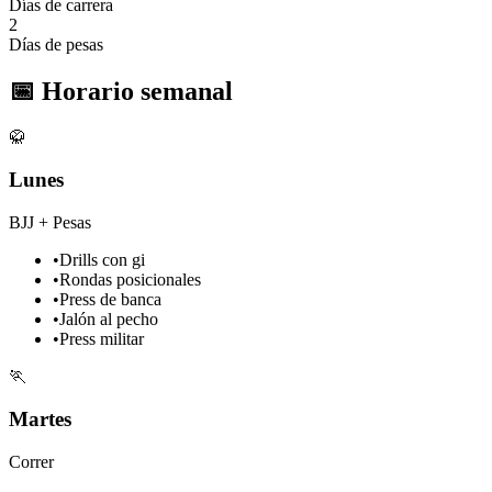
Días de carrera
2
Días de pesas
📅
Horario semanal
🥋
Lunes
BJJ + Pesas
•
Drills con gi
•
Rondas posicionales
•
Press de banca
•
Jalón al pecho
•
Press militar
🏃
Martes
Correr