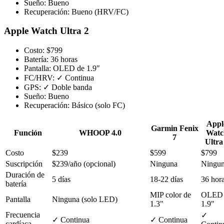
Sueño:
Bueno
Recuperación:
Bueno (HRV/FC)
Apple Watch Ultra 2
Costo:
$799
Batería:
36 horas
Pantalla:
OLED de 1.9"
FC/HRV:
✓ Continua
GPS:
✓ Doble banda
Sueño:
Bueno
Recuperación:
Básico (solo FC)
Appl
Garmin Fenix
Función
WHOOP 4.0
Watc
7
Ultra
Costo
$239
$599
$799
Suscripción
$239/año (opcional)
Ninguna
Ningu
Duración de
5 días
18-22 días
36 hor
batería
MIP color de
OLED 
Pantalla
Ninguna (solo LED)
1.3"
1.9"
Frecuencia
✓
✓ Continua
✓ Continua
cardíaca