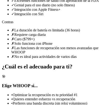
✓
Excelentes funciones de salud con aprobación de la FDA
✓
Genial para el uso diario (no solo fitness)
✓
Integración con Apple Fitness+
✓
Integración con Siri
Contras
✗
La duración de batería es limitada (36 horas)
✗
Requiere carga diaria
✗
Caro ($799+)
✗
Solo funciona con iPhone
✗
Las funciones de recuperación son menos avanzadas que
WHOOP
✗
No es ideal para actividades de varios días
¿Cuál es el adecuado para ti?
🎯
Elige WHOOP si...
•
Optimizar la recuperación es tu prioridad #1
•
Quieres entender esfuerzo vs recuperación
•
Prefieres una banda discreta (sin reloj voluminoso)