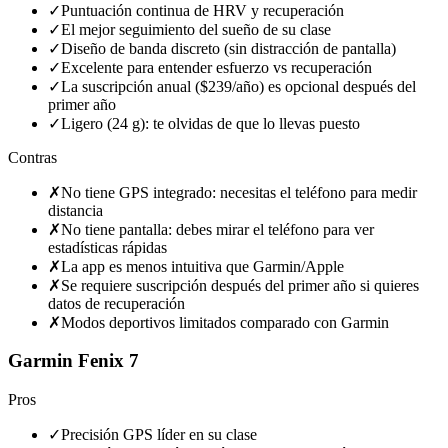
✓
Puntuación continua de HRV y recuperación
✓
El mejor seguimiento del sueño de su clase
✓
Diseño de banda discreto (sin distracción de pantalla)
✓
Excelente para entender esfuerzo vs recuperación
✓
La suscripción anual ($239/año) es opcional después del
primer año
✓
Ligero (24 g): te olvidas de que lo llevas puesto
Contras
✗
No tiene GPS integrado: necesitas el teléfono para medir
distancia
✗
No tiene pantalla: debes mirar el teléfono para ver
estadísticas rápidas
✗
La app es menos intuitiva que Garmin/Apple
✗
Se requiere suscripción después del primer año si quieres
datos de recuperación
✗
Modos deportivos limitados comparado con Garmin
Garmin Fenix 7
Pros
✓
Precisión GPS líder en su clase