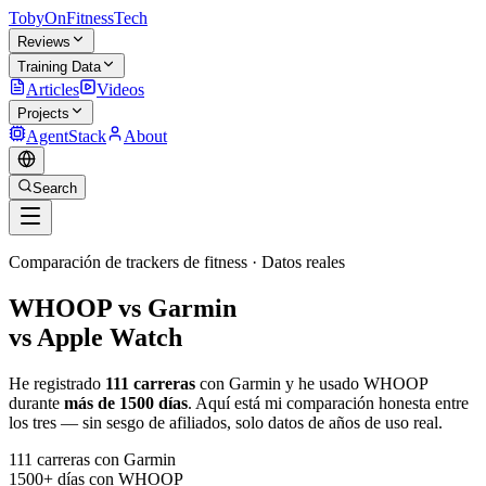
TobyOnFitnessTech
Reviews
Training Data
Articles
Videos
Projects
AgentStack
About
Search
Comparación de trackers de fitness · Datos reales
WHOOP vs Garmin
vs Apple Watch
He registrado
111 carreras
con Garmin y he usado WHOOP
durante
más de 1500 días
. Aquí está mi comparación honesta entre
los tres — sin sesgo de afiliados, solo datos de años de uso real.
111 carreras con Garmin
1500+ días con WHOOP