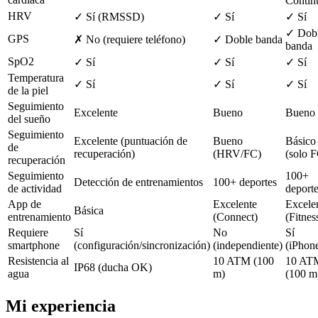
Contin
HRV
✓ Sí (RMSSD)
✓ Sí
✓ Sí
✓ Dob
GPS
✗ No (requiere teléfono)
✓ Doble banda
banda
SpO2
✓ Sí
✓ Sí
✓ Sí
Temperatura
✓ Sí
✓ Sí
✓ Sí
de la piel
Seguimiento
Excelente
Bueno
Bueno
del sueño
Seguimiento
Excelente (puntuación de
Bueno
Básico
de
recuperación)
(HRV/FC)
(solo 
recuperación
Seguimiento
100+
Detección de entrenamientos
100+ deportes
de actividad
deport
App de
Excelente
Excele
Básica
entrenamiento
(Connect)
(Fitnes
Requiere
Sí
No
Sí
smartphone
(configuración/sincronización)
(independiente)
(iPhon
Resistencia al
10 ATM (100
10 AT
IP68 (ducha OK)
agua
m)
(100 m
Mi experiencia