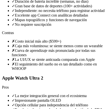
✓
Duración de batería increíble (semanas, no días)
✓
Gran base de datos de deportes (100+ actividades)
✓
Independiente: no necesita teléfono para registrar actividad
✓
Excelente app Connect con analíticas detalladas
✓
Mapas topográficos y funciones de navegación
✓
No requiere suscripción
Contras
✗
Costo inicial más alto ($599+)
✗
Caja más voluminosa: se siente menos como un wearable
✗
Curva de aprendizaje más pronunciada por todas sus
funciones
✗
La UI/UX se siente anticuada comparada con Apple
✗
El seguimiento del sueño no es tan detallado como en
WHOOP
Apple Watch Ultra 2
Pros
✓
La mejor integración general con el ecosistema
✓
Impresionante pantalla OLED
✓
Opción cellular para independencia del teléfono