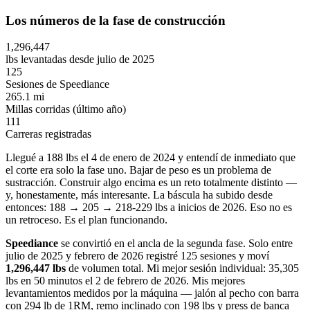
Los números de la fase de construcción
1,296,447
lbs levantadas desde julio de 2025
125
Sesiones de Speediance
265.1 mi
Millas corridas (último año)
111
Carreras registradas
Llegué a 188 lbs el 4 de enero de 2024 y entendí de inmediato que
el corte era solo la fase uno. Bajar de peso es un problema de
sustracción. Construir algo encima es un reto totalmente distinto —
y, honestamente, más interesante. La báscula ha subido desde
entonces: 188 → 205 → 218-229 lbs a inicios de 2026. Eso no es
un retroceso. Es el plan funcionando.
Speediance
se convirtió en el ancla de la segunda fase. Solo entre
julio de 2025 y febrero de 2026 registré 125 sesiones y moví
1,296,447 lbs
de volumen total. Mi mejor sesión individual: 35,305
lbs en 50 minutos el 2 de febrero de 2026. Mis mejores
levantamientos medidos por la máquina — jalón al pecho con barra
con 294 lb de 1RM, remo inclinado con 198 lbs y press de banca