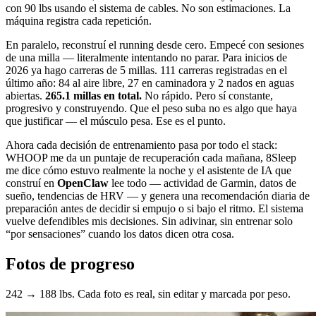
con 90 lbs usando el sistema de cables. No son estimaciones. La
máquina registra cada repetición.
En paralelo, reconstruí el running desde cero. Empecé con sesiones
de una milla — literalmente intentando no parar. Para inicios de
2026 ya hago carreras de 5 millas. 111 carreras registradas en el
último año: 84 al aire libre, 27 en caminadora y 2 nados en aguas
abiertas.
265.1 millas en total.
No rápido. Pero sí constante,
progresivo y construyendo. Que el peso suba no es algo que haya
que justificar — el músculo pesa. Ese es el punto.
Ahora cada decisión de entrenamiento pasa por todo el stack:
WHOOP me da un puntaje de recuperación cada mañana, 8Sleep
me dice cómo estuvo realmente la noche y el asistente de IA que
construí en
OpenClaw
lee todo — actividad de Garmin, datos de
sueño, tendencias de HRV — y genera una recomendación diaria de
preparación antes de decidir si empujo o si bajo el ritmo. El sistema
vuelve defendibles mis decisiones. Sin adivinar, sin entrenar solo
“por sensaciones” cuando los datos dicen otra cosa.
Fotos de progreso
242 → 188 lbs. Cada foto es real, sin editar y marcada por peso.