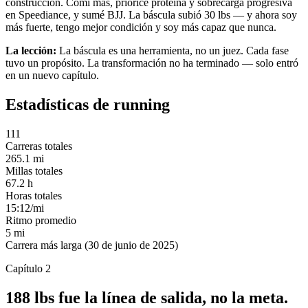
construcción. Comí más, prioricé proteína y sobrecarga progresiva
en Speediance, y sumé BJJ. La báscula subió 30 lbs — y ahora soy
más fuerte, tengo mejor condición y soy más capaz que nunca.
La lección:
La báscula es una herramienta, no un juez. Cada fase
tuvo un propósito. La transformación no ha terminado — solo entró
en un nuevo capítulo.
Estadísticas de running
111
Carreras totales
265.1 mi
Millas totales
67.2 h
Horas totales
15:12/mi
Ritmo promedio
5 mi
Carrera más larga (30 de junio de 2025)
Capítulo 2
188 lbs fue la línea de salida, no la meta.