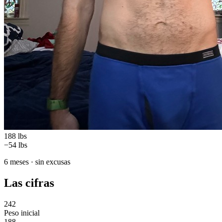
188 lbs
−54 lbs
6 meses · sin excusas
Las cifras
242
Peso inicial
188