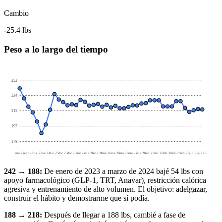
Cambio
-25.4 lbs
Peso a lo largo del tiempo
252
234
215
197
178
ene 23
sept 23
nov 23
mar 24
dic 25
dic 25
dic 25
ene 26
ene 26
ene 26
ene 26
ene 26
ene 26
ene 26
ene 26
feb 26
feb 26
feb 26
feb 26
feb 26
jun 26
jul 26
242 → 188:
De enero de 2023 a marzo de 2024 bajé 54 lbs con
apoyo farmacológico (GLP-1, TRT, Anavar), restricción calórica
agresiva y entrenamiento de alto volumen. El objetivo: adelgazar,
construir el hábito y demostrarme que sí podía.
188 → 218:
Después de llegar a 188 lbs, cambié a fase de