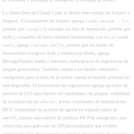
La última línea de Claude Code se divide entre trabajo de features y
limpieza. El lanzamiento de features agrega
,
/code-review --fix
permite que
invoque esa ruta de reparación, permite que
/simplify
skills y comandos de barra eliminen herramientas con
disallowed-
, agrega
, permite que los hooks de
tools
/reload-skills
SessionStart recarguen skills y establezcan títulos, agrega
MessageDisplay hooks e introduce marketplaces de sugerencias de
plugins gestionados. También cambia a un modelo alternativo
configurado para el resto de la sesión cuando el modelo primario no
está disponible. El lanzamiento de seguimiento agrega opciones de
omisión de LFS para fuentes del marketplace de plugins, visibilidad
de actualización en
, avisos combinados de autenticación
/doctor
MCP, continuidad de permiso de agente en segundo plano de
macOS, manejo más estricto de políticas MCP de subagentes, una
corrección para gateways de API personalizados que reciben
credenciales OAuth incorrectas y muchas reparaciones de sesiones