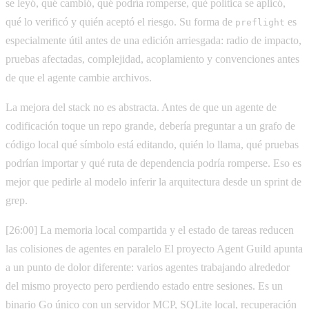
se leyó, qué cambió, qué podría romperse, qué política se aplicó,
qué lo verificó y quién aceptó el riesgo. Su forma de
es
preflight
especialmente útil antes de una edición arriesgada: radio de impacto,
pruebas afectadas, complejidad, acoplamiento y convenciones antes
de que el agente cambie archivos.
La mejora del stack no es abstracta. Antes de que un agente de
codificación toque un repo grande, debería preguntar a un grafo de
código local qué símbolo está editando, quién lo llama, qué pruebas
podrían importar y qué ruta de dependencia podría romperse. Eso es
mejor que pedirle al modelo inferir la arquitectura desde un sprint de
grep.
[26:00] La memoria local compartida y el estado de tareas reducen
las colisiones de agentes en paralelo El proyecto Agent Guild apunta
a un punto de dolor diferente: varios agentes trabajando alrededor
del mismo proyecto pero perdiendo estado entre sesiones. Es un
binario Go único con un servidor MCP, SQLite local, recuperación