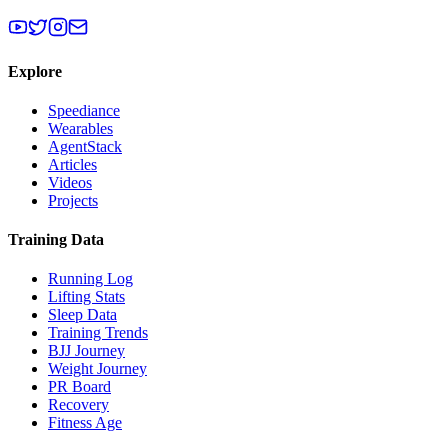
Explore
Speediance
Wearables
AgentStack
Articles
Videos
Projects
Training Data
Running Log
Lifting Stats
Sleep Data
Training Trends
BJJ Journey
Weight Journey
PR Board
Recovery
Fitness Age