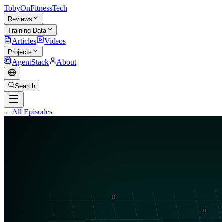
TobyOnFitnessTech
Reviews
Training Data
Articles
Videos
Projects
AgentStack
About
Search
←
All Episodes