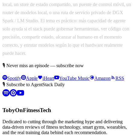
local, un store de estado compartido, un puente de control móvil, un
router de modelos local, o una ruta de servicio privado de DGX
Spark / LM Studio. El tema es práctico: más capacidad de agente
solo ayuda si el stack puede gobernar herramientas, ver código con
precisión, compartir estado, alcanzar al humano en el momento
correcto, y enrutar modelos según lo que el hardware realmente
puede hacer.
🎙 Never miss an episode — subscribe now
Spotify
Apple
iHeart
YouTube Music
Amazon
RSS
🎙 Subscribe to AgentStack Daily
TobyOnFitnessTech
Dedicated to cutting through the marketing hype and delivering
data-driven reviews of fitness technology, smart gyms, wearables,
and the real training data behind each recommendation.