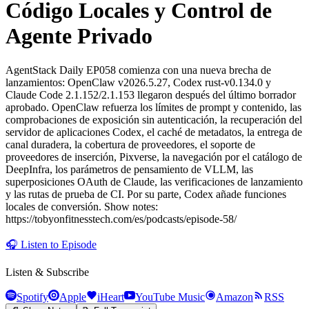
Código Locales y Control de
Agente Privado
AgentStack Daily EP058 comienza con una nueva brecha de
lanzamientos: OpenClaw v2026.5.27, Codex rust‑v0.134.0 y
Claude Code 2.1.152/2.1.153 llegaron después del último borrador
aprobado. OpenClaw refuerza los límites de prompt y contenido, las
comprobaciones de exposición sin autenticación, la recuperación del
servidor de aplicaciones Codex, el caché de metadatos, la entrega de
canal duradera, la cobertura de proveedores, el soporte de
proveedores de inserción, Pixverse, la navegación por el catálogo de
DeepInfra, los parámetros de pensamiento de VLLM, las
superposiciones OAuth de Claude, las verificaciones de lanzamiento
y las rutas de prueba de CI. Por su parte, Codex añade funciones
locales de conversión. Show notes:
https://tobyonfitnesstech.com/es/podcasts/episode-58/
🎧
Listen to Episode
Listen & Subscribe
Spotify
Apple
iHeart
YouTube Music
Amazon
RSS