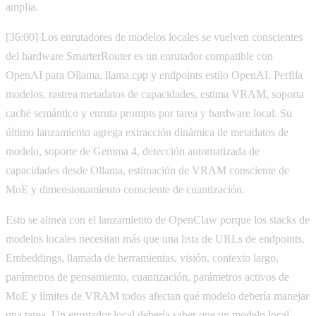
amplia.
[36:00] Los enrutadores de modelos locales se vuelven conscientes
del hardware SmarterRouter es un enrutador compatible con
OpenAI para Ollama, llama.cpp y endpoints estilo OpenAI. Perfila
modelos, rastrea metadatos de capacidades, estima VRAM, soporta
caché semántico y enruta prompts por tarea y hardware local. Su
último lanzamiento agrega extracción dinámica de metadatos de
modelo, soporte de Gemma 4, detección automatizada de
capacidades desde Ollama, estimación de VRAM consciente de
MoE y dimensionamiento consciente de cuantización.
Esto se alinea con el lanzamiento de OpenClaw porque los stacks de
modelos locales necesitan más que una lista de URLs de endpoints.
Embeddings, llamada de herramientas, visión, contexto largo,
parámetros de pensamiento, cuantización, parámetros activos de
MoE y límites de VRAM todos afectan qué modelo debería manejar
una tarea. Un enrutador local debería saber que un modelo local