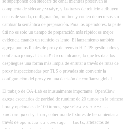
se superponen con sidecars de canal mientras preservan la
compuerta de sidecar
, y las trazas de reinicio atribuyen
/readyz
costos de sonda, configuración, runtime y conteo de recursos sin
cambiar la semántica de preparación. Para los operadores, la parte
útil no es solo un tiempo de preparación más rápido; es mejor
evidencia cuando un reinicio es lento. El lanzamiento también
agrega puntos finales de proxy de reenvío HTTPS gestionados y
confianza
con alcance, lo que les da a los
proxy.tls.caFile
despliegues una forma más limpia de enrutar a través de rutas de
proxy inspeccionadas por TLS o privadas sin convertir la
configuración del proxy en una decisión de confianza global.
El trabajo de QA-Lab es inusualmente importante. OpenClaw
agrega escenarios de paridad de runtime de 20 turnos en la primera
hora y opcionales de 100 turnos,
openclaw qa suite --
, cobertura de fixtures de herramientas a
runtime-parity-tier
través de
, artefactos de
openclaw qa coverage --tools