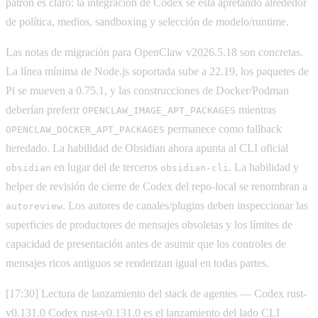
patrón es claro: la integración de Codex se está apretando alrededor
de política, medios, sandboxing y selección de modelo/runtime.
Las notas de migración para OpenClaw v2026.5.18 son concretas.
La línea mínima de Node.js soportada sube a 22.19, los paquetes de
Pi se mueven a 0.75.1, y las construcciones de Docker/Podman
deberían preferir
mientras
OPENCLAW_IMAGE_APT_PACKAGES
permanece como fallback
OPENCLAW_DOCKER_APT_PACKAGES
heredado. La habilidad de Obsidian ahora apunta al CLI oficial
en lugar del de terceros
. La habilidad y
obsidian
obsidian-cli
helper de revisión de cierre de Codex del repo-local se renombran a
. Los autores de canales/plugins deben inspeccionar las
autoreview
superficies de productores de mensajes obsoletas y los límites de
capacidad de presentación antes de asumir que los controles de
mensajes ricos antiguos se renderizan igual en todas partes.
[17:30] Lectura de lanzamiento del stack de agentes — Codex rust-
v0.131.0 Codex rust-v0.131.0 es el lanzamiento del lado CLI