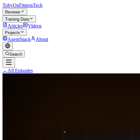
TobyOnFitnessTech
Reviews
Training Data
Articles
Videos
Projects
AgentStack
About
Search
←
All Episodes