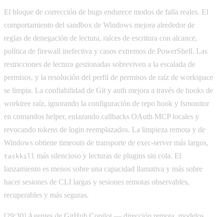
El bloque de corrección de bugs endurece modos de falla reales. El
comportamiento del sandbox de Windows mejora alrededor de
reglas de denegación de lectura, raíces de escritura con alcance,
política de firewall inefectiva y casos extremos de PowerShell. Las
restricciones de lectura gestionadas sobreviven a la escalada de
permisos, y la resolución del perfil de permisos de raíz de workspace
se limpia. La confiabilidad de Git y auth mejora a través de hooks de
worktree raíz, ignorando la configuración de repo hook y fsmonitor
en comandos helper, enlazando callbacks OAuth MCP locales y
revocando tokens de login reemplazados. La limpieza remota y de
Windows obtiene timeouts de transporte de exec-server más largos,
más silencioso y lecturas de plugins sin cola. El
taskkill
lanzamiento es menos sobre una capacidad llamativa y más sobre
hacer sesiones de CLI largas y sesiones remotas observables,
recuperables y más seguras.
[29:30] Agentes de GitHub Copilot — dirección remota, modelos