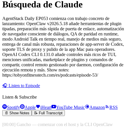
Búsqueda de Claude
AgentStack Daily EP053 comienza con trabajo concreto de
lanzamiento: OpenClaw v2026.5.18 añade herramientas de plugin
tipadas, preparación más rápida de puerta de enlace, automatización
de navegador consciente de diálogos, QA de paridad en runtime,
modo Android Talk en tiempo real, manejo de medios más seguro,
entrega de canal más robusta, reparaciones de app‑server de Codex,
soporte TLS de proxy y pulido de la app Mac para operadores.
OpenAI Codex CLI 0.131.0 añade controles más ricos de TUI,
menciones unificadas, marketplace de plugins y comandos de
compartir, control remoto gestionado por daemon, configuración de
ejecución remota y más. Show notes:
https://tobyonfitnesstech.com/es/podcasts/episode-53/
🎧
Listen to Episode
Listen & Subscribe
Spotify
Apple
iHeart
YouTube Music
Amazon
RSS
📄 Show Notes
📝 Full Transcript
[00:00] Gancho — comenzar con el host y la CLI OpenClaw