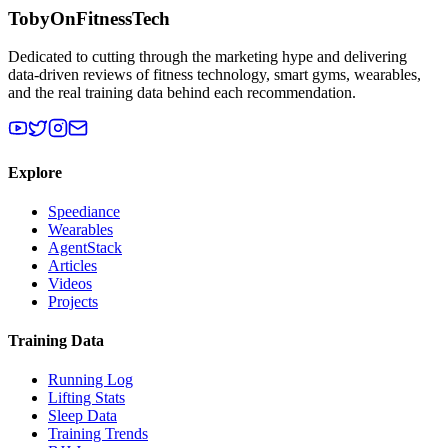
TobyOnFitnessTech
Dedicated to cutting through the marketing hype and delivering
data-driven reviews of fitness technology, smart gyms, wearables,
and the real training data behind each recommendation.
Explore
Speediance
Wearables
AgentStack
Articles
Videos
Projects
Training Data
Running Log
Lifting Stats
Sleep Data
Training Trends