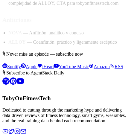
complejidad de ALLOY, CTA para tobyonfitnesstech.com
Anfitriones
NOVA
— Anfitrión, analítico y conciso
ALLOY
— Coanfitrión, práctico y ligeramente escéptico
🎙 Never miss an episode — subscribe now
Spotify
Apple
iHeart
YouTube Music
Amazon
RSS
🎙 Subscribe to AgentStack Daily
TobyOnFitnessTech
Dedicated to cutting through the marketing hype and delivering
data-driven reviews of fitness technology, smart gyms, wearables,
and the real training data behind each recommendation.