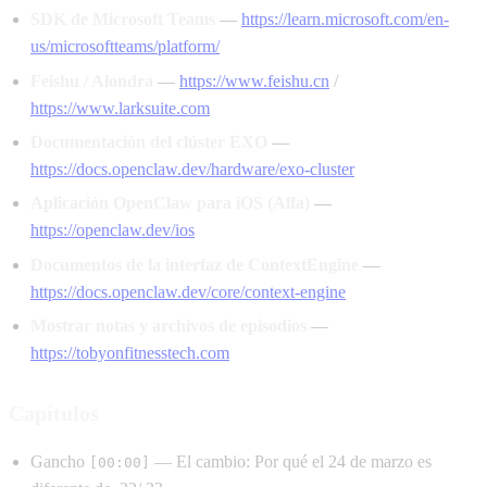
SDK de Microsoft Teams
—
https://learn.microsoft.com/en-
us/microsoftteams/platform/
Feishu / Alondra
—
https://www.feishu.cn
/
https://www.larksuite.com
Documentación del clúster EXO
—
https://docs.openclaw.dev/hardware/exo-cluster
Aplicación OpenClaw para iOS (Alfa)
—
https://openclaw.dev/ios
Documentos de la interfaz de ContextEngine
—
https://docs.openclaw.dev/core/context-engine
Mostrar notas y archivos de episodios
—
https://tobyonfitnesstech.com
Capítulos
Gancho
— El cambio: Por qué el 24 de marzo es
[00:00]