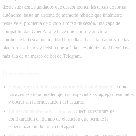
desde subagentes anidados que descomponen las tareas de forma
autónoma, hasta un sistema de memoria híbrido que finalmente
resuelve el problema de olvido a mitad de sesión, una capa de
compatibilidad OpenAI que hace que la infraestructura
autohospedada sea una realidad inmediata, hasta la madurez de las
plataformas Teams y Feishu que señala la evolución de OpenClaw
más allá de un marco de bot de Telegram.
Qué cubrimos
Subagentes anidados con profundidad configurable
: cómo
los agentes ahora pueden generar especialistas, agregar resultados
y operar sin la orquestación del usuario.
La herramienta
: lectura/escritura de
config_manager
configuración en tiempo de ejecución que permite la
especialización dinámica del agente
Búsqueda vectorial híbrida BM25 +
: por qué la recuperación