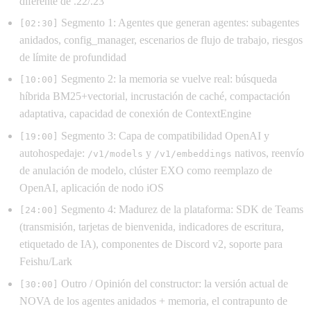
diferente de .22/.23
Segmento 1: Agentes que generan agentes: subagentes
[02:30]
anidados, config_manager, escenarios de flujo de trabajo, riesgos
de límite de profundidad
Segmento 2: la memoria se vuelve real: búsqueda
[10:00]
híbrida BM25+vectorial, incrustación de caché, compactación
adaptativa, capacidad de conexión de ContextEngine
Segmento 3: Capa de compatibilidad OpenAI y
[19:00]
autohospedaje:
y
nativos, reenvío
/v1/models
/v1/embeddings
de anulación de modelo, clúster EXO como reemplazo de
OpenAI, aplicación de nodo iOS
Segmento 4: Madurez de la plataforma: SDK de Teams
[24:00]
(transmisión, tarjetas de bienvenida, indicadores de escritura,
etiquetado de IA), componentes de Discord v2, soporte para
Feishu/Lark
Outro / Opinión del constructor: la versión actual de
[30:00]
NOVA de los agentes anidados + memoria, el contrapunto de