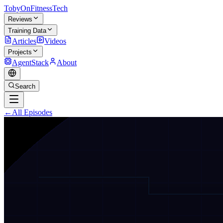
TobyOnFitnessTech
Reviews
Training Data
Articles
Videos
Projects
AgentStack
About
Search
←
All Episodes