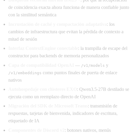
de coincidencia exacta ahora funciona de manera confiable junto
con la similitud semántica
Incrustación de caché y compactación adaptativa
: los
cambios de infraestructura que evitan la pérdida de contexto a
mitad de sesión
Interfaz ContextEngine conectable
: la trampilla de escape del
constructor para backends de memoria personalizados
Capa de compatibilidad OpenAI
—
y
/v1/models
como puntos finales de puerta de enlace
/v1/embeddings
nativos
Autohospedaje con clústeres EXO
: Qwen3.5-27B destilado se
ejecuta como un reemplazo directo de OpenAI
Migración del SDK de Microsoft Teams
: transmisión de
respuestas, tarjetas de bienvenida, indicadores de escritura,
etiquetado de IA
Componentes de Discord v2
: botones nativos, menús