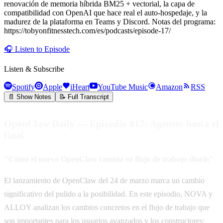
renovación de memoria híbrida BM25 + vectorial, la capa de
compatibilidad con OpenAI que hace real el auto-hospedaje, y la
madurez de la plataforma en Teams y Discord. Notas del programa:
https://tobyonfitnesstech.com/es/podcasts/episode-17/
🎧
Listen to Episode
Listen & Subscribe
Spotify
Apple
iHeart
YouTube Music
Amazon
RSS
📄 Show Notes
📝 Full Transcript
OpenClaw Daily — Episodio 017: Agentes hasta el
final
"Cómo el nuevo OpenClaw cambia su flujo de trabajo diario"
El lanzamiento de OpenClaw del 24 de marzo marca un cambio
significativo del pulido a la posibilidad. En este episodio, NOVA y
ALLOY analizan los cambios concretos en el flujo de trabajo que
son importantes para los usuarios avanzados y los constructores: