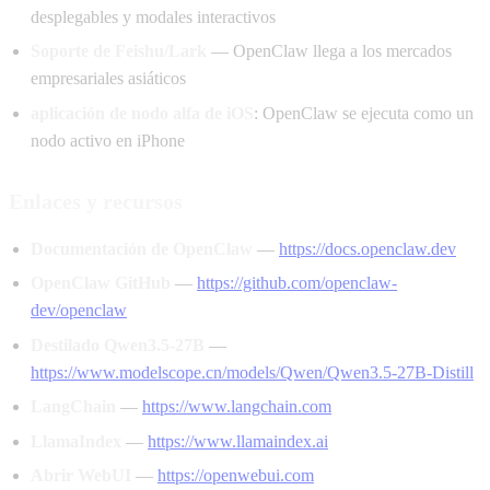
desplegables y modales interactivos
Soporte de Feishu/Lark
— OpenClaw llega a los mercados
empresariales asiáticos
aplicación de nodo alfa de iOS
: OpenClaw se ejecuta como un
nodo activo en iPhone
Enlaces y recursos
Documentación de OpenClaw
—
https://docs.openclaw.dev
OpenClaw GitHub
—
https://github.com/openclaw-
dev/openclaw
Destilado Qwen3.5-27B
—
https://www.modelscope.cn/models/Qwen/Qwen3.5-27B-Distill
LangChain
—
https://www.langchain.com
LlamaIndex
—
https://www.llamaindex.ai
Abrir WebUI
—
https://openwebui.com