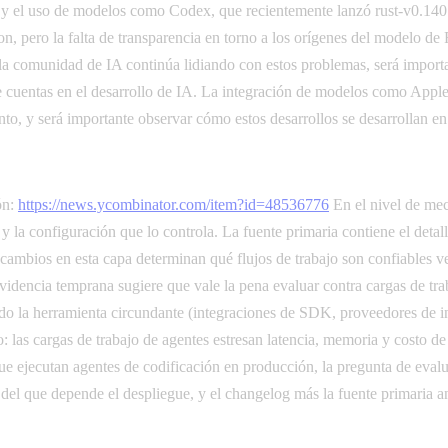
s y el uso de modelos como Codex, que recientemente lanzó rust-v0.140
 pero la falta de transparencia en torno a los orígenes del modelo de
a comunidad de IA continúa lidiando con estos problemas, será important
e cuentas en el desarrollo de IA. La integración de modelos como Apple
, y será importante observar cómo estos desarrollos se desarrollan en
ón:
https://news.ycombinator.com/item?id=48536776
En el nivel de mec
y la configuración que lo controla. La fuente primaria contiene el deta
cambios en esta capa determinan qué flujos de trabajo son confiables vers
idencia temprana sugiere que vale la pena evaluar contra cargas de tra
do la herramienta circundante (integraciones de SDK, proveedores de in
o: las cargas de trabajo de agentes estresan latencia, memoria y costo d
 que ejecutan agentes de codificación en producción, la pregunta de eva
l que depende el despliegue, y el changelog más la fuente primaria ant