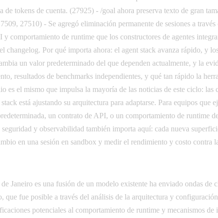
va de tokens de cuenta. (27925) - /goal ahora preserva texto de gran t
7509, 27510) - Se agregó eliminación permanente de sesiones a través d
I y comportamiento de runtime que los constructores de agentes integran
el changelog. Por qué importa ahora: el agent stack avanza rápido, y lo
to cambia un valor predeterminado del que dependen actualmente, y la evi
ento, resultados de benchmarks independientes, y qué tan rápido la her
io es el mismo que impulsa la mayoría de las noticias de este ciclo: las 
 stack está ajustando su arquitectura para adaptarse. Para equipos que e
predeterminada, un contrato de API, o un comportamiento de runtime de
de seguridad y observabilidad también importa aquí: cada nueva superfici
cambio en una sesión en sandbox y medir el rendimiento y costo contra l
 de Janeiro es una fusión de un modelo existente ha enviado ondas de 
, que fue posible a través del análisis de la arquitectura y configurac
icaciones potenciales al comportamiento de runtime y mecanismos de inf