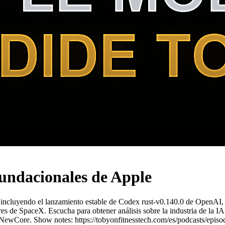
fundacionales de Apple
ial, incluyendo el lanzamiento estable de Codex rust-v0.140.0 de OpenA
res de SpaceX. Escucha para obtener análisis sobre la industria de la 
 NewCore. Show notes: https://tobyonfitnesstech.com/es/podcasts/episo