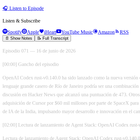
🎧
Listen to Episode
Listen & Subscribe
Spotify
Apple
iHeart
YouTube Music
Amazon
RSS
📄 Show Notes
📝 Full Transcript
Episodio 071 — 16 de junio de 2026
[00:00] Gancho del episodio
OpenAI Codex rust-v0.140.0 ha sido lanzado como la nueva versión est
lenguaje grande casero de Río de Janeiro podría ser una combinación
discusión en Hacker News que alcanzó una puntuación de 473. Otros 
adquisición de Cursor por $60 mil millones por parte de SpaceX para f
de IA de la India, impulsando mayor desarrollo e innovación en el ca
[02:00] Lectura de lanzamiento de Agent Stack: OpenAI Codex rust-
Lectura de lanzamiento de Agent Stack: OpenAI Codex rust-v0.140.0.