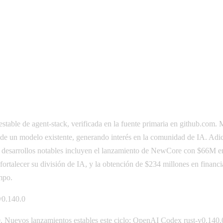
able de agent-stack, verificada en la fuente primaria en github.com. M
 de un modelo existente, generando interés en la comunidad de IA. Ad
desarrollos notables incluyen el lanzamiento de NewCore con $66M en f
ortalecer su división de IA, y la obtención de $234 millones en financ
mpo.
v0.140.0
 Nuevos lanzamientos estables este ciclo: OpenAI Codex rust-v0.140.0