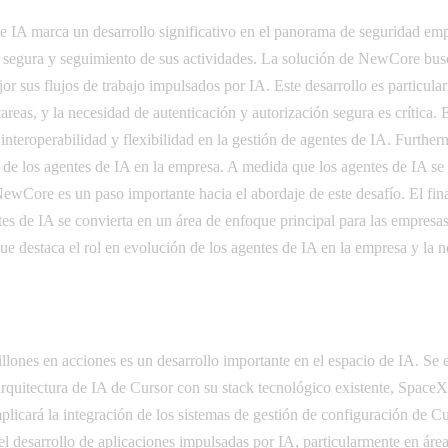
 IA marca un desarrollo significativo en el panorama de seguridad emp
ón segura y seguimiento de sus actividades. La solución de NewCore busca
or sus flujos de trabajo impulsados por IA. Este desarrollo es particula
 tareas, y la necesidad de autenticación y autorización segura es crític
a interoperabilidad y flexibilidad en la gestión de agentes de IA. Furth
rol de los agentes de IA en la empresa. A medida que los agentes de IA 
de NewCore es un paso importante hacia el abordaje de este desafío. El
entes de IA se convierta en un área de enfoque principal para las empre
ue destaca el rol en evolución de los agentes de IA en la empresa y la 
llones en acciones es un desarrollo importante en el espacio de IA. Se 
arquitectura de IA de Cursor con su stack tecnológico existente, SpaceX 
plicará la integración de los sistemas de gestión de configuración de C
el desarrollo de aplicaciones impulsadas por IA, particularmente en área