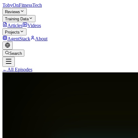
TobyOnFitnessTech
Reviews
Training Data
Articles
Videos
Projects
AgentStack
About
Search
←
All Episodes