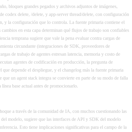
amaño, bloques grandes pegados y archivos adjuntos de imágenes,
e codex delete, /delete, y app-server thread/delete, con configuración
, y la configuración que lo controla. La fuente primaria contiene el
s cambios en esta capa determinan qué flujos de trabajo son confiables
dencia temprana sugiere que vale la pena evaluar contra cargas de
ramienta circundante (integraciones de SDK, proveedores de
cargas de trabajo de agentes estresan latencia, memoria y costo de
jecutan agentes de codificación en producción, la pregunta de
l que depende el despliegue, y el changelog más la fuente primaria
e que un agent stack integra se convierte en parte de su modo de falla
a línea base actual antes de promocionarlo.
choque a través de la comunidad de IA, con muchos cuestionando las
ión del modelo, sugiere que las interfaces de API y SDK del modelo
erencia. Esto tiene implicaciones significativas para el campo de la