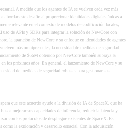
resarial. A medida que los agentes de IA se vuelven cada vez más
 abordar este desafío al proporcionar identidades digitales únicas a
rmente relevante en el contexto de modelos de codificación locales,
a. El uso de APIs y SDKs para integrar la solución de NewCore con
ermore, la aparición de NewCore y su enfoque en identidades de agentes
se vuelven más omnipresentes, la necesidad de medidas de seguridad
 financiamiento de $66M obtenido por NewCore también subraya la
sas en los próximos años. En general, el lanzamiento de NewCore y su
necesidad de medidas de seguridad robustas para gestionar sus
espera que este acuerdo ayude a la división de IA de SpaceX, que ha
busca mejorar sus capacidades de inferencia, reducir la latencia y
ursor con los protocolos de despliegue existentes de SpaceX. Es
s como la exploración y desarrollo espacial. Con la adquisición,