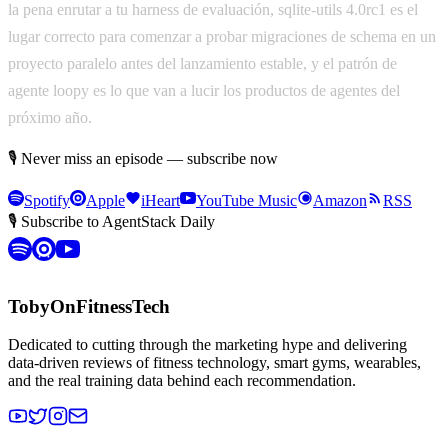
la pena enrutar a tu harness de evaluación, sqlite-utils 4.0rc1 es el
lugar correcto para comenzar a probar migraciones de schema en un
proyecto paralelo antes del lanzamiento estable, y el patrón de
agente loopy es lo que van a lucir los productos de agentes del
próximo año.
🎙 Never miss an episode — subscribe now
Spotify
Apple
iHeart
YouTube Music
Amazon
RSS
🎙 Subscribe to AgentStack Daily
TobyOnFitnessTech
Dedicated to cutting through the marketing hype and delivering
data-driven reviews of fitness technology, smart gyms, wearables,
and the real training data behind each recommendation.