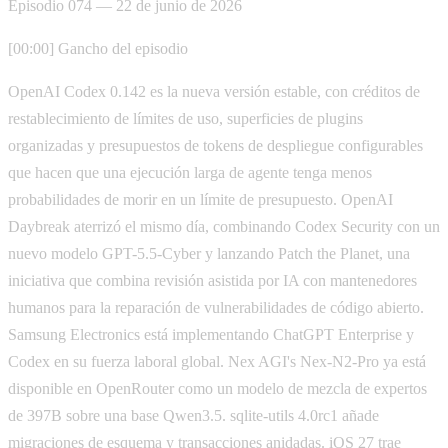
Episodio 074 — 22 de junio de 2026
[00:00] Gancho del episodio
OpenAI Codex 0.142 es la nueva versión estable, con créditos de
restablecimiento de límites de uso, superficies de plugins
organizadas y presupuestos de tokens de despliegue configurables
que hacen que una ejecución larga de agente tenga menos
probabilidades de morir en un límite de presupuesto. OpenAI
Daybreak aterrizó el mismo día, combinando Codex Security con un
nuevo modelo GPT-5.5-Cyber y lanzando Patch the Planet, una
iniciativa que combina revisión asistida por IA con mantenedores
humanos para la reparación de vulnerabilidades de código abierto.
Samsung Electronics está implementando ChatGPT Enterprise y
Codex en su fuerza laboral global. Nex AGI's Nex-N2-Pro ya está
disponible en OpenRouter como un modelo de mezcla de expertos
de 397B sobre una base Qwen3.5. sqlite-utils 4.0rc1 añade
migraciones de esquema y transacciones anidadas. iOS 27 trae