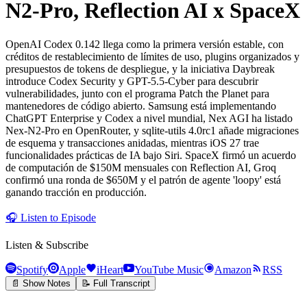
N2-Pro, Reflection AI x SpaceX
OpenAI Codex 0.142 llega como la primera versión estable, con
créditos de restablecimiento de límites de uso, plugins organizados y
presupuestos de tokens de despliegue, y la iniciativa Daybreak
introduce Codex Security y GPT-5.5-Cyber para descubrir
vulnerabilidades, junto con el programa Patch the Planet para
mantenedores de código abierto. Samsung está implementando
ChatGPT Enterprise y Codex a nivel mundial, Nex AGI ha listado
Nex-N2-Pro en OpenRouter, y sqlite-utils 4.0rc1 añade migraciones
de esquema y transacciones anidadas, mientras iOS 27 trae
funcionalidades prácticas de IA bajo Siri. SpaceX firmó un acuerdo
de computación de $150M mensuales con Reflection AI, Groq
confirmó una ronda de $650M y el patrón de agente 'loopy' está
ganando tracción en producción.
🎧
Listen to Episode
Listen & Subscribe
Spotify
Apple
iHeart
YouTube Music
Amazon
RSS
📄 Show Notes
📝 Full Transcript