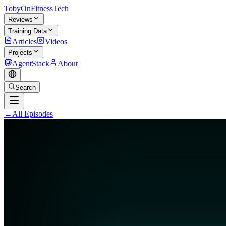
TobyOnFitnessTech
Reviews
Training Data
Articles
Videos
Projects
AgentStack
About
Search
←
All Episodes