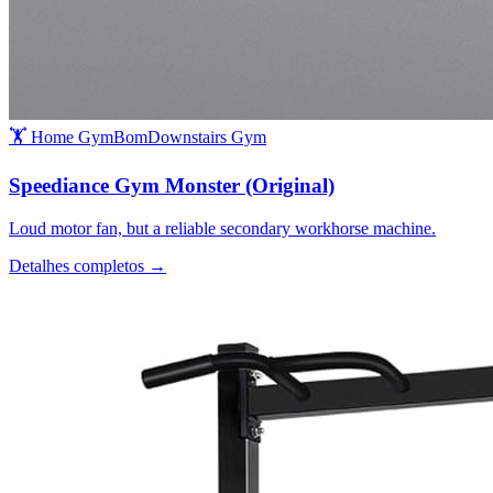
🏋️ Home Gym
Bom
Downstairs Gym
Speediance Gym Monster (Original)
Loud motor fan, but a reliable secondary workhorse machine.
Detalhes completos →