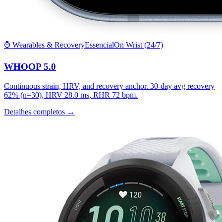
⌚ Wearables & Recovery
Essencial
On Wrist (24/7)
WHOOP 5.0
Continuous strain, HRV, and recovery anchor. 30-day avg recovery
62% (n=30), HRV 28.0 ms, RHR 72 bpm.
Detalhes completos →