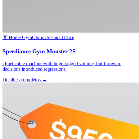
🏋️ Home Gym
Ótimo
Upstairs Office
Speediance Gym Monster 2S
Quiet cable machine with huge logged volume, but firmware
decisions introduced regressions.
Detalhes completos →