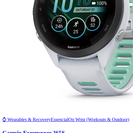
⌚ Wearables & Recovery
Essencial
On Wrist (Workouts & Outdoor)
Garmin Forerunner 265S