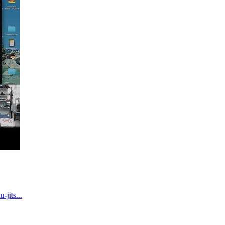
u-jits
...