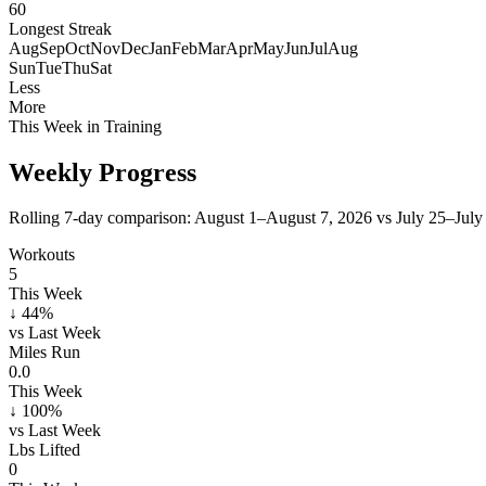
60
Longest Streak
Aug
Sep
Oct
Nov
Dec
Jan
Feb
Mar
Apr
May
Jun
Jul
Aug
Sun
Tue
Thu
Sat
Less
More
This Week in Training
Weekly Progress
Rolling 7-day comparison:
August 1–August 7, 2026
vs
July 25–July
Workouts
5
This Week
↓ 44%
vs Last Week
Miles Run
0.0
This Week
↓ 100%
vs Last Week
Lbs Lifted
0