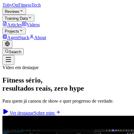
TobyOnFitnessTech
Reviews
Training Data
Articles
Videos
Projects
AgentStack
About
Search
Vídeo em destaque
Fitness sério,
resultados reais, zero hype
Para quem já cansou de show e quer progresso de verdade.
Ver destaque
Sobre mim