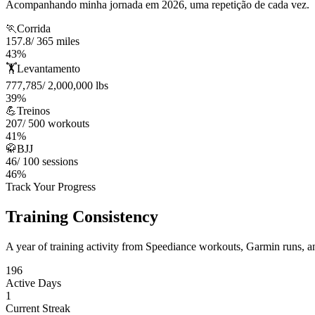
Acompanhando minha jornada em 2026, uma repetição de cada vez.
🏃
Corrida
157.8
/
365
miles
43
%
🏋️
Levantamento
777,785
/
2,000,000
lbs
39
%
💪
Treinos
207
/
500
workouts
41
%
🥋
BJJ
46
/
100
sessions
46
%
Track Your Progress
Training Consistency
A year of training activity from Speediance workouts, Garmin runs, a
196
Active Days
1
Current Streak