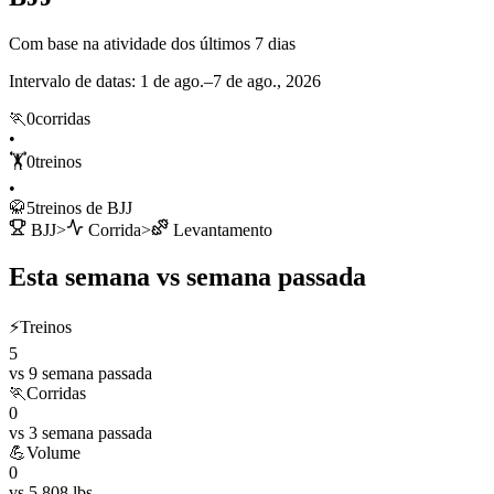
Com base na atividade dos últimos 7 dias
Intervalo de datas
:
1 de ago.–7 de ago., 2026
🏃
0
corridas
•
🏋️
0
treinos
•
🥋
5
treinos de BJJ
BJJ
>
Corrida
>
Levantamento
Esta semana vs semana passada
⚡
Treinos
5
vs 9 semana passada
🏃
Corridas
0
vs 3 semana passada
💪
Volume
0
vs 5,808 lbs