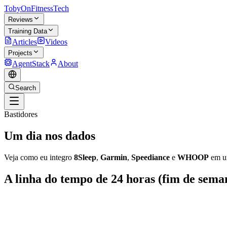
TobyOnFitnessTech
Reviews
Training Data
Articles
Videos
Projects
AgentStack
About
Search
Bastidores
Um dia nos
dados
Veja como eu integro
8Sleep
,
Garmin
,
Speediance
e
WHOOP
em um
A linha do tempo de 24 horas (fim de sema