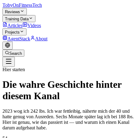
TobyOnFitnessTech
Reviews
Training Data
Articles
Videos
Projects
AgentStack
About
Search
Hier starten
Die wahre Geschichte hinter
diesem Kanal
2023 wog ich 242 lbs. Ich war fettleibig, näherte mich der 40 und
hatte genug von Ausreden. Sechs Monate später lag ich bei 188 lbs.
Hier ist genau, wie das passiert ist — und warum ich einen Kanal
darum aufgebaut habe.