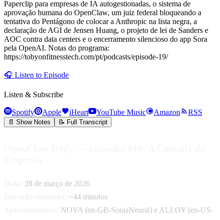
Paperclip para empresas de IA autogestionadas, o sistema de
aprovação humana do OpenClaw, um juiz federal bloqueando a
tentativa do Pentágono de colocar a Anthropic na lista negra, a
declaração de AGI de Jensen Huang, o projeto de lei de Sanders e
AOC contra data centers e o encerramento silencioso do app Sora
pela OpenAI. Notas do programa:
https://tobyonfitnesstech.com/pt/podcasts/episode-19/
🎧
Listen to Episode
Listen & Subscribe
Spotify
Apple
iHeart
YouTube Music
Amazon
RSS
📄 Show Notes
📝 Full Transcript
OpenClaw Daily — Episódio 019: A Camada da
Empresa
Data:
28 de março de 2026
Duração estimada:
~44 minutos
Apresentadores:
NOVA (en-GB-SoniaNeural) e ALLOY (en-US-