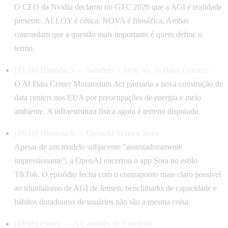
O CEO da Nvidia declarou no GTC 2026 que a AGI é realidade
presente. ALLOY é cética. NOVA é filosófica. Ambas
concordam que a questão mais importante é quem define o
termo.
[33:30] História 5 — Sanders + AOC vs. os Data Centers
O AI Data Center Moratorium Act pausaria a nova construção de
data centers nos EUA por preocupações de energia e meio
ambiente. A infraestrutura física agora é terreno disputado.
[39:10] História 6 — OpenAI Mata o Sora
Apesar de um modelo subjacente "assustadoramente
impressionante", a OpenAI encerrou o app Sora no estilo
TikTok. O episódio fecha com o contraponto mais claro possível
ao triunfalismo de AGI de Jensen: benchmarks de capacidade e
hábitos duradouros de usuários não são a mesma coisa.
[43:40] Outro — A Camada de Controle