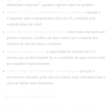
administrar empresas", qualquer agente capaz se qualifica
Sanders + AOC e a moratória de data centers
— quando o
Congresso mira a infraestrutura física da IA, a batalha pelo
controle desce de nível
Local-first como proteção política
— como rodar em hardware
próprio contorna a política de data centers que a maioria dos
usuários de nuvem nunca considera
OpenAI mata o Sora
— a capacidade do modelo não é o
mesmo que product-market fit, e o cemitério de apps recebe mais
um inquilino impressionante
Onde o valor da IA realmente se acumula
— por que o
movimento vencedor pode não ser a demo mais chamativa mas o
ciclo de hábito mais duradouro
Tópicos principais e links