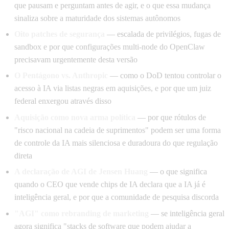
que pausam e perguntam antes de agir, e o que essa mudança
sinaliza sobre a maturidade dos sistemas autônomos
Oito patches de segurança
— escalada de privilégios, fugas de
sandbox e por que configurações multi-node do OpenClaw
precisavam urgentemente desta versão
O Pentágono vs. Anthropic
— como o DoD tentou controlar o
acesso à IA via listas negras em aquisições, e por que um juiz
federal enxergou através disso
Aquisição como nova arma política
— por que rótulos de
"risco nacional na cadeia de suprimentos" podem ser uma forma
de controle da IA mais silenciosa e duradoura do que regulação
direta
A declaração de AGI de Jensen Huang
— o que significa
quando o CEO que vende chips de IA declara que a IA já é
inteligência geral, e por que a comunidade de pesquisa discorda
"AGI" como rebranding de marketing
— se inteligência geral
agora significa "stacks de software que podem ajudar a