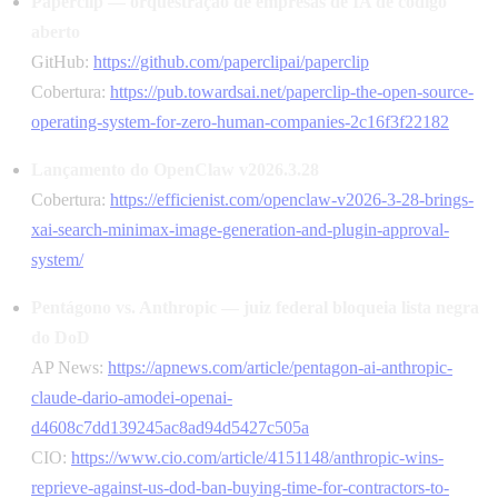
Paperclip — orquestração de empresas de IA de código
aberto
GitHub:
https://github.com/paperclipai/paperclip
Cobertura:
https://pub.towardsai.net/paperclip-the-open-source-
operating-system-for-zero-human-companies-2c16f3f22182
Lançamento do OpenClaw v2026.3.28
Cobertura:
https://efficienist.com/openclaw-v2026-3-28-brings-
xai-search-minimax-image-generation-and-plugin-approval-
system/
Pentágono vs. Anthropic — juiz federal bloqueia lista negra
do DoD
AP News:
https://apnews.com/article/pentagon-ai-anthropic-
claude-dario-amodei-openai-
d4608c7dd139245ac8ad94d5427c505a
CIO:
https://www.cio.com/article/4151148/anthropic-wins-
reprieve-against-us-dod-ban-buying-time-for-contractors-to-