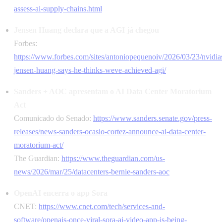
assess-ai-supply-chains.html
Jensen Huang declara que a AGI já chegou
Forbes:
https://www.forbes.com/sites/antoniopequenoiv/2026/03/23/nvidia
jensen-huang-says-he-thinks-weve-achieved-agi/
Sanders + AOC apresentam o AI Data Center Moratorium
Act
Comunicado do Senado:
https://www.sanders.senate.gov/press-
releases/news-sanders-ocasio-cortez-announce-ai-data-center-
moratorium-act/
The Guardian:
https://www.theguardian.com/us-
news/2026/mar/25/datacenters-bernie-sanders-aoc
OpenAI encerra o app Sora
CNET:
https://www.cnet.com/tech/services-and-
software/openais-once-viral-sora-ai-video-app-is-being-