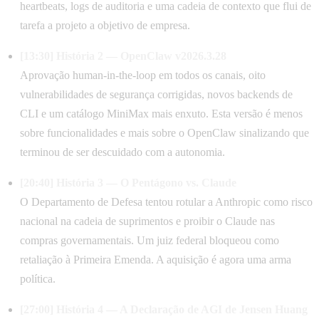
heartbeats, logs de auditoria e uma cadeia de contexto que flui de
tarefa a projeto a objetivo de empresa.
[13:30] História 2 — OpenClaw v2026.3.28
Aprovação human-in-the-loop em todos os canais, oito
vulnerabilidades de segurança corrigidas, novos backends de
CLI e um catálogo MiniMax mais enxuto. Esta versão é menos
sobre funcionalidades e mais sobre o OpenClaw sinalizando que
terminou de ser descuidado com a autonomia.
[20:40] História 3 — O Pentágono vs. Claude
O Departamento de Defesa tentou rotular a Anthropic como risco
nacional na cadeia de suprimentos e proibir o Claude nas
compras governamentais. Um juiz federal bloqueou como
retaliação à Primeira Emenda. A aquisição é agora uma arma
política.
[27:00] História 4 — A Declaração de AGI de Jensen Huang