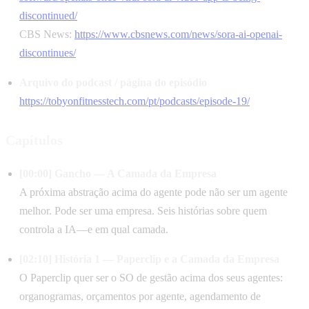
discontinued/
CBS News:
https://www.cbsnews.com/news/sora-ai-openai-
discontinues/
Arquivo do podcast / página do episódio
https://tobyonfitnesstech.com/pt/podcasts/episode-19/
Capítulos
[00:00] Gancho — A Camada da Empresa
A próxima abstração acima do agente pode não ser um agente
melhor. Pode ser uma empresa. Seis histórias sobre quem
controla a IA—e em qual camada.
[02:10] História 1 — Paperclip e a Camada da Empresa
O Paperclip quer ser o SO de gestão acima dos seus agentes:
organogramas, orçamentos por agente, agendamento de