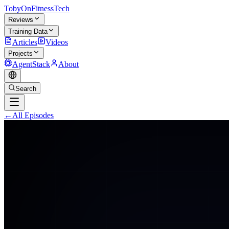
TobyOnFitnessTech
Reviews
Training Data
Articles
Videos
Projects
AgentStack
About
Search
←
All Episodes