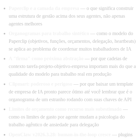
Paperclip e a camada da empresa
— o que significa construir
uma estrutura de gestão acima dos seus agentes, não apenas
agentes melhores
Organogramas para trabalho sintético
— como o modelo do
Paperclip (objetivos, funções, orçamentos, delegação, heartbeats)
se aplica ao problema de coordenar muitos trabalhadores de IA
A "firma" como próxima abstração
— por que cadeias de
contexto tarefa-projeto-objetivo-empresa importam mais do que a
qualidade do modelo para trabalho real em produção
Clipmart: poderoso e perigoso
— por que baixar um template
de empresa de IA pronto parece ótimo até você lembrar que é o
organograma de um estranho rodando com suas chaves de API
Limites de orçamento como recurso mais subestimado
—
como os limites de gasto por agente mudam a psicologia do
trabalho agêntico de ansiedade para delegação
OpenClaw v2026.3.28: human-in-the-loop cresce
— plugins