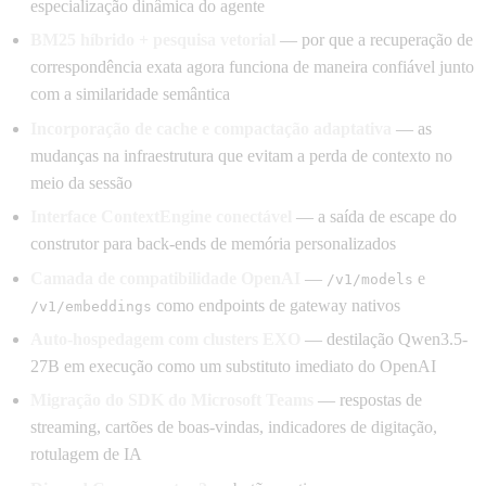
especialização dinâmica do agente
BM25 híbrido + pesquisa vetorial
— por que a recuperação de
correspondência exata agora funciona de maneira confiável junto
com a similaridade semântica
Incorporação de cache e compactação adaptativa
— as
mudanças na infraestrutura que evitam a perda de contexto no
meio da sessão
Interface ContextEngine conectável
— a saída de escape do
construtor para back-ends de memória personalizados
Camada de compatibilidade OpenAI
—
e
/v1/models
como endpoints de gateway nativos
/v1/embeddings
Auto-hospedagem com clusters EXO
— destilação Qwen3.5-
27B em execução como um substituto imediato do OpenAI
Migração do SDK do Microsoft Teams
— respostas de
streaming, cartões de boas-vindas, indicadores de digitação,
rotulagem de IA