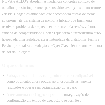
NOVA e ALLOY abordam as mudanças concretas no fluxo de
trabalho que são importantes para usuários avançados e construtores
- desde subagentes aninhados que decompõem tarefas de forma
autônoma, até um sistema de memória híbrido que finalmente
resolve o problema de esquecimento no meio da sessão, até uma
camada de compatibilidade OpenAI que torna a infraestrutura auto-
hospedada uma realidade, até a maturidade da plataforma Teams e
Feishu que sinaliza a evolução do OpenClaw além de uma estrutura
de bot do Telegram.
O que cobrimos
Subagentes aninhados com profundidade configurável
—
como os agentes agora podem gerar especialistas, agregar
resultados e operar sem orquestração do usuário
A ferramenta
— leitura/gravação de
config_manager
configuração em tempo de execução que permite a