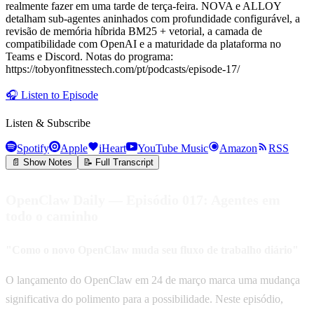
realmente fazer em uma tarde de terça-feira. NOVA e ALLOY
detalham sub-agentes aninhados com profundidade configurável, a
revisão de memória híbrida BM25 + vetorial, a camada de
compatibilidade com OpenAI e a maturidade da plataforma no
Teams e Discord. Notas do programa:
https://tobyonfitnesstech.com/pt/podcasts/episode-17/
🎧
Listen to Episode
Listen & Subscribe
Spotify
Apple
iHeart
YouTube Music
Amazon
RSS
📄 Show Notes
📝 Full Transcript
OpenClaw Daily — Episódio 017: Agentes em
todo o caminho
"Como o novo OpenClaw muda seu fluxo de trabalho diário"
O lançamento do OpenClaw em 24 de março marca uma mudança
significativa do polimento para a possibilidade. Neste episódio,