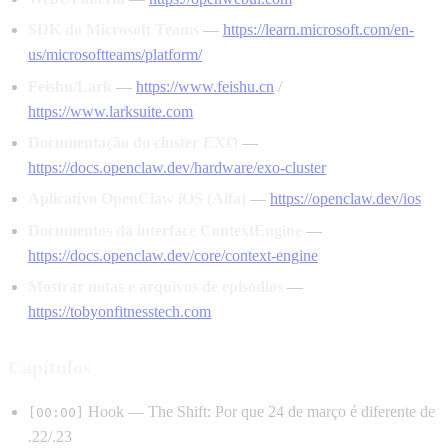
SDK do Microsoft Teams
—
https://learn.microsoft.com/en-
us/microsoftteams/platform/
Feishu/Lark
—
https://www.feishu.cn
/
https://www.larksuite.com
Documentação do cluster EXO
—
https://docs.openclaw.dev/hardware/exo-cluster
Aplicativo OpenClaw iOS (Alfa)
—
https://openclaw.dev/ios
Documentos da interface ContextEngine
—
https://docs.openclaw.dev/core/context-engine
Mostrar notas e arquivos de episódios
—
https://tobyonfitnesstech.com
Capítulos
Hook — The Shift: Por que 24 de março é diferente de
[00:00]
.22/.23