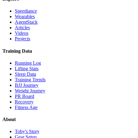
Speediance
Wearables
AgentStack
Articles
Videos
Projects
Training Data
Running Log
Lifting Stats
Sleep Data
Training Trends
BJJ Journey
Weight Journey
PR Board
Recovery
Fitness Age
About
Toby's Story
Gear Setup