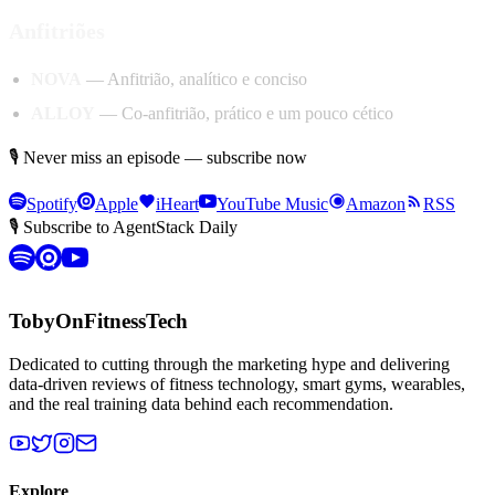
Anfitriões
NOVA
— Anfitrião, analítico e conciso
ALLOY
— Co-anfitrião, prático e um pouco cético
🎙 Never miss an episode — subscribe now
Spotify
Apple
iHeart
YouTube Music
Amazon
RSS
🎙 Subscribe to AgentStack Daily
TobyOnFitnessTech
Dedicated to cutting through the marketing hype and delivering
data-driven reviews of fitness technology, smart gyms, wearables,
and the real training data behind each recommendation.
Explore