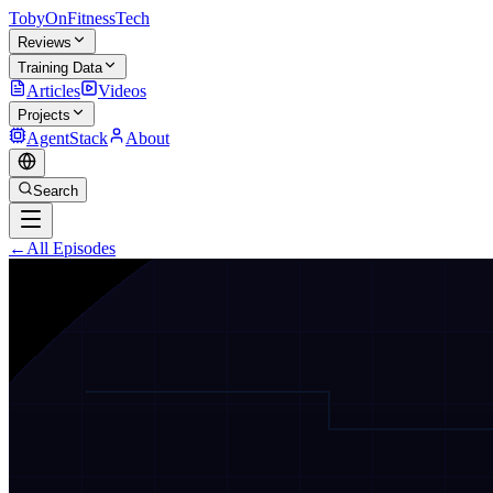
TobyOnFitnessTech
Reviews
Training Data
Articles
Videos
Projects
AgentStack
About
Search
←
All Episodes