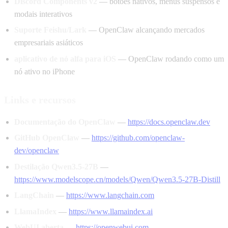
Discord Components v2
— botões nativos, menus suspensos e
modais interativos
Suporte Feishu/Lark
— OpenClaw alcançando mercados
empresariais asiáticos
aplicativo de nó alfa para iOS
— OpenClaw rodando como um
nó ativo no iPhone
Links e recursos
Documentação do OpenClaw
—
https://docs.openclaw.dev
GitHub OpenClaw
—
https://github.com/openclaw-
dev/openclaw
Destilação Qwen3.5-27B
—
https://www.modelscope.cn/models/Qwen/Qwen3.5-27B-Distill
LangChain
—
https://www.langchain.com
LlamaIndex
—
https://www.llamaindex.ai
WebUI aberta
—
https://openwebui.com