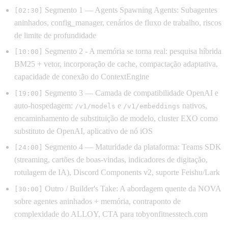
Segmento 1 — Agents Spawning Agents: Subagentes
[02:30]
aninhados, config_manager, cenários de fluxo de trabalho, riscos
de limite de profundidade
Segmento 2 - A memória se torna real: pesquisa híbrida
[10:00]
BM25 + vetor, incorporação de cache, compactação adaptativa,
capacidade de conexão do ContextEngine
Segmento 3 — Camada de compatibilidade OpenAI e
[19:00]
auto-hospedagem:
e
nativos,
/v1/models
/v1/embeddings
encaminhamento de substituição de modelo, cluster EXO como
substituto de OpenAI, aplicativo de nó iOS
Segmento 4 — Maturidade da plataforma: Teams SDK
[24:00]
(streaming, cartões de boas-vindas, indicadores de digitação,
rotulagem de IA), Discord Components v2, suporte Feishu/Lark
Outro / Builder's Take: A abordagem quente da NOVA
[30:00]
sobre agentes aninhados + memória, contraponto de
complexidade do ALLOY, CTA para tobyonfitnesstech.com