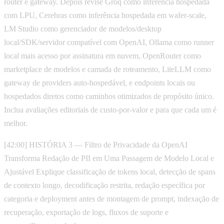
router e gateway. Depois revise Groq como inferência hospedada
com LPU, Cerebras como inferência hospedada em wafer-scale,
LM Studio como gerenciador de modelos/desktop
local/SDK/servidor compatível com OpenAI, Ollama como runner
local mais acesso por assinatura em nuvem, OpenRouter como
marketplace de modelos e camada de roteamento, LiteLLM como
gateway de providers auto-hospedável, e endpoints locais ou
hospedados diretos como caminhos otimizados de propósito único.
Inclua avaliações editoriais de custo-por-valor e para que cada um é
melhor.
[42:00] HISTÓRIA 3 — Filtro de Privacidade da OpenAI
Transforma Redação de PII em Uma Passagem de Modelo Local e
Ajustável Explique classificação de tokens local, detecção de spans
de contexto longo, decodificação restrita, redação específica por
categoria e deployment antes de montagem de prompt, indexação de
recuperação, exportação de logs, fluxos de suporte e