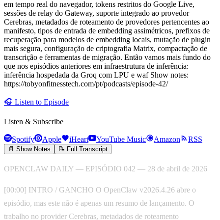
em tempo real do navegador, tokens restritos do Google Live,
sessões de relay do Gateway, suporte integrado ao provedor
Cerebras, metadados de roteamento de provedores pertencentes ao
manifesto, tipos de entrada de embedding assimétricos, prefixos de
recuperação para modelos de embedding locais, mutação de plugin
mais segura, configuração de criptografia Matrix, compactação de
transcrição e ferramentas de migração. Então vamos mais fundo do
que nos episódios anteriores em infraestrutura de inferência:
inferência hospedada da Groq com LPU e waf Show notes:
https://tobyonfitnesstech.com/pt/podcasts/episode-42/
🎧
Listen to Episode
Listen & Subscribe
Spotify
Apple
iHeart
YouTube Music
Amazon
RSS
📄 Show Notes
📝 Full Transcript
OPENCLAW DAILY — EPISÓDIO 042 — 28 de abril de 2026
[00:00] INTRO / GANCHO O OpenClaw v2026.4.26 abre o
episódio, mas este não é apenas um resumo de lançamento. O
trabalho no provider Cerebras, metadados de roteamento