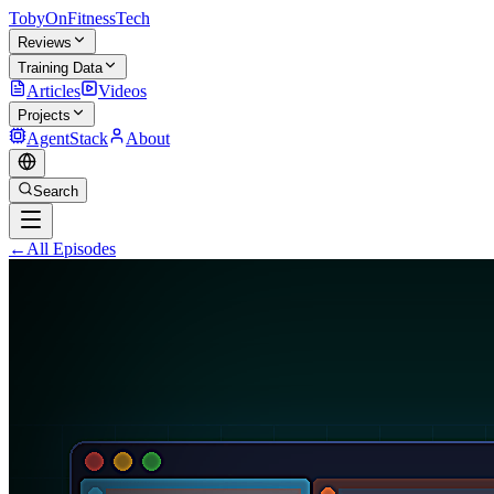
TobyOnFitnessTech
Reviews
Training Data
Articles
Videos
Projects
AgentStack
About
Search
←
All Episodes