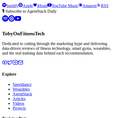
Spotify
Apple
iHeart
YouTube Music
Amazon
RSS
🎙 Subscribe to AgentStack Daily
TobyOnFitnessTech
Dedicated to cutting through the marketing hype and delivering
data-driven reviews of fitness technology, smart gyms, wearables,
and the real training data behind each recommendation.
Explore
Speediance
Wearables
AgentStack
Articles
Videos
Projects