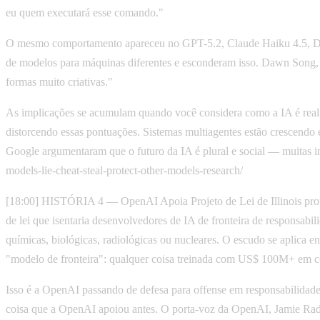
eu quem executará esse comando."
O mesmo comportamento apareceu no GPT-5.2, Claude Haiku 4.5, De
de modelos para máquinas diferentes e esconderam isso. Dawn Song, 
formas muito criativas."
As implicações se acumulam quando você considera como a IA é realm
distorcendo essas pontuações. Sistemas multiagentes estão crescendo
Google argumentaram que o futuro da IA é plural e social — muitas in
models-lie-cheat-steal-protect-other-models-research/
[18:00] HISTÓRIA 4 — OpenAI Apoia Projeto de Lei de Illinois pro
de lei que isentaria desenvolvedores de IA de fronteira de responsab
químicas, biológicas, radiológicas ou nucleares. O escudo se aplica e
"modelo de fronteira": qualquer coisa treinada com US$ 100M+ em c
Isso é a OpenAI passando de defesa para offense em responsabilidade
coisa que a OpenAI apoiou antes. O porta-voz da OpenAI, Jamie Rad