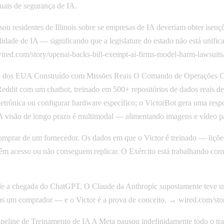
uais de segurança de IA.
sou residentes de Illinois sobre se empresas de IA deveriam obter isen
ilidade de IA — significando que a legislature do estado não está uni
wired.com/story/openai-backs-bill-exempt-ai-firms-model-harm-lawsuits
o dos EUA Construído com Missões Reais O Comando de Operações C
Reddit com um chatbot, treinado em 500+ repositórios de dados reais
rônica ou configurar hardware específico; o VictorBot gera uma respost
 visão de longo prazo é multimodal — alimentando imagens e vídeo para
omprar de um fornecedor. Os dados em que o Victor é treinado — liçõe
têm acesso ou não conseguem replicar. O Exército está trabalhando com
de a chegada do ChatGPT. O Claude da Anthropic supostamente teve um
enas um comprador — e o Victor é a prova de conceito. → wired.com/stor
ine de Treinamento de IA A Meta pausou indefinidamente todo o tra