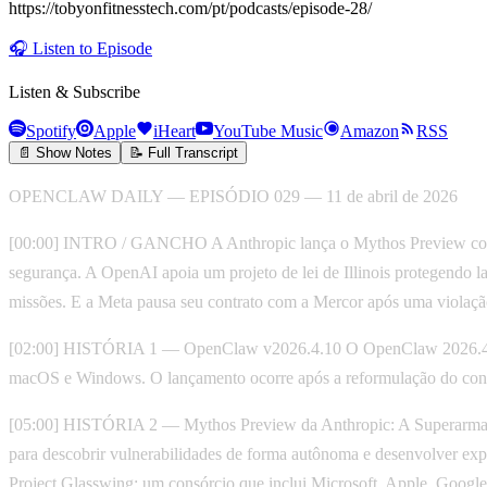
https://tobyonfitnesstech.com/pt/podcasts/episode-28/
🎧
Listen to Episode
Listen & Subscribe
Spotify
Apple
iHeart
YouTube Music
Amazon
RSS
📄 Show Notes
📝 Full Transcript
OPENCLAW DAILY — EPISÓDIO 029 — 11 de abril de 2026
[00:00] INTRO / GANCHO A Anthropic lança o Mythos Preview como 
segurança. A OpenAI apoia um projeto de lei de Illinois protegendo 
missões. E a Meta pausa seu contrato com a Mercor após uma violação
[02:00] HISTÓRIA 1 — OpenClaw v2026.4.10 O OpenClaw 2026.4.10 é 
macOS e Windows. O lançamento ocorre após a reformulação do cont
[05:00] HISTÓRIA 2 — Mythos Preview da Anthropic: A Superarma p
para descobrir vulnerabilidades de forma autônoma e desenvolver exp
Project Glasswing: um consórcio que inclui Microsoft, Apple, Google,