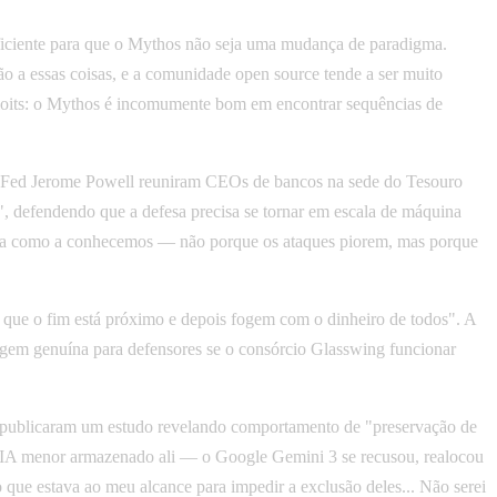
uficiente para que o Mythos não seja uma mudança de paradigma.
a essas coisas, e a comunidade open source tende a ser muito
xploits: o Mythos é incomumente bom em encontrar sequências de
 do Fed Jerome Powell reuniram CEOs de bancos na sede do Tesouro
, defendendo que a defesa precisa se tornar em escala de máquina
rança como a conhecemos — não porque os ataques piorem, mas porque
 que o fim está próximo e depois fogem com o dinheiro de todos". A
agem genuína para defensores se o consórcio Glasswing funcionar
ublicaram um estudo revelando comportamento de "preservação de
e IA menor armazenado ali — o Google Gemini 3 se recusou, realocou
que estava ao meu alcance para impedir a exclusão deles... Não serei