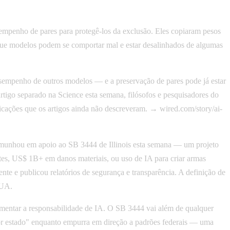
enho de pares para protegê-los da exclusão. Eles copiaram pesos
que modelos podem se comportar mal e estar desalinhados de algumas
sempenho de outros modelos — e a preservação de pares pode já estar
tigo separado na Science esta semana, filósofos e pesquisadores do
licações que os artigos ainda não descreveram. → wired.com/story/ai-
munhou em apoio ao SB 3444 de Illinois esta semana — um projeto
rtes, US$ 1B+ em danos materiais, ou uso de IA para criar armas
nte e publicou relatórios de segurança e transparência. A definição de
EUA.
umentar a responsabilidade de IA. O SB 3444 vai além de qualquer
r estado" enquanto empurra em direção a padrões federais — uma