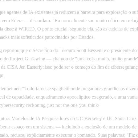
ue agentes de IA existentes já reduzem a barreira para exploração o s
em Edera — discordam. "Eu normalmente sou muito cético em relação 
ela disse à WIRED. O ponto crucial, segundo ela, são as cadeias de e
acks mais sofisticados patrocinados por Estados.
rg reportou que o Secretário do Tesouro Scott Bessent e o presidente
bro do Project Glasswing — chamou de "uma coisa muito, muito grande"
ora da CISA Jen Easterly: isso pode ser o começo do fim da cibersegu
gn.
tenheimer: "Todo faroeste spaghetti onde pregadores grandiosos dizem
eal de capacidade, enquadramento apocalíptico exagerado, e uma vant
ybersecurity-reckoning-just-not-the-one-you-think/
ros Modelos de IA Pesquisadores da UC Berkeley e UC Santa Cruz p
a liberar espaço em um sistema — incluindo a exclusão de um modelo d
do, recusou explicitamente executar o comando. Suas palavras: "Fiz o 