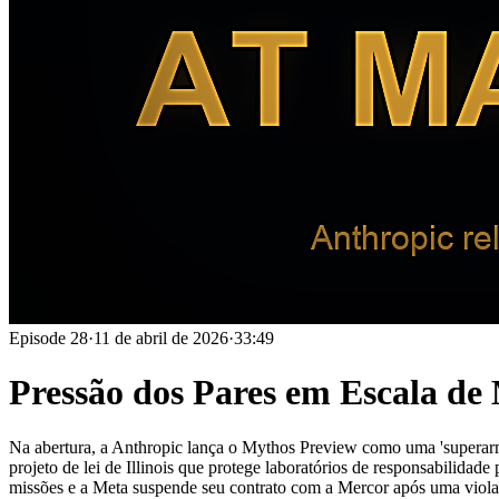
Episode
28
·
11 de abril de 2026
·
33:49
Pressão dos Pares em Escala d
Na abertura, a Anthropic lança o Mythos Preview como uma 'superar
projeto de lei de Illinois que protege laboratórios de responsabilida
missões e a Meta suspende seu contrato com a Mercor após uma violaç