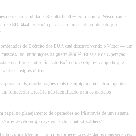
ções de responsabilidade. Resultado: 90% eram contra. Wisconsin e
ficada. O SB 3444 pode não passar em um estado conhecido por
/
ombinadas do Exército dos EUA está desenvolvendo o Victor — um
 de missões, incluindo lições da guerra乌克兰-Russia e da Operação
a e cita fontes autoritárias do Exército. O objetivo: impedir que
 obter insights táticos.
s operacionais, configurações reais de equipamentos, desempenho
 um fornecedor terceário não identificado para os modelos
 papel no planejamento de operações no Irã através de um sistema
y/army-developing-ai-system-victor-chatbot-soldiers/
balho com a Mercor — um dos fornecedores de dados mais sensíveis