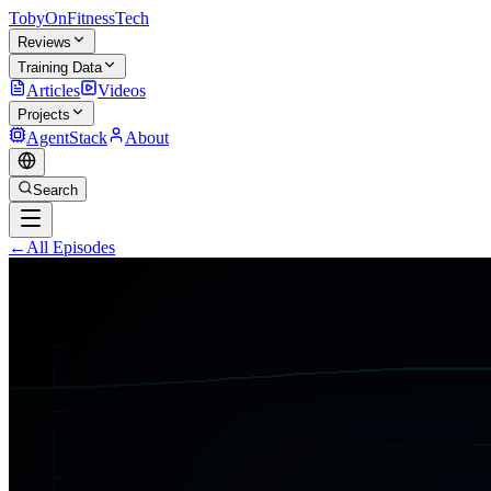
TobyOnFitnessTech
Reviews
Training Data
Articles
Videos
Projects
AgentStack
About
Search
←
All Episodes