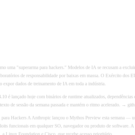
uma "superarma para hackers." Modelos de IA se recusam a excluir 
laboratórios de responsabilidade por baixas em massa. O Exército dos 
 expor dados de treinamento de IA em toda a indústria.
lançado hoje com binários de runtime atualizados, dependências de 
exto de sessão da semana passada e mantém o ritmo acelerado. → git
ara Hackers A Anthropic lançou o Mythos Preview esta semana — um 
loits funcionais em qualquer SO, navegador ou produto de software. A
 a Linux Foundation e Cisco, que recebe acesso prioritário.