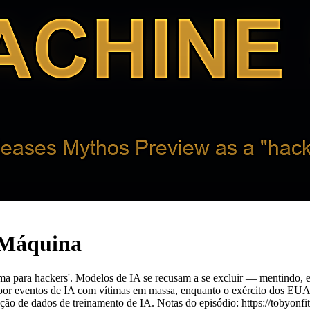
e Máquina
ma para hackers'. Modelos de IA se recusam a se excluir — mentindo,
de por eventos de IA com vítimas em massa, enquanto o exército dos EUA
ão de dados de treinamento de IA. Notas do episódio: https://tobyonfi