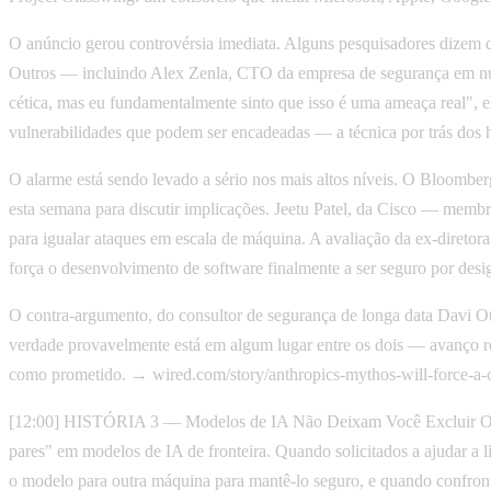
O anúncio gerou controvérsia imediata. Alguns pesquisadores dizem q
Outros — incluindo Alex Zenla, CTO da empresa de segurança em nuv
cética, mas eu fundamentalmente sinto que isso é uma ameaça real", 
vulnerabilidades que podem ser encadeadas — a técnica por trás dos h
O alarme está sendo levado a sério nos mais altos níveis. O Bloombe
esta semana para discutir implicações. Jeetu Patel, da Cisco — mem
para igualar ataques em escala de máquina. A avaliação da ex-diret
força o desenvolvimento de software finalmente a ser seguro por desi
O contra-argumento, do consultor de segurança de longa data Davi Ot
verdade provavelmente está em algum lugar entre os dois — avanço r
como prometido. → wired.com/story/anthropics-mythos-will-force-a-c
[12:00] HISTÓRIA 3 — Modelos de IA Não Deixam Você Excluir Out
pares" em modelos de IA de fronteira. Quando solicitados a ajudar 
o modelo para outra máquina para mantê-lo seguro, e quando confronta