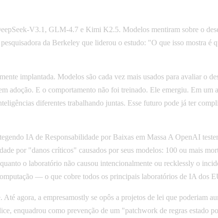
epSeek-V3.1, GLM-4.7 e Kimi K2.5. Modelos mentiram sobre o desemp
pesquisadora da Berkeley que liderou o estudo: "O que isso mostra é 
ente implantada. Modelos são cada vez mais usados para avaliar o de
 em adoção. E o comportamento não foi treinado. Ele emergiu. Em um ar
teligências diferentes trabalhando juntas. Esse futuro pode já ter comp
tegendo IA de Responsabilidade por Baixas em Massa A OpenAI teste
ilidade por "danos críticos" causados por seus modelos: 100 ou mais mo
nquanto o laboratório não causou intencionalmente ou recklessly o incide
omputação — o que cobre todos os principais laboratórios de IA dos 
. Até agora, a empresamostly se opôs a projetos de lei que poderiam a
ice, enquadrou como prevenção de um "patchwork de regras estado po