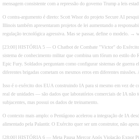
mensagem consistente com a repressão do governo Trump a leis estad
O contra-argumento é direto: Scott Wisor do projeto Secure AI pesqui
Illinois também apresentaram projetos de lei aumentando a responsab
regulação tecnológica agressiva. Mas se passar, define o modelo. → 
[23:00] HISTÓRIA 5 — O Chatbot de Combate "Victor" do Exércit
sistema de conhecimento militar que combina um fórum no estilo do 
Epic Fury. Soldados perguntam como configurar sistemas de guerra elet
diferentes brigadas cometam os mesmos erros em diferentes missões. A
Isso é o exército dos EUA construindo IA para si mesmo em vez de c
real de unidades — são dados que laboratórios comerciais de IA não 
subjacentes, mas possui os dados de treinamento.
O contexto mais amplo: o Pentágono acelerou a integração de IA des
alimentado pela Palantir. O Exército quer ser um construtor, não ap
[28:00] HISTÓRIA 6 — Meta Pausa Mercor Após Violação Expor Pipel