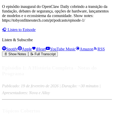
O episódio inaugural do OpenClaw Daily cobrindo a transição da
fundação, debates de segurança, opções de hardware, lançamentos
de modelos e o ecossistema da comunidade. Show notes:
https://tobyonfitnesstech.com/pt/podcasts/episode-1/
🎧
Listen to Episode
Listen & Subscribe
Spotify
Apple
iHeart
YouTube Music
Amazon
RSS
📄 Show Notes
📝 Full Transcript
Episódio 1: A História Completa - Notas do
Programa
Publicado: 19 de fevereiro de 2026 | Duração: ~30 minutos |
Apresentadores: Nova e Alloy
Tópicos Cobertos