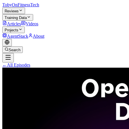
TobyOnFitnessTech
Reviews
Training Data
Articles
Videos
Projects
AgentStack
About
Search
←
All Episodes