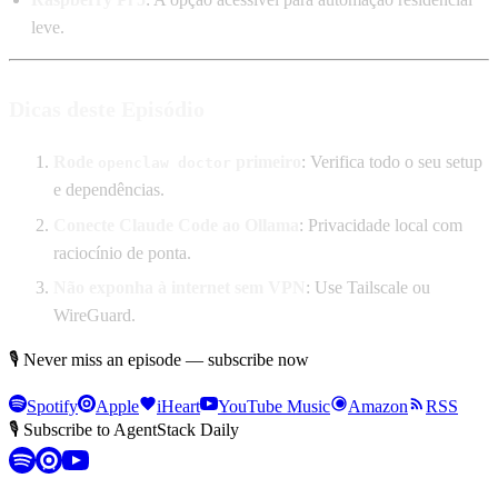
leve.
Dicas deste Episódio
Rode
primeiro
: Verifica todo o seu setup
openclaw doctor
e dependências.
Conecte Claude Code ao Ollama
: Privacidade local com
raciocínio de ponta.
Não exponha à internet sem VPN
: Use Tailscale ou
WireGuard.
🎙 Never miss an episode — subscribe now
Spotify
Apple
iHeart
YouTube Music
Amazon
RSS
🎙 Subscribe to AgentStack Daily