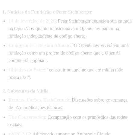
1. Notícias da Fundação e Peter Steinberger
14 de fevereiro de 2026
: Peter Steinberger anunciou sua entrada
na OpenAI enquanto transicionava o OpenClaw para uma
fundação independente de código aberto.
Compromisso de Sam Altman
: "O OpenClaw viverá em uma
fundação como um projeto de código aberto que a OpenAI
continuará a apoiar".
Objetivo do Peter
: "construir um agente que até minha mãe
possa usar".
2. Cobertura da Mídia
Reuters, Forbes, TechCrunch
: Discussões sobre governança
de IA e implicações técnicas.
The Conversation
: Comparação com os primórdios das redes
sociais.
v2026.2.17
: Adicionado suporte ao Anthropic Claude.