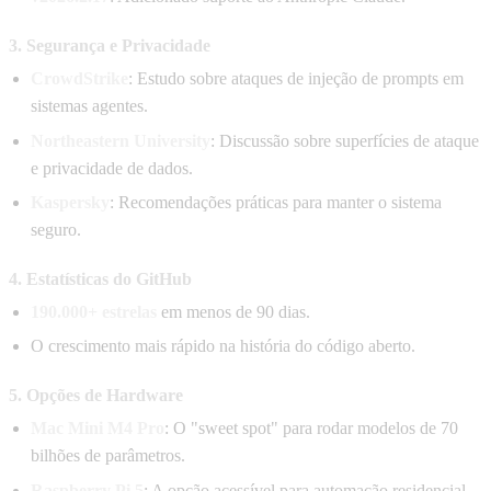
3. Segurança e Privacidade
CrowdStrike
: Estudo sobre ataques de injeção de prompts em
sistemas agentes.
Northeastern University
: Discussão sobre superfícies de ataque
e privacidade de dados.
Kaspersky
: Recomendações práticas para manter o sistema
seguro.
4. Estatísticas do GitHub
190.000+ estrelas
em menos de 90 dias.
O crescimento mais rápido na história do código aberto.
5. Opções de Hardware
Mac Mini M4 Pro
: O "sweet spot" para rodar modelos de 70
bilhões de parâmetros.
Raspberry Pi 5
: A opção acessível para automação residencial