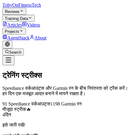
TobyOnFitnessTech
Reviews
Training Data
Articles
Videos
Projects
AgentStack
About
Search
ट्रेनिंग
स्ट्रीक्स
Speediance वर्कआउट्स और Garmin रन के बीच निरंतरता को ट्रैक करें।
हर दिन एक मजबूत आदत बनाने में मायने रखता है।
91 Speediance वर्कआउट्स
1198 Garmin रन
मौजूदा स्ट्रीक
🔥
4
दिन
इसे जारी रखें!