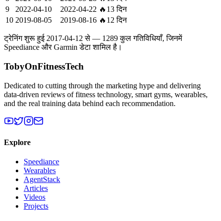
9
2022-04-10
2022-04-22
🔥
13 दिन
10
2019-08-05
2019-08-16
🔥
12 दिन
ट्रेनिंग शुरू हुई
2017-04-12
से —
1289
कुल गतिविधियाँ, जिनमें
Speediance
और
Garmin
डेटा शामिल है।
TobyOnFitnessTech
Dedicated to cutting through the marketing hype and delivering
data-driven reviews of fitness technology, smart gyms, wearables,
and the real training data behind each recommendation.
Explore
Speediance
Wearables
AgentStack
Articles
Videos
Projects