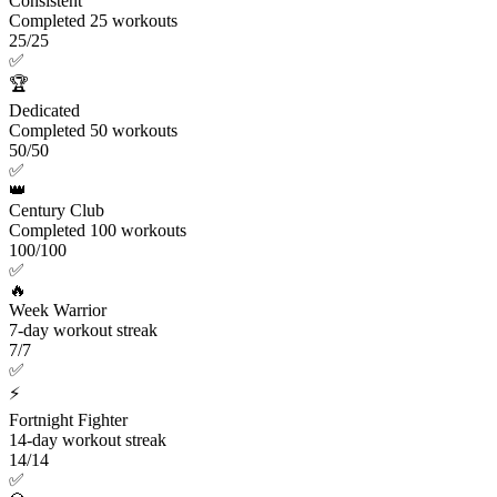
Consistent
Completed 25 workouts
25/25
✅
🏆
Dedicated
Completed 50 workouts
50/50
✅
👑
Century Club
Completed 100 workouts
100/100
✅
🔥
Week Warrior
7-day workout streak
7/7
✅
⚡
Fortnight Fighter
14-day workout streak
14/14
✅