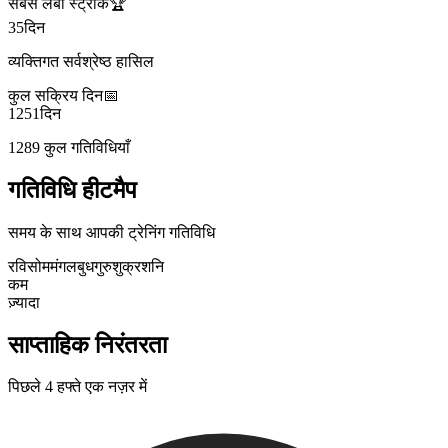
सबसे लंबी स्ट्रीक
🏆
35
दिन
व्यक्तिगत सर्वश्रेष्ठ हासिल
कुल सक्रिय दिन
📅
1251
दिन
1289 कुल गतिविधियाँ
गतिविधि हीटमैप
समय के साथ आपकी ट्रेनिंग गतिविधि
रवि
सोम
मंगल
बुध
गुरु
शुक्र
शनि
कम
ज़्यादा
साप्ताहिक निरंतरता
पिछले 4 हफ्ते एक नज़र में