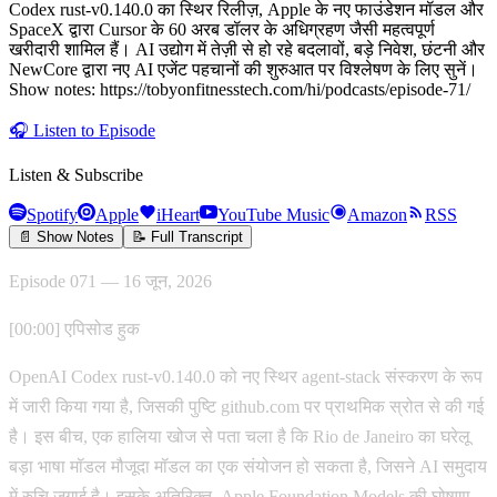
Codex rust-v0.140.0 का स्थिर रिलीज़, Apple के नए फाउंडेशन मॉडल और
SpaceX द्वारा Cursor के 60 अरब डॉलर के अधिग्रहण जैसी महत्वपूर्ण
खरीदारी शामिल हैं। AI उद्योग में तेज़ी से हो रहे बदलावों, बड़े निवेश, छंटनी और
NewCore द्वारा नए AI एजेंट पहचानों की शुरुआत पर विश्लेषण के लिए सुनें।
Show notes: https://tobyonfitnesstech.com/hi/podcasts/episode-71/
🎧
Listen to Episode
Listen & Subscribe
Spotify
Apple
iHeart
YouTube Music
Amazon
RSS
📄 Show Notes
📝 Full Transcript
Episode 071 — 16 जून, 2026
[00:00] एपिसोड हुक
OpenAI Codex rust-v0.140.0 को नए स्थिर agent-stack संस्करण के रूप
में जारी किया गया है, जिसकी पुष्टि github.com पर प्राथमिक स्रोत से की गई
है। इस बीच, एक हालिया खोज से पता चला है कि Rio de Janeiro का घरेलू
बड़ा भाषा मॉडल मौजूदा मॉडल का एक संयोजन हो सकता है, जिसने AI समुदाय
में रुचि जगाई है। इसके अतिरिक्त, Apple Foundation Models की घोषणा