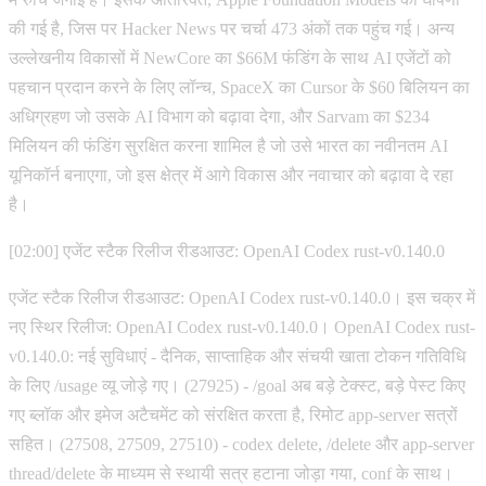
की गई है, जिस पर Hacker News पर चर्चा 473 अंकों तक पहुंच गई। अन्य
उल्लेखनीय विकासों में NewCore का $66M फंडिंग के साथ AI एजेंटों को
पहचान प्रदान करने के लिए लॉन्च, SpaceX का Cursor के $60 बिलियन का
अधिग्रहण जो उसके AI विभाग को बढ़ावा देगा, और Sarvam का $234
मिलियन की फंडिंग सुरक्षित करना शामिल है जो उसे भारत का नवीनतम AI
यूनिकॉर्न बनाएगा, जो इस क्षेत्र में आगे विकास और नवाचार को बढ़ावा दे रहा
है।
[02:00] एजेंट स्टैक रिलीज रीडआउट: OpenAI Codex rust-v0.140.0
एजेंट स्टैक रिलीज रीडआउट: OpenAI Codex rust-v0.140.0। इस चक्र में
नए स्थिर रिलीज: OpenAI Codex rust-v0.140.0। OpenAI Codex rust-
v0.140.0: नई सुविधाएं - दैनिक, साप्ताहिक और संचयी खाता टोकन गतिविधि
के लिए /usage व्यू जोड़े गए। (27925) - /goal अब बड़े टेक्स्ट, बड़े पेस्ट किए
गए ब्लॉक और इमेज अटैचमेंट को संरक्षित करता है, रिमोट app-server सत्रों
सहित। (27508, 27509, 27510) - codex delete, /delete और app-server
thread/delete के माध्यम से स्थायी सत्र हटाना जोड़ा गया, conf के साथ।