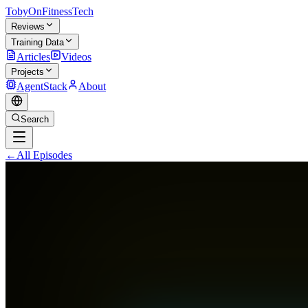
TobyOnFitnessTech
Reviews
Training Data
Articles
Videos
Projects
AgentStack
About
Search
←
All Episodes