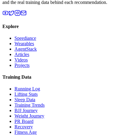
and the real training data behind each recommendation.
Explore
Speediance
Wearables
AgentStack
Articles
Videos
Projects
Training Data
Running Log
Lifting Stats
Sleep Data
Training Trends
BJJ Journey
Weight Journey
PR Board
Recovery
Fitness Age