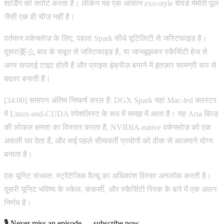
शार्डिंग को सपोर्ट करता है। लेकिन यह एक आसान exo-style शेयर्ड मेमोरी पूल
जैसी एक ही चीज़ नहीं है।
वर्तमान वर्कफ्लोज़ के लिए, पहला Spark सीधे यूटिलिटी से जस्टिफाइड है।
दूसरा要么 बाद के सबूत से जस्टिफाइड है, या जानबूझकर स्कैर्सिटी हेज से
अगर सप्लाई टाइट होती है और प्राइस इंक्रीज़ बनाने में इंतज़ार सामग्री रूप से
बदतर बनाती है।
[34:00] समापन अंतिम निष्कर्ष सरल है: DGX Spark यहां Mac-led क्लस्टर
में Linux-and-CUDA स्पेशलिस्ट के रूप में समझ में आता है। यह Aria बिल्ड
की लोकल क्षमता का विस्तार करता है, NVIDIA-native वर्कफ्लोज़ को एक
असली घर देता है, और कई पहले सीमावर्ती प्रयोगों को ठीक से आजमाने योग्य
बनाता है।
एक यूनिट संभवतः स्ट्रैटेजिक वैल्यू का अधिकांश हिस्सा अनलॉक करती है।
दूसरी यूनिट भविष्य के स्केल, कंकर्सी, और स्कैर्सिटी रिस्क के बारे में एक अलग
निर्णय है।
🎙 Never miss an episode — subscribe now