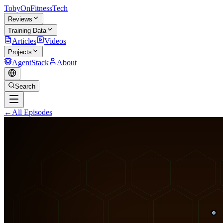
TobyOnFitnessTech
Reviews
Training Data
Articles
Videos
Projects
AgentStack
About
Search
←
All Episodes