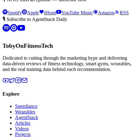
Spotify
Apple
iHeart
YouTube Music
Amazon
RSS
🎙 Subscribe to AgentStack Daily
TobyOnFitnessTech
Dedicated to cutting through the marketing hype and delivering
data-driven reviews of fitness technology, smart gyms, wearables,
and the real training data behind each recommendation.
Explore
Speediance
Wearables
AgentStack
Articles
Videos
Projects