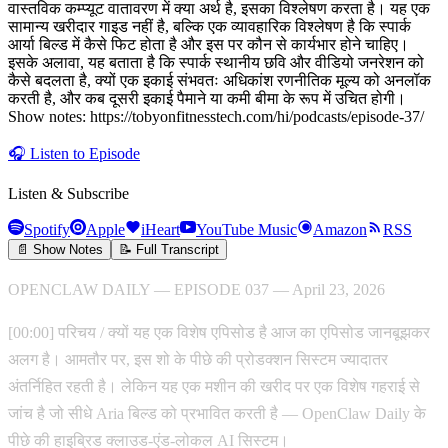
वास्तविक कम्प्यूट वातावरण में क्या अर्थ है, इसका विश्लेषण करता है। यह एक
सामान्य खरीदार गाइड नहीं है, बल्कि एक व्यावहारिक विश्लेषण है कि स्पार्क
आर्या बिल्ड में कैसे फिट होता है और इस पर कौन से कार्यभार होने चाहिए।
इसके अलावा, यह बताता है कि स्पार्क स्थानीय छवि और वीडियो जनरेशन को
कैसे बदलता है, क्यों एक इकाई संभवतः अधिकांश रणनीतिक मूल्य को अनलॉक
करती है, और कब दूसरी इकाई पैमाने या कमी बीमा के रूप में उचित होगी।
Show notes: https://tobyonfitnesstech.com/hi/podcasts/episode-37/
🎧
Listen to Episode
Listen & Subscribe
Spotify
Apple
iHeart
YouTube Music
Amazon
RSS
📄 Show Notes
📝 Full Transcript
OPENCLAW DAILY — EPISODE 037 — April 23, 2026
[00:00] परिचय / क्यों यह एक विशेष एपिसोड है आज का एपिसोड जानबूझकर
अलग है। आमतौर पर, इस शो के पीछे की प्रोडक्शन सिस्टम ज्यादातर
अंतर्निहित रहती है। लेकिन यह एक मशीन की खरीद पर एक विशेष गहराई से
जांच है जो सीधे Aria बिल्ड को प्रभावित करती है — OpenClaw Daily के
पीछे की हाइब्रिड क्लाउड-एंड-लोकल AI सिस्टम।