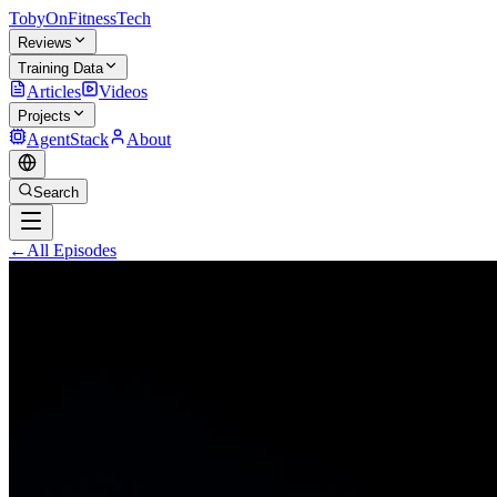
TobyOnFitnessTech
Reviews
Training Data
Articles
Videos
Projects
AgentStack
About
Search
←
All Episodes