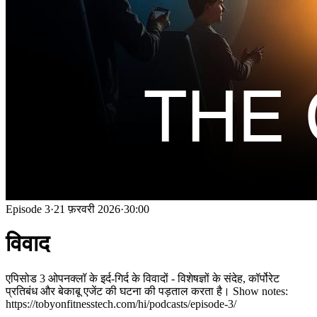
Episode
3
·
21 फ़रवरी 2026
·
30:00
विवाद
एपिसोड 3 ओपनक्लॉ के इर्द-गिर्द के विवादों - विशेषज्ञों के संदेह, कॉर्पोरेट
प्रतिबंध और बेकाबू एजेंट की घटना की पड़ताल करता है। Show notes:
https://tobyonfitnesstech.com/hi/podcasts/episode-3/