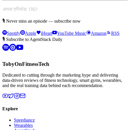
अगला एपिसोड: TBD
🎙 Never miss an episode — subscribe now
Spotify
Apple
iHeart
YouTube Music
Amazon
RSS
🎙 Subscribe to AgentStack Daily
TobyOnFitnessTech
Dedicated to cutting through the marketing hype and delivering
data-driven reviews of fitness technology, smart gyms, wearables,
and the real training data behind each recommendation.
Explore
Speediance
Wearables