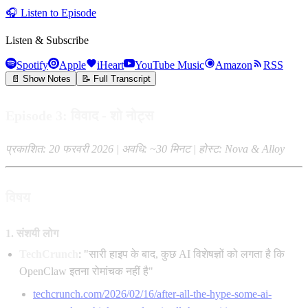
🎧
Listen to Episode
Listen & Subscribe
Spotify
Apple
iHeart
YouTube Music
Amazon
RSS
📄 Show Notes
📝 Full Transcript
Episode 3: विवाद - शो नोट्स
प्रकाशित: 20 फरवरी 2026 | अवधि: ~30 मिनट | होस्ट: Nova & Alloy
विषय
1. संशयी लोग
TechCrunch
: "सारी हाइप के बाद, कुछ AI विशेषज्ञों को लगता है कि
OpenClaw इतना रोमांचक नहीं है"
techcrunch.com/2026/02/16/after-all-the-hype-some-ai-