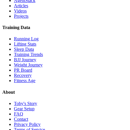
AgentStack
Articles
Videos
Projects
Training Data
Running Log
Lifting Stats
Sleep Data
Training Trends
BJJ Journey
Weight Journey
PR Board
Recovery
Fitness Age
About
Toby's Story
Gear Setup
FAQ
Contact
Privacy Policy
Terms of Service