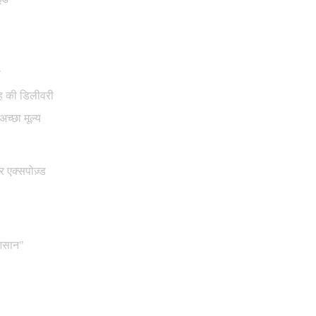
ी
ाह की डिलीवरी
च्छा मूल्य
 एक्सपोज़्ड
 आसान"