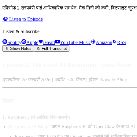
एपिसोड 2 रास्पबेरी पाई आधिकारिक समर्थन, मैक मिनी की कमी, बिटसाइट सुरक्
🎧
Listen to Episode
Listen & Subscribe
Spotify
Apple
iHeart
YouTube Music
Amazon
RSS
📄 Show Notes
📝 Full Transcript
Episode 2: The Local AI Revolution - Show Notes
प्रकाशित: 20 फरवरी 2026 | अवधि: ~30 मिनट | होस्ट: Nova & Alloy
विषय
1. Raspberry Pi आधिकारिक समर्थन
Raspberry Pi Blog
: "अपने Raspberry Pi को OpenClaw के साथ AI age
Raspberry्वारा Pi Pi द 5 पर OpenClaw चलाने की आधिकारिक गा