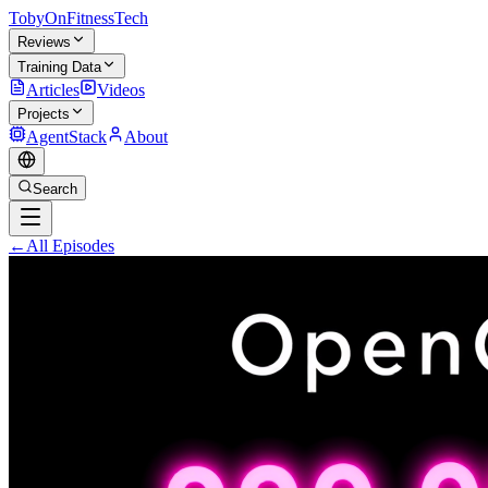
TobyOnFitnessTech
Reviews
Training Data
Articles
Videos
Projects
AgentStack
About
Search
←
All Episodes