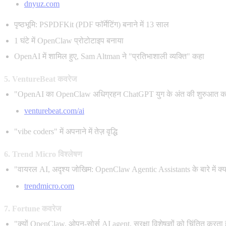
dnyuz.com
पृष्ठभूमि: PSPDFKit (PDF फॉर्मेटिंग) बनाने में 13 साल
1 घंटे में OpenClaw प्रोटोटाइप बनाया
OpenAI में शामिल हुए, Sam Altman ने "प्रतिभाशाली व्यक्ति" कहा
5. VentureBeat कवरेज
"OpenAI का OpenClaw अधिग्रहन ChatGPT युग के अंत की शुरुआत का
venturebeat.com/ai
"vibe coders" में अपनाने में तेज़ वृद्धि
6. Trend Micro विश्लेषण
"वायरल AI, अदृश्य जोखिम: OpenClaw Agentic Assistants के बारे में क्य
trendmicro.com
7. Fortune कवरेज
"क्यों OpenClaw, ओपन-सोर्स AI agent, सुरक्षा विशेषज्ञों को चिंतित करता 