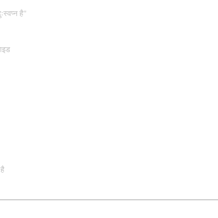
स्वप्न है"
गाइड
है