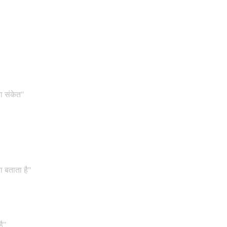
 संकेत"
ा बताता है"
है"