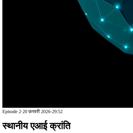
Episode
2
·
20 फ़रवरी 2026
·
29:52
स्थानीय एआई क्रांति