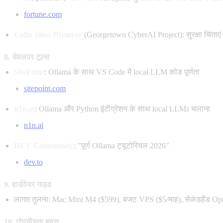
fortune.com
Colin Shea-Blymyer
(Georgetown CyberAI Project): सुरक्षा चिंताएं
8. डेवलपर टूल्स
SitePoint
: Ollama के साथ VS Code में local LLM कोड पूर्णता
sitepoint.com
n1n.ai
: Ollama और Python इंटीग्रेशन के साथ local LLMs चलाना
n1n.ai
DEV Community
: "पूर्ण Ollama ट्यूटोरियल 2026"
dev.to
9. हार्डवेयर गाइड
लागत तुलना: Mac Mini M4 ($599), बजट VPS ($5/माह), सेकंडहैंड Opt
10. गोपनीयता बहस