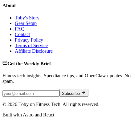
About
Toby's Story
Gear Setup
FAQ
Contact
Privacy Policy
Terms of Service
Affiliate Disclosure
Get the Weekly Brief
Fitness tech insights, Speediance tips, and OpenClaw updates. No
spam.
Subscribe
©
2026
Toby on Fitness Tech. All rights reserved.
Built with Astro and React