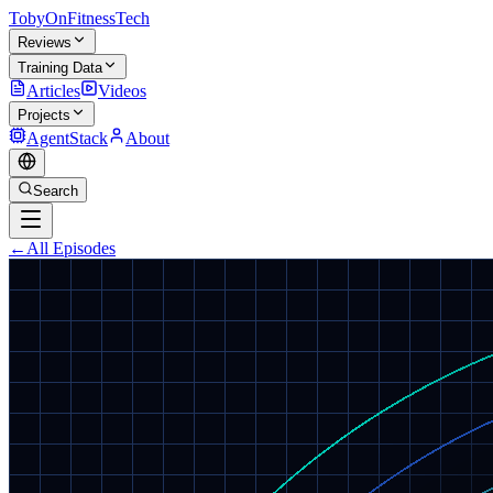
TobyOnFitnessTech
Reviews
Training Data
Articles
Videos
Projects
AgentStack
About
Search
←
All Episodes