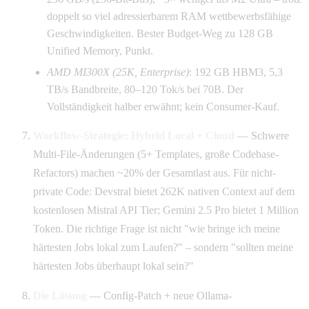
doppelt so viel adressierbarem RAM wettbewerbsfähige
Geschwindigkeiten. Bester Budget-Weg zu 128 GB
Unified Memory, Punkt.
AMD MI300X (25K, Enterprise)
: 192 GB HBM3, 5,3
TB/s Bandbreite, 80–120 Tok/s bei 70B. Der
Vollständigkeit halber erwähnt; kein Consumer-Kauf.
Workflow-Strategie: Hybrid Local + Cloud
— Schwere
Multi-File-Änderungen (5+ Templates, große Codebase-
Refactors) machen ~20% der Gesamtlast aus. Für nicht-
private Code: Devstral bietet 262K nativen Context auf dem
kostenlosen Mistral API Tier; Gemini 2.5 Pro bietet 1 Million
Token. Die richtige Frage ist nicht "wie bringe ich meine
härtesten Jobs lokal zum Laufen?" – sondern "sollten meine
härtesten Jobs überhaupt lokal sein?"
Die Lösung
— Config-Patch + neue Ollama-