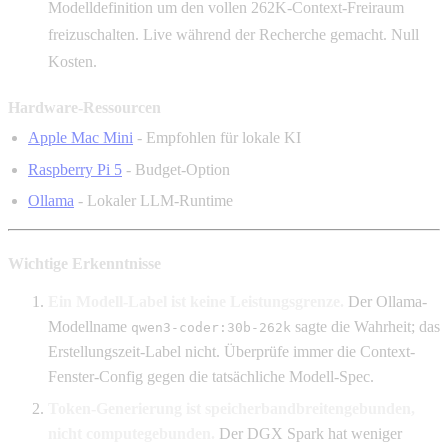
Modelldefinition um den vollen 262K-Context-Freiraum
freizuschalten. Live während der Recherche gemacht. Null
Kosten.
Hardware-Ressourcen
Apple Mac Mini
- Empfohlen für lokale KI
Raspberry Pi 5
- Budget-Option
Ollama
- Lokaler LLM-Runtime
Wichtige Erkenntnisse
Ein Modell-Label ist keine Leistungsgrenze.
Der Ollama-
Modellname
sagte die Wahrheit; das
qwen3-coder:30b-262k
Erstellungszeit-Label nicht. Überprüfe immer die Context-
Fenster-Config gegen die tatsächliche Modell-Spec.
Token-Generierung ist speicherbandbreitengebunden,
nicht computegebunden.
Der DGX Spark hat weniger