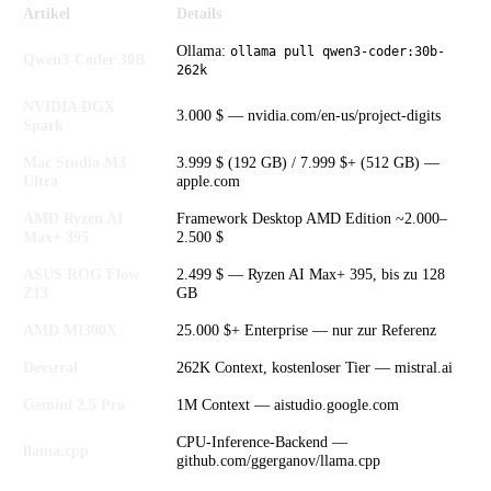
Artikel
Details
Ollama:
ollama pull qwen3-coder:30b-
Qwen3-Coder 30B
262k
NVIDIA DGX
3.000 $ — nvidia.com/en-us/project-digits
Spark
Mac Studio M3
3.999 $ (192 GB) / 7.999 $+ (512 GB) —
Ultra
apple.com
AMD Ryzen AI
Framework Desktop AMD Edition ~2.000–
Max+ 395
2.500 $
ASUS ROG Flow
2.499 $ — Ryzen AI Max+ 395, bis zu 128
Z13
GB
AMD MI300X
25.000 $+ Enterprise — nur zur Referenz
Devstral
262K Context, kostenloser Tier — mistral.ai
Gemini 2.5 Pro
1M Context — aistudio.google.com
CPU-Inference-Backend —
llama.cpp
github.com/ggerganov/llama.cpp