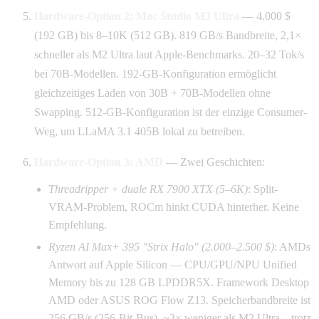
Hardware-Option 2: Mac Studio M3 Ultra
— 4.000 $
(192 GB) bis 8–10K (512 GB). 819 GB/s Bandbreite, 2,1×
schneller als M2 Ultra laut Apple-Benchmarks. 20–32 Tok/s
bei 70B-Modellen. 192-GB-Konfiguration ermöglicht
gleichzeitiges Laden von 30B + 70B-Modellen ohne
Swapping. 512-GB-Konfiguration ist der einzige Consumer-
Weg, um LLaMA 3.1 405B lokal zu betreiben.
Hardware-Option 3: AMD
— Zwei Geschichten:
Threadripper + duale RX 7900 XTX (5–6K)
: Split-
VRAM-Problem, ROCm hinkt CUDA hinterher. Keine
Empfehlung.
Ryzen AI Max+ 395 "Strix Halo" (2.000–2.500 $)
: AMDs
Antwort auf Apple Silicon — CPU/GPU/NPU Unified
Memory bis zu 128 GB LPDDR5X. Framework Desktop
AMD oder ASUS ROG Flow Z13. Speicherbandbreite ist
256 GB/s (256-Bit-Bus), ~3× weniger als M2 Ultra – trotz