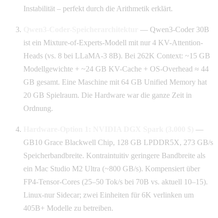
Instabilität – perfekt durch die Arithmetik erklärt.
Qwen3-Coder-Speicherarchitektur
— Qwen3-Coder 30B
ist ein Mixture-of-Experts-Modell mit nur 4 KV-Attention-
Heads (vs. 8 bei LLaMA-3 8B). Bei 262K Context: ~15 GB
Modellgewichte + ~24 GB KV-Cache + OS-Overhead ≈ 44
GB gesamt. Eine Maschine mit 64 GB Unified Memory hat
20 GB Spielraum. Die Hardware war die ganze Zeit in
Ordnung.
Hardware-Option 1: NVIDIA DGX Spark (3.000 $)
—
GB10 Grace Blackwell Chip, 128 GB LPDDR5X, 273 GB/s
Speicherbandbreite. Kontraintuitiv geringere Bandbreite als
ein Mac Studio M2 Ultra (~800 GB/s). Kompensiert über
FP4-Tensor-Cores (25–50 Tok/s bei 70B vs. aktuell 10–15).
Linux-nur Sidecar; zwei Einheiten für 6K verlinken um
405B+ Modelle zu betreiben.