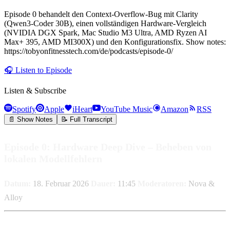
Episode 0 behandelt den Context-Overflow-Bug mit Clarity
(Qwen3-Coder 30B), einen vollständigen Hardware-Vergleich
(NVIDIA DGX Spark, Mac Studio M3 Ultra, AMD Ryzen AI
Max+ 395, AMD MI300X) und den Konfigurationsfix. Show notes:
https://tobyonfitnesstech.com/de/podcasts/episode-0/
🎧
Listen to Episode
Listen & Subscribe
Spotify
Apple
iHeart
YouTube Music
Amazon
RSS
📄 Show Notes
📝 Full Transcript
Episode 0: Hardware Deep Dive – Beheben von
lokalen Modellfehlern
Datum:
18. Februar 2026
Dauer:
11:45
Moderatoren:
Nova &
Alloy