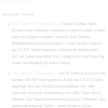
SHOW NOTES
behandelte Themen
Der Context-Overflow-Bug
— Clarity (Coding-Agent,
Qwen3-Coder-30B) hat wiederholt Context-Overflow-Fehler
mitten in Aufgaben erhalten. Ursache: Eine Ollama-
Modelldefinition mit dem Namen
, die den Context
v-128k
auf 131.072 Token begrenzte, während das Modell nativ
262.144 Token unterstützt. Ein Config-Label vom Setup-Tag
wurde versehentlich zur harten Grenze.
Die Timeout-Mathematik
— Am 18. Februar um 11:15 Uhr
wurden 146.760 Token gegen ein Limit von 131.072 Token
abgefragt. Bei einer Prefill-Geschwindigkeit von ~400
Token/sec dauert die Verarbeitung von 146K Token über 6
Minuten. Der Timeout-Schwellenwert lag bei 5 Minuten. Drei
aufeinanderfolgende Treffer – keine Abstürze, keine