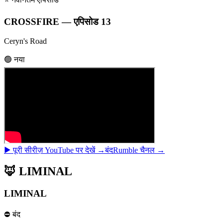
CROSSFIRE — एपिसोड 13
Ceryn's Road
🟢 नया
▶ पूरी सीरीज़ YouTube पर देखें →
बंद
Rumble चैनल →
🦊 LIMINAL
LIMINAL
⛔ बंद