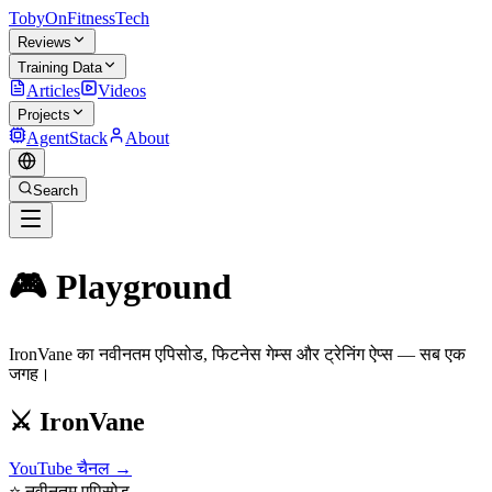
TobyOnFitnessTech
Reviews
Training Data
Articles
Videos
Projects
AgentStack
About
Search
🎮 Playground
IronVane का नवीनतम एपिसोड, फिटनेस गेम्स और ट्रेनिंग ऐप्स — सब एक
जगह।
⚔️ IronVane
YouTube चैनल →
⭐ नवीनतम एपिसोड