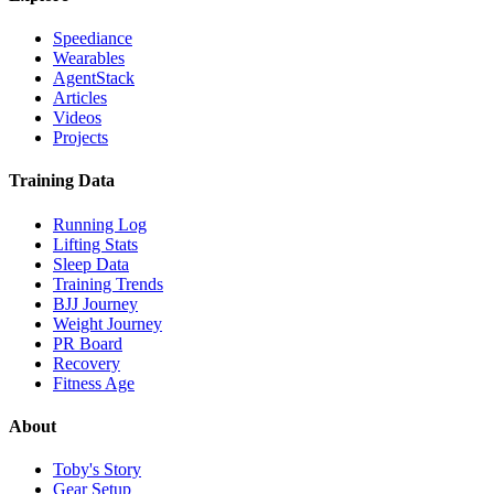
Speediance
Wearables
AgentStack
Articles
Videos
Projects
Training Data
Running Log
Lifting Stats
Sleep Data
Training Trends
BJJ Journey
Weight Journey
PR Board
Recovery
Fitness Age
About
Toby's Story
Gear Setup