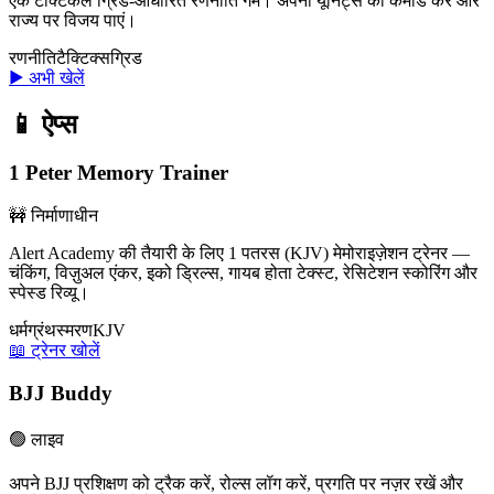
एक टैक्टिकल ग्रिड-आधारित रणनीति गेम। अपनी यूनिट्स को कमांड करें और
राज्य पर विजय पाएं।
रणनीति
टैक्टिक्स
ग्रिड
▶ अभी खेलें
📱 ऐप्स
1 Peter Memory Trainer
🚧 निर्माणाधीन
Alert Academy की तैयारी के लिए 1 पतरस (KJV) मेमोराइज़ेशन ट्रेनर —
चंकिंग, विज़ुअल एंकर, इको ड्रिल्स, गायब होता टेक्स्ट, रेसिटेशन स्कोरिंग और
स्पेस्ड रिव्यू।
धर्मग्रंथ
स्मरण
KJV
📖 ट्रेनर खोलें
BJJ Buddy
🟢 लाइव
अपने BJJ प्रशिक्षण को ट्रैक करें, रोल्स लॉग करें, प्रगति पर नज़र रखें और