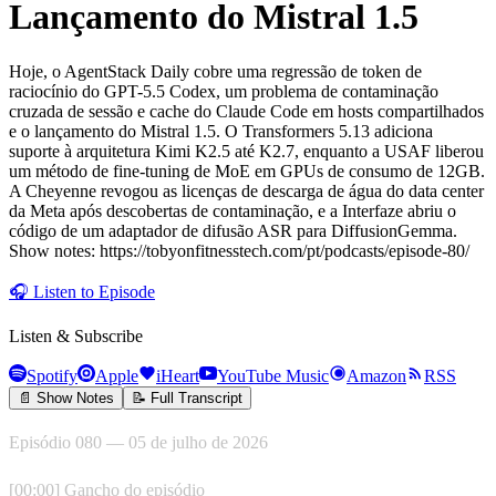
Lançamento do Mistral 1.5
Hoje, o AgentStack Daily cobre uma regressão de token de
raciocínio do GPT-5.5 Codex, um problema de contaminação
cruzada de sessão e cache do Claude Code em hosts compartilhados
e o lançamento do Mistral 1.5. O Transformers 5.13 adiciona
suporte à arquitetura Kimi K2.5 até K2.7, enquanto a USAF liberou
um método de fine‑tuning de MoE em GPUs de consumo de 12GB.
A Cheyenne revogou as licenças de descarga de água do data center
da Meta após descobertas de contaminação, e a Interfaze abriu o
código de um adaptador de difusão ASR para DiffusionGemma.
Show notes: https://tobyonfitnesstech.com/pt/podcasts/episode-80/
🎧
Listen to Episode
Listen & Subscribe
Spotify
Apple
iHeart
YouTube Music
Amazon
RSS
📄 Show Notes
📝 Full Transcript
Episódio 080 — 05 de julho de 2026
[00:00] Gancho do episódio