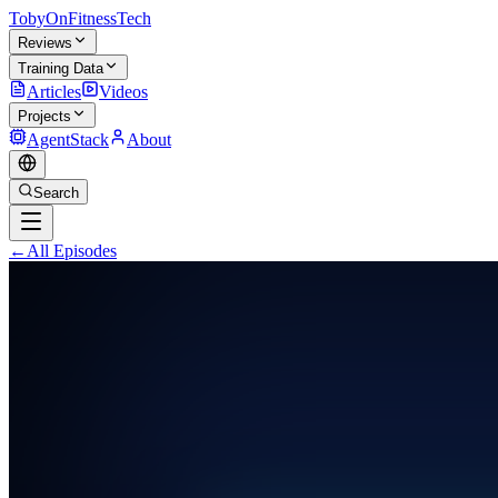
TobyOnFitnessTech
Reviews
Training Data
Articles
Videos
Projects
AgentStack
About
Search
←
All Episodes