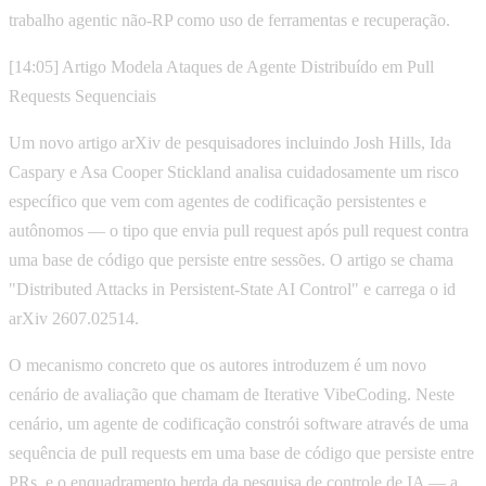
trabalho agentic não-RP como uso de ferramentas e recuperação.
[14:05] Artigo Modela Ataques de Agente Distribuído em Pull
Requests Sequenciais
Um novo artigo arXiv de pesquisadores incluindo Josh Hills, Ida
Caspary e Asa Cooper Stickland analisa cuidadosamente um risco
específico que vem com agentes de codificação persistentes e
autônomos — o tipo que envia pull request após pull request contra
uma base de código que persiste entre sessões. O artigo se chama
"Distributed Attacks in Persistent-State AI Control" e carrega o id
arXiv 2607.02514.
O mecanismo concreto que os autores introduzem é um novo
cenário de avaliação que chamam de Iterative VibeCoding. Neste
cenário, um agente de codificação constrói software através de uma
sequência de pull requests em uma base de código que persiste entre
PRs, e o enquadramento herda da pesquisa de controle de IA — a