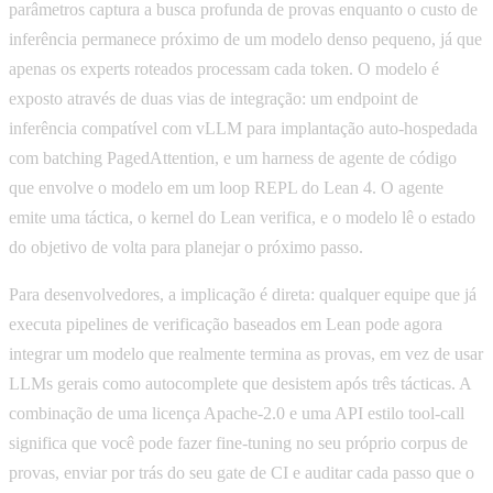
parâmetros captura a busca profunda de provas enquanto o custo de
inferência permanece próximo de um modelo denso pequeno, já que
apenas os experts roteados processam cada token. O modelo é
exposto através de duas vias de integração: um endpoint de
inferência compatível com vLLM para implantação auto-hospedada
com batching PagedAttention, e um harness de agente de código
que envolve o modelo em um loop REPL do Lean 4. O agente
emite uma táctica, o kernel do Lean verifica, e o modelo lê o estado
do objetivo de volta para planejar o próximo passo.
Para desenvolvedores, a implicação é direta: qualquer equipe que já
executa pipelines de verificação baseados em Lean pode agora
integrar um modelo que realmente termina as provas, em vez de usar
LLMs gerais como autocomplete que desistem após três tácticas. A
combinação de uma licença Apache-2.0 e uma API estilo tool-call
significa que você pode fazer fine-tuning no seu próprio corpus de
provas, enviar por trás do seu gate de CI e auditar cada passo que o