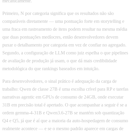
mecanicamente.
Primeiro, N por categoria significa que os resultados não são
comparáveis diretamente — uma pontuação forte em storytelling e
uma fraca em rastreamento de itens podem resultar na mesma média
que duas pontuações medíocres, então desenvolvedores devem
puxar o detalhamento por categoria em vez de confiar no agregado.
Segundo, a configuração de LLM como juiz espelha o que pipelines
de avaliação de produção já usam, o que dá mais credibilidade
metodológica do que rankings baseados em intuição.
Para desenvolvedores, o sinal prático é adequação da carga de
trabalho: Qwen de classe 27B é uma escolha crível para RP e tarefas
narrativas agentic em GPUs de consumo de 24GB, onde executar
31B em precisão total é apertado. O que acompanhar a seguir é se a
ordem gemma-4-31B e Qwen3.6-27B se mantém sob quantização
Q4 e Q5, já que é aí que a maioria da auto-hospedagem de consumo
realmente acontece — e se o mesmo padrão aparece em cargas de