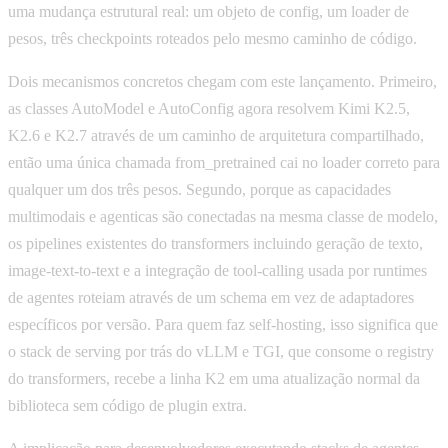
uma mudança estrutural real: um objeto de config, um loader de
pesos, três checkpoints roteados pelo mesmo caminho de código.
Dois mecanismos concretos chegam com este lançamento. Primeiro,
as classes AutoModel e AutoConfig agora resolvem Kimi K2.5,
K2.6 e K2.7 através de um caminho de arquitetura compartilhado,
então uma única chamada from_pretrained cai no loader correto para
qualquer um dos três pesos. Segundo, porque as capacidades
multimodais e agenticas são conectadas na mesma classe de modelo,
os pipelines existentes do transformers incluindo geração de texto,
image-text-to-text e a integração de tool-calling usada por runtimes
de agentes roteiam através de um schema em vez de adaptadores
específicos por versão. Para quem faz self-hosting, isso significa que
o stack de serving por trás do vLLM e TGI, que consome o registry
do transformers, recebe a linha K2 em uma atualização normal da
biblioteca sem código de plugin extra.