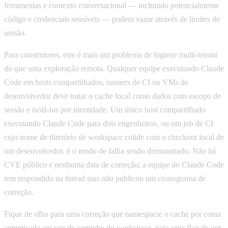
ferramentas e contexto conversacional — incluindo potencialmente
código e credenciais sensíveis — podem vazar através de limites de
sessão.
Para construtores, este é mais um problema de higiene multi-tenant
do que uma exploração remota. Qualquer equipe executando Claude
Code em hosts compartilhados, runners de CI ou VMs de
desenvolvedor deve tratar o cache local como dados com escopo de
sessão e isolá-los por identidade. Um único host compartilhado
executando Claude Code para dois engenheiros, ou um job de CI
cujo nome de diretório de workspace colide com o checkout local de
um desenvolvedor, é o modo de falha sendo demonstrado. Não há
CVE público e nenhuma data de correção; a equipe do Claude Code
tem respondido na thread mas não publicou um cronograma de
correção.
Fique de olho para uma correção que namespacie o cache por conta
autenticada em vez de caminho do workspace, para uma flag de opt-