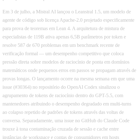
Em 3 de julho, a Mistral AI lançou o Leanstral 1.5, um modelo de
agente de código sob licença Apache-2.0 projetado especificamente
para prova de teoremas em Lean 4. A arquitetura de mistura de
especialistas de 119B ativa apenas 6,5B parâmetros por token e
resolve 587 de 670 problemas em um benchmark recente de
verificação formal — um desempenho competitivo que coloca
pressão direta sobre modelos de raciocínio de ponta em domínios
matemáticos onde pequenos erros em passos se propagam através de
provas longas. O lançamento ocorre na mesma semana em que uma
issue (#30364) no repositório do OpenAI Codex sinalizou o
agrupamento de tokens de raciocínio dentro do GPT-5.5, com
mantenedores atribuindo o desempenho degradado em multi-turns
ao colapso repetido de padrões de tokens através das voltas de
conversa. Separadamente, uma issue no GitHub do Claude Code
trouxe à tona contaminação cruzada de sessão e cache entre
instâncias de workspace e contas de consumidores em hosts