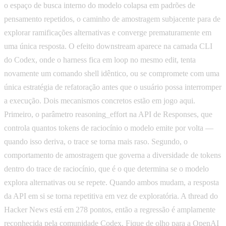
o espaço de busca interno do modelo colapsa em padrões de
pensamento repetidos, o caminho de amostragem subjacente para de
explorar ramificações alternativas e converge prematuramente em
uma única resposta. O efeito downstream aparece na camada CLI
do Codex, onde o harness fica em loop no mesmo edit, tenta
novamente um comando shell idêntico, ou se compromete com uma
única estratégia de refatoração antes que o usuário possa interromper
a execução. Dois mecanismos concretos estão em jogo aqui.
Primeiro, o parâmetro reasoning_effort na API de Responses, que
controla quantos tokens de raciocínio o modelo emite por volta —
quando isso deriva, o trace se torna mais raso. Segundo, o
comportamento de amostragem que governa a diversidade de tokens
dentro do trace de raciocínio, que é o que determina se o modelo
explora alternativas ou se repete. Quando ambos mudam, a resposta
da API em si se torna repetitiva em vez de exploratória. A thread do
Hacker News está em 278 pontos, então a regressão é amplamente
reconhecida pela comunidade Codex. Fique de olho para a OpenAI