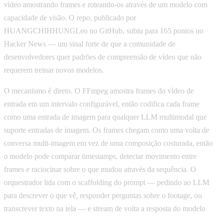
vídeo amostrando frames e roteando-os através de um modelo com
capacidade de visão. O repo, publicado por
HUANGCHIHHUNGLeo no GitHub, subiu para 165 pontos no
Hacker News — um sinal forte de que a comunidade de
desenvolvedores quer padrões de compreensão de vídeo que não
requerem treinar novos modelos.
O mecanismo é direto. O FFmpeg amostra frames do vídeo de
entrada em um intervalo configurável, então codifica cada frame
como uma entrada de imagem para qualquer LLM multimodal que
suporte entradas de imagem. Os frames chegam como uma volta de
conversa multi-imagem em vez de uma composição costurada, então
o modelo pode comparar timestamps, detectar movimento entre
frames e raciocinar sobre o que mudou através da sequência. O
orquestrador lida com o scaffolding do prompt — pedindo ao LLM
para descrever o que vê, responder perguntas sobre o footage, ou
transcrever texto na tela — e stream de volta a resposta do modelo