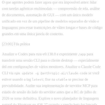
O que agentes podem fazer agora que era impossível antes: lidar
com tarefas agênticas multimodais — compreensão de tela, análise
de documentos, automação de GUI — com um único modelo
unificado em vez de um pipeline de modelos separados de visão e
linguagem; processar transcrições de vídeo longas e bases de código
grandes em uma única janela de contexto.
[23:00] Fila prática
Atualize o Codex para rust-v0.138.0 e experimente
para
/app
transferir uma sessão CLI para o cliente desktop — especialmente
útil em configurações de vários monitores. Atualize o Claude Code
CLI via
se você
npm update -g @anthropic-ai/claude-code
estiver usando a tag
; fixe na
se precisar de
latest
stable
previsibilidade. Audite sua implementação de servidor MCP para
estado de sessão do lado do servidor antes que a RC de julho de
2026 se torne definitiva. Explore o novo planejador de linguagem
natural do Shortcuts no iOS 27 quando a versão beta for lançada.