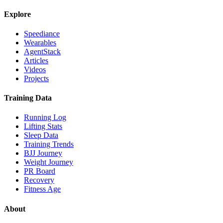
Explore
Speediance
Wearables
AgentStack
Articles
Videos
Projects
Training Data
Running Log
Lifting Stats
Sleep Data
Training Trends
BJJ Journey
Weight Journey
PR Board
Recovery
Fitness Age
About