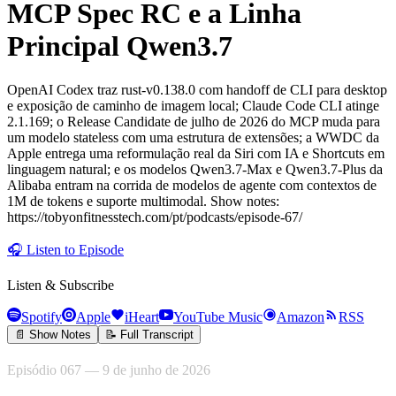
MCP Spec RC e a Linha
Principal Qwen3.7
OpenAI Codex traz rust-v0.138.0 com handoff de CLI para desktop
e exposição de caminho de imagem local; Claude Code CLI atinge
2.1.169; o Release Candidate de julho de 2026 do MCP muda para
um modelo stateless com uma estrutura de extensões; a WWDC da
Apple entrega uma reformulação real da Siri com IA e Shortcuts em
linguagem natural; e os modelos Qwen3.7-Max e Qwen3.7-Plus da
Alibaba entram na corrida de modelos de agente com contextos de
1M de tokens e suporte multimodal. Show notes:
https://tobyonfitnesstech.com/pt/podcasts/episode-67/
🎧
Listen to Episode
Listen & Subscribe
Spotify
Apple
iHeart
YouTube Music
Amazon
RSS
📄 Show Notes
📝 Full Transcript
Episódio 067 — 9 de junho de 2026