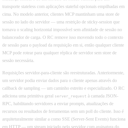
transporte stateless com aplicações stateful opcionais empilhadas em
cima. No modelo anterior, clientes MCP mantinham uma store de
sessão no lado do servidor — uma restrição de sticky-session que
tornava o scaling horizontal impossível sem afinidade de sessão no
balanceador de carga. O RC remove isso movendo todo o contexto
de sessão para o payload da requisição em si, então qualquer cliente
MCP pode rotear para qualquer réplica de servidor sem store de
sessão necessária.
Requisições servidor-para-cliente são reestruturadas. Anteriormente,
um servidor podia enviar dados para o cliente apenas através do
callback de sampling — um caminho estreito e especializado. O RC
adiciona uma primitiva geral
à camada JSON-
server_request
RPC, habilitando servidores a enviar prompts, atualizações de
recursos ou resultados de ferramentas sem um poll do cliente. Isso é
arquiteturalmente similar a como SSE (Server-Sent Events) funciona
em HTTP — um stream iniciado pelo servidor com assinatura do