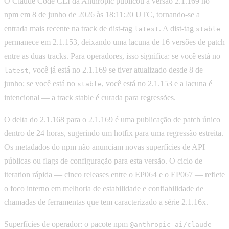
O Claude Code CLI da Anthropic publicou a versão 2.1.169 no
npm em 8 de junho de 2026 às 18:11:20 UTC, tornando-se a
entrada mais recente na track de dist-tag
. A dist-tag
latest
stable
permanece em 2.1.153, deixando uma lacuna de 16 versões de patch
entre as duas tracks. Para operadores, isso significa: se você está no
, você já está no 2.1.169 se tiver atualizado desde 8 de
latest
junho; se você está no
, você está no 2.1.153 e a lacuna é
stable
intencional — a track stable é curada para regressões.
O delta do 2.1.168 para o 2.1.169 é uma publicação de patch único
dentro de 24 horas, sugerindo um hotfix para uma regressão estreita.
Os metadados do npm não anunciam novas superfícies de API
públicas ou flags de configuração para esta versão. O ciclo de
iteration rápida — cinco releases entre o EP064 e o EP067 — reflete
o foco interno em melhoria de estabilidade e confiabilidade de
chamadas de ferramentas que tem caracterizado a série 2.1.16x.
Superfícies de operador: o pacote npm
@anthropic-ai/claude-