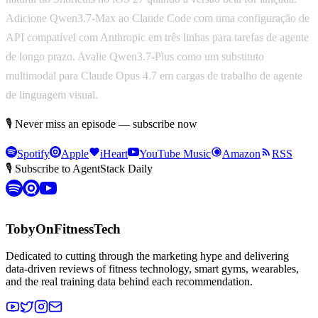
Adicione Qwen3.7-Max ao Claude Code com uma configuração de
API compatível com Anthropic em três linhas para tarefas de agente
de longo prazo. Avalie Qwen3.7-Plus como um substituto
multimodal para Claude Opus 4.7 em cargas de trabalho de agente
de linguagem visual.
🎙 Never miss an episode — subscribe now
Spotify
Apple
iHeart
YouTube Music
Amazon
RSS
🎙 Subscribe to AgentStack Daily
TobyOnFitnessTech
Dedicated to cutting through the marketing hype and delivering
data-driven reviews of fitness technology, smart gyms, wearables,
and the real training data behind each recommendation.