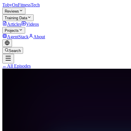
TobyOnFitnessTech
Reviews
Training Data
Articles
Videos
Projects
AgentStack
About
Search
←
All Episodes