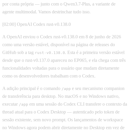
por conta própria — junto com o Qwen3.7-Plus, a variante de
agente multimodal. Vamos destrinchar tudo isso.
[02:00] OpenAI Codex rust-v0.138.0
A OpenAI enviou o Codex rust-v0.138.0 em 8 de junho de 2026
como uma versão estável, disponível na página de releases do
GitHub sob a tag
. Esta é a primeira versão estável
rust-v0.138.0
desde que o rust-v0.137.0 apareceu no EP065, e ela chega com três
funcionalidades voltadas para o usuário que mudam diretamente
como os desenvolvedores trabalham com o Codex.
A adição principal é o comando
e seu mecanismo companion
/app
de transferência para desktop. No macOS e no Windows nativo,
executar
em uma sessão do Codex CLI transfere o contexto da
/app
thread atual para o Codex Desktop — autenticado pelo token de
sessão existente, sem novo prompt. Os lançamentos de workspace
no Windows agora podem abrir diretamente no Desktop em vez de