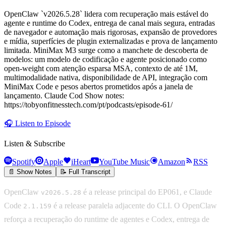
OpenClaw `v2026.5.28` lidera com recuperação mais estável do
agente e runtime do Codex, entrega de canal mais segura, entradas
de navegador e automação mais rigorosas, expansão de provedores
e mídia, superfícies de plugin externalizadas e prova de lançamento
limitada. MiniMax M3 surge como a manchete de descoberta de
modelos: um modelo de codificação e agente posicionado como
open-weight com atenção esparsa MSA, contexto de até 1M,
multimodalidade nativa, disponibilidade de API, integração com
MiniMax Code e pesos abertos prometidos após a janela de
lançamento. Claude Cod Show notes:
https://tobyonfitnesstech.com/pt/podcasts/episode-61/
🎧
Listen to Episode
Listen & Subscribe
Spotify
Apple
iHeart
YouTube Music
Amazon
RSS
📄 Show Notes
📝 Full Transcript
OpenClaw
é a release principal do EP061, e Claude
v2026.5.28
Code
é a release paralela adjacente do CLI. O OpenClaw
2.1.159
reforça a recuperação do runtime de agentes e Codex, entrega de