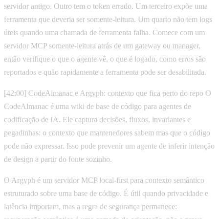
servidor antigo. Outro tem o token errado. Um terceiro expõe uma
ferramenta que deveria ser somente-leitura. Um quarto não tem logs
úteis quando uma chamada de ferramenta falha. Comece com um
servidor MCP somente-leitura atrás de um gateway ou manager,
então verifique o que o agente vê, o que é logado, como erros são
reportados e quão rapidamente a ferramenta pode ser desabilitada.
[42:00] CodeAlmanac e Argyph: contexto que fica perto do repo O
CodeAlmanac é uma wiki de base de código para agentes de
codificação de IA. Ele captura decisões, fluxos, invariantes e
pegadinhas: o contexto que mantenedores sabem mas que o código
pode não expressar. Isso pode prevenir um agente de inferir intenção
de design a partir do fonte sozinho.
O Argyph é um servidor MCP local-first para contexto semântico
estruturado sobre uma base de código. É útil quando privacidade e
latência importam, mas a regra de segurança permanece: