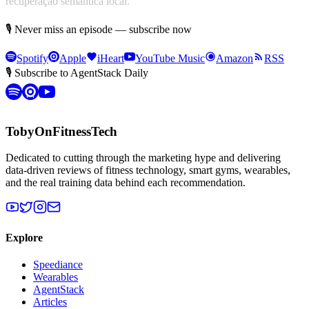
recuperação semântica local.
🎙 Never miss an episode — subscribe now
Spotify
Apple
iHeart
YouTube Music
Amazon
RSS
🎙 Subscribe to AgentStack Daily
TobyOnFitnessTech
Dedicated to cutting through the marketing hype and delivering
data-driven reviews of fitness technology, smart gyms, wearables,
and the real training data behind each recommendation.
Explore
Speediance
Wearables
AgentStack
Articles