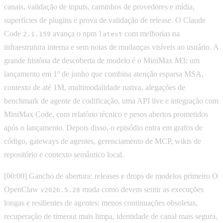
canais, validação de inputs, caminhos de provedores e mídia,
superfícies de plugins e prova de validação de release. O Claude
Code
avança o npm
com melhorias na
2.1.159
latest
infraestrutura interna e sem notas de mudanças visíveis ao usuário. A
grande história de descoberta de modelo é o MiniMax M3: um
lançamento em 1º de junho que combina atenção esparsa MSA,
contexto de até 1M, multimodalidade nativa, alegações de
benchmark de agente de codificação, uma API live e integração com
MiniMax Code, com relatório técnico e pesos abertos prometidos
após o lançamento. Depois disso, o episódio entra em grafos de
código, gateways de agentes, gerenciamento de MCP, wikis de
repositório e contexto semântico local.
[00:00] Gancho de abertura: releases e drops de modelos primeiro O
OpenClaw
muda como devem sentir as execuções
v2026.5.28
longas e resilientes de agentes: menos continuações obsoletas,
recuperação de timeout mais limpa, identidade de canal mais segura,