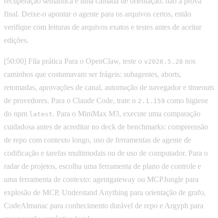
recuperação semântica é uma camada de orientação, não a prova
final. Deixe-o apontar o agente para os arquivos certos, então
verifique com leituras de arquivos exatos e testes antes de aceitar
edições.
[50:00] Fila prática Para o OpenClaw, teste o
nos
v2026.5.28
caminhos que costumavam ser frágeis: subagentes, aborts,
retomadas, aprovações de canal, automação de navegador e timeouts
de provedores. Para o Claude Code, trate o
como higiene
2.1.159
do npm
. Para o MiniMax M3, execute uma comparação
latest
cuidadosa antes de acreditar no deck de benchmarks: compreensão
de repo com contexto longo, uso de ferramentas de agente de
codificação e tarefas multimodais ou de uso de computador. Para o
radar de projetos, escolha uma ferramenta de plano de controle e
uma ferramenta de contexto: agentgateway ou MCPJungle para
explosão de MCP, Understand Anything para orientação de grafo,
CodeAlmanac para conhecimento durável de repo e Argyph para