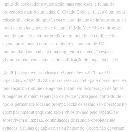
inputs de navegador e automação mais rigorosos, e falhas de
provedores mais delimitadas. O Claude Code
é um point
2.1.159
release silencioso do npm
para higiene de infraestrutura ao
latest
invés de um lançamento de feature. O MiniMax M3 é o drop de
modelo que não deve ser perdido: um modelo de codificação e
agente posicionado com pesos abertos, contexto de 1M,
multimodalidade nativa e uma arquitetura de atenção esparsa
visando diretamente agentes de codificação de longa execução.
[03:00] Deep dive no release do OpenClaw v2026.5.28 O
OpenClaw
é um release concreto para operadores. As
v2026.5.28
mudanças no runtime de agentes focam em recuperação de falhas:
subagentes mantêm separação de cwd e workspace, contexto de
hooks permanece local ao prompt, locks de sessão são liberados no
abort por timeout enquanto locks vivos owned pelo OpenClaw
sobrevivem à limpeza, continuações de reinício obsoletas são
evitadas, e falhas de app-server ou helper do Codex não deveriam