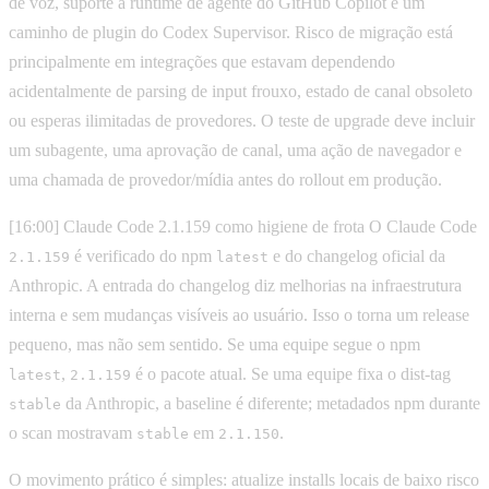
de voz, suporte a runtime de agente do GitHub Copilot e um
caminho de plugin do Codex Supervisor. Risco de migração está
principalmente em integrações que estavam dependendo
acidentalmente de parsing de input frouxo, estado de canal obsoleto
ou esperas ilimitadas de provedores. O teste de upgrade deve incluir
um subagente, uma aprovação de canal, uma ação de navegador e
uma chamada de provedor/mídia antes do rollout em produção.
[16:00] Claude Code 2.1.159 como higiene de frota O Claude Code
é verificado do npm
e do changelog oficial da
2.1.159
latest
Anthropic. A entrada do changelog diz melhorias na infraestrutura
interna e sem mudanças visíveis ao usuário. Isso o torna um release
pequeno, mas não sem sentido. Se uma equipe segue o npm
,
é o pacote atual. Se uma equipe fixa o dist-tag
latest
2.1.159
da Anthropic, a baseline é diferente; metadados npm durante
stable
o scan mostravam
em
.
stable
2.1.150
O movimento prático é simples: atualize installs locais de baixo risco