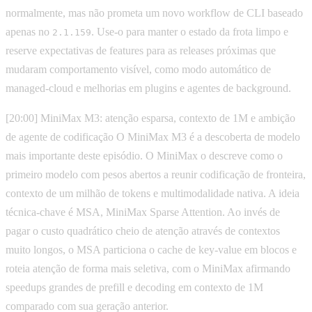
normalmente, mas não prometa um novo workflow de CLI baseado
apenas no
. Use-o para manter o estado da frota limpo e
2.1.159
reserve expectativas de features para as releases próximas que
mudaram comportamento visível, como modo automático de
managed-cloud e melhorias em plugins e agentes de background.
[20:00] MiniMax M3: atenção esparsa, contexto de 1M e ambição
de agente de codificação O MiniMax M3 é a descoberta de modelo
mais importante deste episódio. O MiniMax o descreve como o
primeiro modelo com pesos abertos a reunir codificação de fronteira,
contexto de um milhão de tokens e multimodalidade nativa. A ideia
técnica-chave é MSA, MiniMax Sparse Attention. Ao invés de
pagar o custo quadrático cheio de atenção através de contextos
muito longos, o MSA particiona o cache de key-value em blocos e
roteia atenção de forma mais seletiva, com o MiniMax afirmando
speedups grandes de prefill e decoding em contexto de 1M
comparado com sua geração anterior.