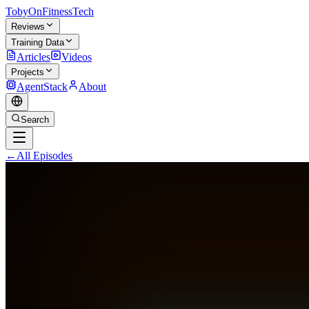
TobyOnFitnessTech
Reviews
Training Data
Articles
Videos
Projects
AgentStack
About
Search
←
All Episodes