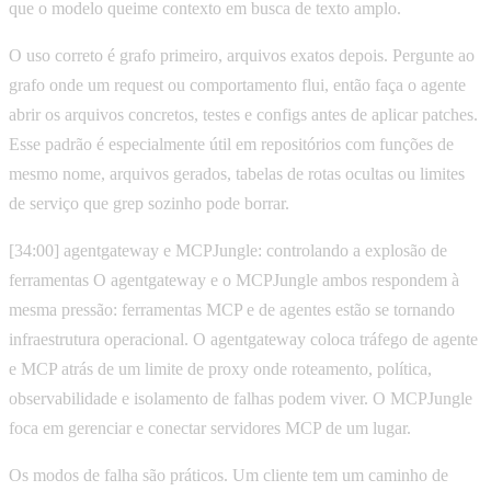
que o modelo queime contexto em busca de texto amplo.
O uso correto é grafo primeiro, arquivos exatos depois. Pergunte ao
grafo onde um request ou comportamento flui, então faça o agente
abrir os arquivos concretos, testes e configs antes de aplicar patches.
Esse padrão é especialmente útil em repositórios com funções de
mesmo nome, arquivos gerados, tabelas de rotas ocultas ou limites
de serviço que grep sozinho pode borrar.
[34:00] agentgateway e MCPJungle: controlando a explosão de
ferramentas O agentgateway e o MCPJungle ambos respondem à
mesma pressão: ferramentas MCP e de agentes estão se tornando
infraestrutura operacional. O agentgateway coloca tráfego de agente
e MCP atrás de um limite de proxy onde roteamento, política,
observabilidade e isolamento de falhas podem viver. O MCPJungle
foca em gerenciar e conectar servidores MCP de um lugar.
Os modos de falha são práticos. Um cliente tem um caminho de