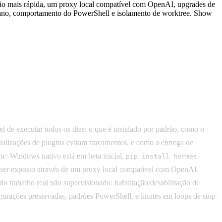
ação mais rápida, um proxy local compatível com OpenAI, upgrades de
plano, comportamento do PowerShell e isolamento de worktree. Show
 de executar todos os dias: o que é instalado por padrão, como o
izações de plugins evitam travamentos, e como a entrega de
me: Windows nativo está em beta inicial,
pip install hermes-
 ser exposto através de um proxy local compatível com OpenAI.
trabalho real não supervisionado: habilitação/desabilitação de
urações preservadas, padrões PowerShell, e limites em loops de stop-