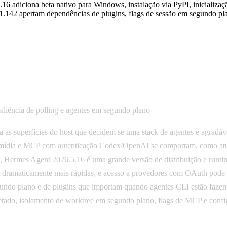
.16 adiciona beta nativo para Windows, instalação via PyPI, inicializ
2.1.142 apertam dependências de plugins, flags de sessão em segundo 
iliência de polling e agentes em segundo plano
s superfícies do host que decidem se uma stack de agentes é agradável
mídia e MCP com autenticação Codex/OpenAI se comportam, como atual
le, Hermes Agent 2026.5.16 é uma grande versão de distribuição e runti
am dramaticamente mais rápidas, e acesso a provedores com OAuth pode
ndo plano e de plugins que importam quando agentes CLI estão fazendo 
tado, isolamento de worktree em segundo plano, flags de MCP e config