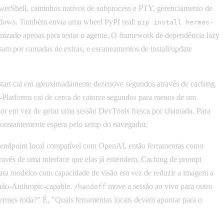
owerShell, caminhos nativos de subprocess e PTY, gerenciamento de
Windows. Também envia uma wheel PyPI real:
pip install hermes-
omizado apenas para testar o agente. O framework de dependência lazy
ssam por camadas de extras, e escaneamentos de install/update
start cai em aproximadamente dezenove segundos através de caching
-Platforms cai de cerca de catorze segundos para menos de um
sor em vez de gerar uma sessão DevTools fresca por chamada. Para
onstantemente espera pelo setup do navegador.
endpoint local compatível com OpenAI, então ferramentas como
avés de uma interface que elas já entendem. Caching de prompt
para modelos com capacidade de visão em vez de reduzir a imagem a
não-Anthropic-capable.
move a sessão ao vivo para outro
/handoff
Hermes roda?" É, "Quais ferramentas locais devem apontar para o