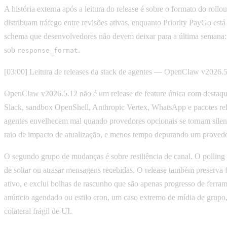
A história externa após a leitura do release é sobre o formato do ro
distribuam tráfego entre revisões ativas, enquanto Priority PayGo e
schema que desenvolvedores não devem deixar para a última semana: 
sob
.
response_format
[03:00] Leitura de releases da stack de agentes — OpenClaw v2026.
OpenClaw v2026.5.12 não é um release de feature única com destaque
Slack, sandbox OpenShell, Anthropic Vertex, WhatsApp e pacotes rela
agentes envelhecem mal quando provedores opcionais se tornam silenc
raio de impacto de atualização, e menos tempo depurando um provedo
O segundo grupo de mudanças é sobre resiliência de canal. O pollin
de soltar ou atrasar mensagens recebidas. O release também preserv
ativo, e exclui bolhas de rascunho que são apenas progresso de ferrame
anúncio agendado ou estilo cron, um caso extremo de mídia de grupo,
colateral frágil de UI.