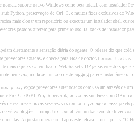
se nomeia suporte nativo Windows como beta inicial, com instalador P
 de stub Python, preservação de Ctrl+C, e muitos fixes exclusivos do 
ecisa mais clonar um repositório ou executar um instalador shell cust
rovedores pesados diferem para primeiro uso, fallbacks de instalador pa
am diretamente a sensação diária do agente. O release diz que cold 
 de provedores adiadas, e checks paralelos de doctor.
All
hermes tools
te mais rápidas ao reutilizar o WebSocket CDP persistente do supervi
implementação; muda se um loop de debugging parece instantâneo ou c
expõe provedores autenticados com OAuth através de um 
rmes proxy
aude Pro, ChatGPT Pro, SuperGrok, ou contas similares com OAuth atr
avés de resumes e novas sessões.
agora passa pixels 
vision_analyze
 de vídeo plugáveis.
obtém um backend de driver cua 
computer_use
ferramentas. A questão operacional após este release não é apenas, "O 