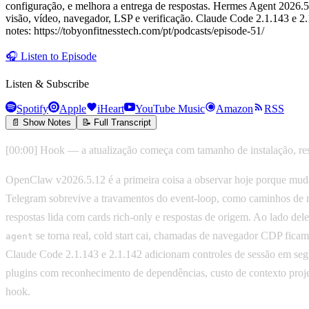
configuração, e melhora a entrega de respostas. Hermes Agent 2026.5
visão, vídeo, navegador, LSP e verificação. Claude Code 2.1.143 e 
notes: https://tobyonfitnesstech.com/pt/podcasts/episode-51/
🎧
Listen to Episode
Listen & Subscribe
Spotify
Apple
iHeart
YouTube Music
Amazon
RSS
📄 Show Notes
📝 Full Transcript
[00:00] Hook — a atualização começa com tamanho de instalação, res
OpenClaw v2026.5.12 é a primeira coisa a observar hoje porque muda a
Telegram sobrevive a travamentos do event-loop, como caminhos de 
respostas lida com cards rich-only e respostas de origem. Ao lado de
se torna real, cold start cai, chamadas de navegador CDP fic
agent
Claude Code 2.1.143 e 2.1.142 adicionam controles de sessão em segu
plugins com reconhecimento de dependências, custo de contexto proje
hook.