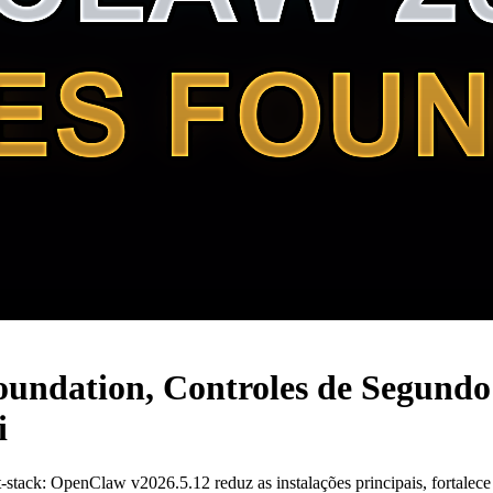
undation, Controles de Segundo
i
stack: OpenClaw v2026.5.12 reduz as instalações principais, fortalec