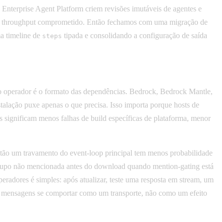
 Enterprise Agent Platform criem revisões imutáveis de agentes e
to de throughput comprometido. Então fechamos com uma migração de
a timeline de
tipada e consolidando a configuração de saída
steps
 o operador é o formato das dependências. Bedrock, Bedrock Mantle,
alação puxe apenas o que precisa. Isso importa porque hosts de
 significam menos falhas de build específicas de plataforma, menor
ntão um travamento do event-loop principal tem menos probabilidade
grupo não mencionada antes do download quando mention-gating está
peradores é simples: após atualizar, teste uma resposta em stream, um
de mensagens se comportar como um transporte, não como um efeito