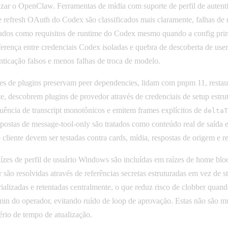
izar o OpenClaw. Ferramentas de mídia com suporte de perfil de aute
de refresh OAuth do Codex são classificados mais claramente, falhas de 
atados como requisitos de runtime do Codex mesmo quando a config pr
ferença entre credenciais Codex isoladas e quebra de descoberta de us
icação falsos e menos falhas de troca de modelo.
ões de plugins preservam peer dependencies, lidam com pnpm 11, res
, descobrem plugins de provedor através de credenciais de setup estrutu
uência de transcript monotônicos e emitem frames explícitos de
deltaT
respostas de message-tool-only são tratados como conteúdo real de saíd
 cliente devem ser testadas contra cards, mídia, respostas de origem e 
zes de perfil de usuário Windows são incluídas em raízes de home blo
 são resolvidas através de referências secretas estruturadas em vez de 
erializadas e retentadas centralmente, o que reduz risco de clobber q
dmin do operador, evitando ruído de loop de aprovação. Estas não sã
ério de tempo de atualização.