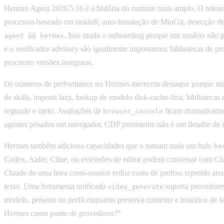
Hermes Agent 2026.5.16 é a história do runtime mais amplo. O relea
processos baseado em taskkill, auto-instalação de MinGit, detecção
. Isso muda o onboarding porque um usuário não pr
agent && hermes
e o verificador advisory são igualmente importantes: bibliotecas de p
procuram versões inseguras.
Os números de performance no Hermes merecem destaque porque mapei
de skills, imports lazy, lookup de modelo disk-cache-first, bibliotecas
segundo e meio. Avaliações de
ficam dramaticamen
browser_console
agentes pesados em navegador, CDP persistente não é um detalhe de 
Hermes também adiciona capacidades que o tornam mais um hub.
he
Codex, Aider, Cline, ou extensões de editor podem conversar com Cl
Claude de uma hora cross-session reduz custo de prefixo repetido atr
texto. Uma ferramenta unificada
suporta provedores
video_generate
modelo, persona ou perfil enquanto preserva contexto e histórico de 
Hermes como ponte de provedores?"