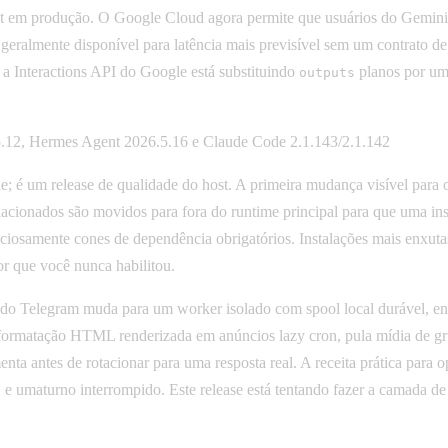
llout em produção. O Google Cloud agora permite que usuários do Gemini
stá geralmente disponível para latência mais previsível sem um contra
a Interactions API do Google está substituindo
planos por um
outputs
5.12, Hermes Agent 2026.5.16 e Claude Code 2.1.143/2.1.142
; é um release de qualidade do host. A primeira mudança visível para
cionados são movidos para fora do runtime principal para que uma inst
iosamente cones de dependência obrigatórios. Instalações mais enxutas
r que você nunca habilitou.
g do Telegram muda para um worker isolado com spool local durável, e
a formatação HTML renderizada em anúncios lazy cron, pula mídia de 
nta antes de rotacionar para uma resposta real. A receita prática para o
 e umaturno interrompido. Este release está tentando fazer a camada 