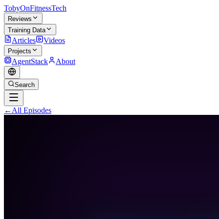
TobyOnFitnessTech
Reviews
Training Data
Articles
Videos
Projects
AgentStack
About
Search
←
All Episodes