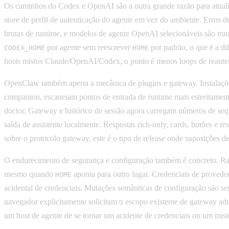
Os caminhos do Codex e OpenAI são a outra grande razão para atual
store de perfil de autenticação do agente em vez do ambiente. Erros 
brutas de runtime, e modelos de agente OpenAI selecionáveis são tr
por agente sem reescrever
por padrão, o que é a di
CODEX_HOME
HOME
hosts mistos Claude/OpenAI/Codex, o ponto é menos loops de reautent
OpenClaw também aperta a mecânica de plugins e gateway. Instalaç
companion, escaneiam pontos de entrada de runtime mais estreitamente
doctor. Gateway e histórico de sessão agora carregam números de seq
saída de assistente localmente. Respostas rich-only, cards, botões e 
sobre o protocolo gateway, este é o tipo de release onde suposições de
O endurecimento de segurança e configuração também é concreto. Raí
mesmo quando
aponta para outro lugar. Credenciais de provedor
HOME
acidental de credenciais. Mutações semânticas de configuração são s
navegador explicitamente solicitam o escopo existente de gateway a
um host de agente de se tornar um acidente de credenciais ou um mist