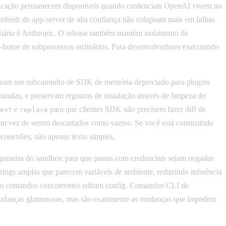
nticação permanecem disponíveis quando credenciais OpenAI vivem no
refresh de app-server de alta confiança não colapsam mais em falhas
imária é Anthropic. O release também mantém isolamento de
er-home de subprocessos ordinários. Para desenvolvedores executando
tauram um subcaminho de SDK de memória depreciado para plugins
radas, e preservam registros de instalação através de limpeza do
e
para que clientes SDK não precisem fazer diff de
ext
replace
a em vez de serem descartados como vazios. Se você está construindo
reconexões, não apenas texto simples.
queadas do sandbox para que pastas com credenciais sejam negadas
strings amplas que parecem variáveis de ambiente, reduzindo inferência
uando comandos concorrentes editam config. Comandos CLI de
o mudanças glamorosas, mas são exatamente as mudanças que impedem