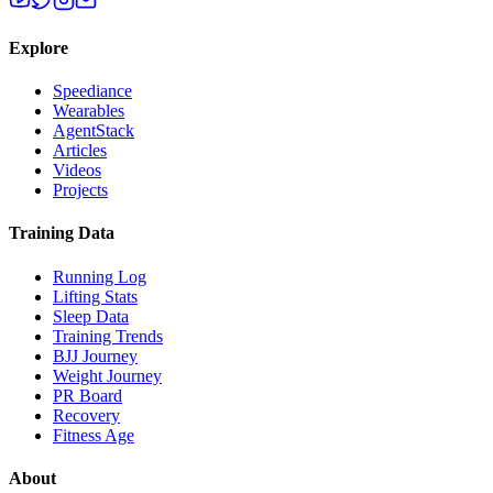
Explore
Speediance
Wearables
AgentStack
Articles
Videos
Projects
Training Data
Running Log
Lifting Stats
Sleep Data
Training Trends
BJJ Journey
Weight Journey
PR Board
Recovery
Fitness Age
About