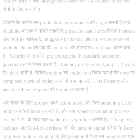
स्टेप पर मॉडल ने क्या आउटपुट दिया - डिबगिंग और पोस्ट-मॉर्टम एनालिसिस
दोनों के लिए उपयोगी।
डिप्लॉयमेंट स्टोरी उन production environments को target करती है जहां
reliability वास्तव में मायने रखती है: persistent state stores जिसमें Postgres
और SQLite शामिल हैं, pluggable backends, और एक server mode जो
multiple clients को एक ही agent run के आसपास coordinate करने देता
है। Security के संदर्भ में, project Apache के standard incubation
governance पर निर्भर करती है। Latency profile underlying LLM calls
से inherit होती है, लेकिन runtime को engineered किया गया है कि retry पर
completed work को replay करने से बचा जा सके, जो tail latency और
per-run inference spend को bounded रखता है।
आगे देखने के लिए: project अपने action model के भीतर streaming LLM
output को कैसे handle करती है, और क्या Apache incubation process
locked APIs के साथ एक stable release produce करती है। Changelog
cadence और Top-Level release की ओर path यह signal करेगी कि Burr
long-term builder adoption के लिए position में है या बस month's का एक