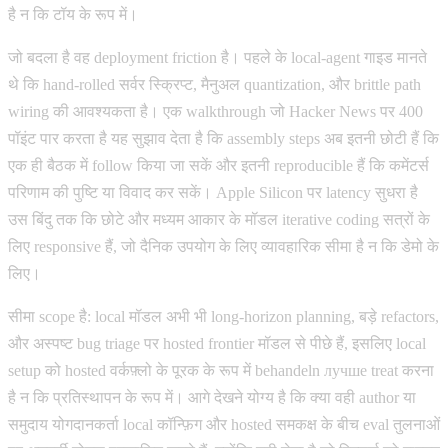
है न कि टॉय के रूप में।
जो बदला है वह deployment friction है। पहले के local-agent गाइड मानते
थे कि hand-rolled सर्वर स्क्रिप्ट, मैनुअल quantization, और brittle path
wiring की आवश्यकता है। एक walkthrough जो Hacker News पर 400
पॉइंट पार करता है यह सुझाव देता है कि assembly steps अब इतनी छोटी हैं कि
एक ही बैठक में follow किया जा सकें और इतनी reproducible हैं कि कमेंटर्स
परिणाम की पुष्टि या विवाद कर सकें। Apple Silicon पर latency सुधरा है
उस बिंदु तक कि छोटे और मध्यम आकार के मॉडल iterative coding सत्रों के
लिए responsive हैं, जो दैनिक उपयोग के लिए व्यावहारिक सीमा है न कि डेमो के
लिए।
सीमा scope है: local मॉडल अभी भी long-horizon planning, बड़े refactors,
और अस्पष्ट bug triage पर hosted frontier मॉडल से पीछे हैं, इसलिए local
setup को hosted वर्कफ़्लो के पूरक के रूप में behandeln лучше treat करना
है न कि प्रतिस्थापन के रूप में। आगे देखने योग्य है कि क्या वही author या
समुदाय योगदानकर्ता local कॉन्फ़िग और hosted समकक्ष के बीच eval तुलनाओं