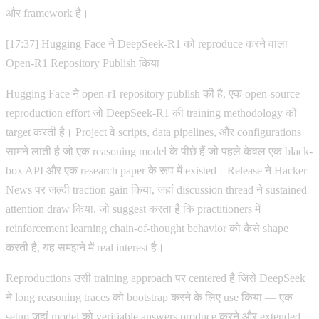
और framework है।
[17:37] Hugging Face ने DeepSeek-R1 को reproduce करने वाला
Open-R1 Repository Publish किया
Hugging Face ने open-r1 repository publish की है, एक open-source
reproduction effort जो DeepSeek-R1 की training methodology को
target करती है। Project वे scripts, data pipelines, और configurations
सामने लाती है जो एक reasoning model के पीछे हैं जो पहले केवल एक black-
box API और एक research paper के रूप में existed। Release ने Hacker
News पर जल्दी traction gain किया, जहां discussion thread ने sustained
attention draw किया, जो suggest करता है कि practitioners में
reinforcement learning chain-of-thought behavior को कैसे shape
करती है, यह समझने में real interest है।
Reproductions उसी training approach पर centered है जिसे DeepSeek
ने long reasoning traces को bootstrap करने के लिए use किया — एक
setup जहां model को verifiable answers produce करने और extended