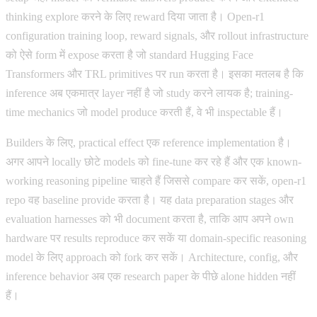
thinking explore करने के लिए reward दिया जाता है। Open-r1
configuration training loop, reward signals, और rollout infrastructure
को ऐसे form में expose करता है जो standard Hugging Face
Transformers और TRL primitives पर run करता है। इसका मतलब है कि
inference अब एकमात्र layer नहीं है जो study करने लायक है; training-
time mechanics जो model produce करती हैं, वे भी inspectable हैं।
Builders के लिए, practical effect एक reference implementation है।
अगर आपने locally छोटे models को fine-tune कर रहे हैं और एक known-
working reasoning pipeline चाहते हैं जिससे compare कर सकें, open-r1
repo वह baseline provide करता है। यह data preparation stages और
evaluation harnesses को भी document करता है, ताकि आप अपने own
hardware पर results reproduce कर सकें या domain-specific reasoning
model के लिए approach को fork कर सकें। Architecture, config, और
inference behavior अब एक research paper के पीछे alone hidden नहीं
हैं।