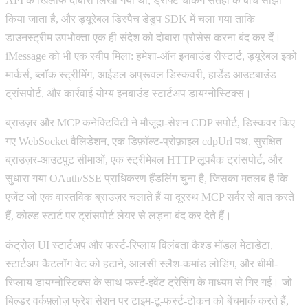
API के खिलाफ दोबारा लिखा गया था, ड्राफ्ट चंकिंग सतहों के बीच साझा
किया जाता है, और ड्यूरेबल डिस्पैच डेडुप SDK में चला गया ताकि
डाउनस्ट्रीम उपभोक्ता एक ही संदेश को दोबारा प्रोसेस करना बंद कर दें।
iMessage को भी एक स्वीप मिला: हमेशा-ऑन इनबाउंड रीस्टार्ट, ड्यूरेबल इको
मार्कर्स, ब्लॉक स्ट्रीमिंग, आईडल अप्रूवल डिस्कवरी, हार्डेड आउटबाउंड
ट्रांसपोर्ट, और कार्रवाई योग्य इनबाउंड स्टार्टअप डायग्नोस्टिक्स।
ब्राउज़र और MCP कनेक्टिविटी ने मौजूदा-सेशन CDP सपोर्ट, डिस्कवर किए
गए WebSocket वैलिडेशन, एक डिफ़ॉल्ट-प्रोफ़ाइल cdpUrl पथ, सुरक्षित
ब्राउज़र-आउटपुट सीमाओं, एक स्ट्रीमेबल HTTP लूपबैक ट्रांसपोर्ट, और
सुधारा गया OAuth/SSE प्राधिकरण हैंडलिंग चुना है, जिसका मतलब है कि
एजेंट जो एक वास्तविक ब्राउज़र चलाते हैं या दूरस्थ MCP सर्वर से बात करते
हैं, कोल्ड स्टार्ट पर ट्रांसपोर्ट लेयर से लड़ना बंद कर देते हैं।
कंट्रोल UI स्टार्टअप और फर्स्ट-रिप्लाय विलंबता कैश्ड मॉडल मेटाडेटा,
स्टार्टअप कैटलॉग वेट को हटाने, आलसी स्लैश-कमांड लोडिंग, और धीमी-
रिप्लाय डायग्नोस्टिक्स के साथ फर्स्ट-इवेंट ट्रेसिंग के माध्यम से गिर गई। जो
बिल्डर वर्कफ़्लोज़ फ्रेश सेशन पर टाइम-टू-फर्स्ट-टोकन को बेंचमार्क करते हैं,