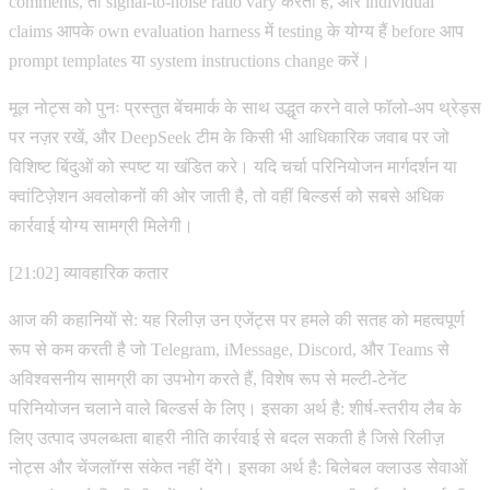
comments, तो signal-to-noise ratio vary करती है, और individual
claims आपके own evaluation harness में testing के योग्य हैं before आप
prompt templates या system instructions change करें।
मूल नोट्स को पुनः प्रस्तुत बेंचमार्क के साथ उद्धृत करने वाले फॉलो-अप थ्रेड्स
पर नज़र रखें, और DeepSeek टीम के किसी भी आधिकारिक जवाब पर जो
विशिष्ट बिंदुओं को स्पष्ट या खंडित करे। यदि चर्चा परिनियोजन मार्गदर्शन या
क्वांटिज़ेशन अवलोकनों की ओर जाती है, तो वहीं बिल्डर्स को सबसे अधिक
कार्रवाई योग्य सामग्री मिलेगी।
[21:02] व्यावहारिक कतार
आज की कहानियों से: यह रिलीज़ उन एजेंट्स पर हमले की सतह को महत्वपूर्ण
रूप से कम करती है जो Telegram, iMessage, Discord, और Teams से
अविश्वसनीय सामग्री का उपभोग करते हैं, विशेष रूप से मल्टी-टेनेंट
परिनियोजन चलाने वाले बिल्डर्स के लिए। इसका अर्थ है: शीर्ष-स्तरीय लैब के
लिए उत्पाद उपलब्धता बाहरी नीति कार्रवाई से बदल सकती है जिसे रिलीज़
नोट्स और चेंजलॉग्स संकेत नहीं देंगे। इसका अर्थ है: बिलेबल क्लाउड सेवाओं