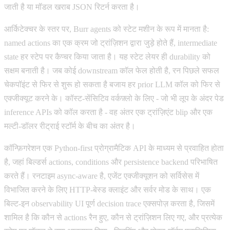
जाती है या मॉडल खराब JSON रिटर्न करता है।
आर्किटेक्चर के स्तर पर, Burr agents को स्टेट मशीन के रूप में मानता है:
named actions का एक क्रम जो ट्रांज़िशन द्वारा जुड़े होते हैं, intermediate
state हर स्टेप पर कैप्चर किया जाता है। यह स्टेट लेयर ही durability को
सक्षम बनाती है। जब कोई downstream कॉल फेल होती है, रन पिछले सफल
चेकपॉइंट से फिर से शुरू हो सकता है बजाय हर prior LLM कॉल को फिर से
एक्जीक्यूट करने के। कॉस्ट-सेंसिटिव वर्कफ़्लो के लिए - जो भी लूप के अंदर पेड
inference APIs को कॉल करता है - वह अंतर एक ट्रांज़िएंट blip और एक
मल्टी-डॉलर रीट्राई स्टॉर्म के बीच का अंतर है।
कॉन्फ़िगरेशन एक Python-first प्रोग्रामैटिक API के माध्यम से प्रवाहित होता
है, जहां बिल्डर्स actions, conditions और persistence backend परिभाषित
करते हैं। रनटाइम async-aware है, एजेंट एक्जीक्यूशन को सर्विसेस में
विभाजित करने के लिए HTTP-बेस्ड क्लाइंट और सर्वर मोड के साथ। एक
बिल्ट-इन observability UI पूर्ण decision trace एक्सपोज़ करता है, जिसमें
शामिल है कि कौन से actions रैन हुए, कौन से ट्रांज़िशन लिए गए, और प्रत्येक