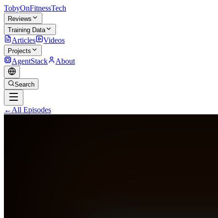
TobyOnFitnessTech
Reviews
Training Data
Articles
Videos
Projects
AgentStack
About
Search
←
All Episodes