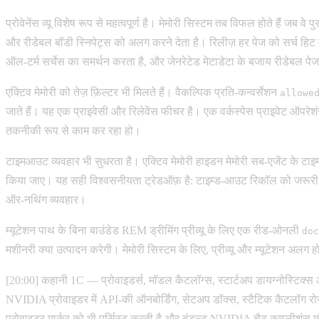
प्रोवेनेंस व्यू विशेष रूप से महत्वपूर्ण है। मेमोरी सिस्टम तब विफल होते हैं जब 
और रीडेबल बॉडी स्निपेट्स को अलग करने देता है। रिलीज़ हर पेज को सर्च हिट में
ऑल-टर्म सर्चेस का समर्थन करता है, और जेनरेटेड मेटाडेटा के बजाय रीडेबल पेज
एक्टिव मेमोरी को तेज़ फ़िल्टर भी मिलते हैं। वैकल्पिक प्रति-कन्वर्सेशन
allowe
जाते हैं। यह एक प्राइवेसी और रिलेवेंस फीचर है। एक वर्कस्पेस प्राइवेट ऑपरेश
तकनीकी रूप से काम कर रहा हो।
टाइमआउट व्यवहार भी सुधरता है। एक्टिव मेमोरी हाइडन मेमोरी सब-एजेंट के टाइम 
किया जाए। यह सही विश्वसनीयता ट्रेडऑफ़ है: टाइम्ड-आउट रिकॉल को जरूरी नह
ऑर-नथिंग व्यवहार।
म्यूटेशन पाथ के बिना बाउंडेड REM ड्रीमिंग प्रीव्यू के लिए एक रीड-ओनली
doc
मशीनरी क्या उत्पादन करेगी। मेमोरी सिस्टम के लिए, प्रीव्यू और म्यूटेशन अलग
[20:00] कहानी 1C — प्रोवाइडर्स, मॉडल कैटलॉग्स, स्टार्टअप डायग्नोस्टिक्स
NVIDIA प्रोवाइडर में API-की ऑनबोर्डिंग, सेटअप डॉक्स, स्टैटिक कैटलॉग र
प्रोवाइडर मार्कर को भी पर्सिस्ट करती है और बंडल्ड NVIDIA चैट कम्प्लीशंस म