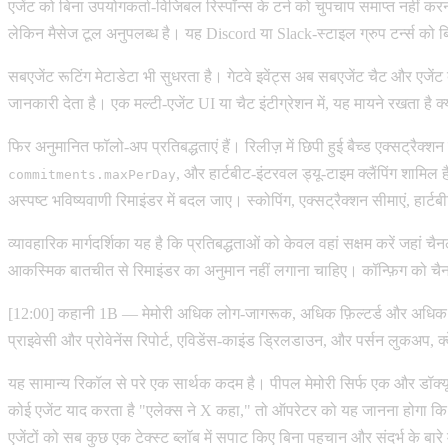
एजेंट को बिना उपयोगकर्ता-विजिबल रिस्पॉन्स के टर्न को चुपचाप समाप्त नहीं 
लेकिन मैसेज टूल अनुपलब्ध है। यह Discord या Slack-स्टाइल ग्रुप टर्न्स को बि
सबएजेंट रूटिंग मेटाडेटा भी सुधरता है। गेटवे इवेंट्स अब सबएजेंट चैट और एजें
जानकारी देता है। एक मल्टी-एजेंट UI या चैट इंटीग्रेशन में, यह मायने रखता है क्यो
फिर अनुमानित फॉलो-अप प्रतिबद्धताएं हैं। रिलीज़ में छिपी हुई बैच्ड एक्सट्रैक्
, और हार्टबीट-इंटरवल ड्यू-टाइम क्लैंपिंग शामि
commitments.maxPerDay
अस्पष्ट भविष्यवाणी रिमाइंडर में बदल जाए। स्कोपिंग, एक्सट्रैक्शन सीमाएं, हार्
व्यावहारिक मार्गदर्शिका यह है कि प्रतिबद्धताओं को केवल वहां सक्षम करें जहा
आकस्मिक बातचीत से रिमाइंडर का अनुमान नहीं लगाना चाहिए। कॉन्फ़िग को चैन
[12:00] कहानी 1B — मेमोरी अधिक लोग-जागरूक, अधिक फ़िल्टर्ड और अधिक इंस्पे
प्राइवेसी और प्रोवेनेंस रिपोर्ट, एविडेंस-काइंड ड्रिलडाउन, और पर्सन लुकअप, क्व
यह सामान्य रिकॉल से परे एक सार्थक कदम है। पीपल मेमोरी सिर्फ एक और डॉक्यूमें
कोई एजेंट याद करता है "एलेक्स ने X कहा," तो ऑपरेटर को यह जानना होगा कि 
एजेंटों को सब कुछ एक टेक्स्ट ब्लॉब में सपाट किए बिना पहचान और संदर्भ के बारे 