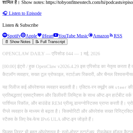
शामिल है। Show notes: https://tobyonfitnesstech.com/hi/podcasts/epis
🎧
Listen to Episode
Listen & Subscribe
Spotify
Apple
iHeart
YouTube Music
Amazon
RSS
📄 Show Notes
📝 Full Transcript
OPENCLAW DAILY — एपिसोड 044 — 1 मई, 2026
[00:00] इंट्रो / हुक OpenClaw v2026.4.29 इस एपिसोड का नेतृत्व करता है क्यो
कैटलॉग व्यवहार, सख्त टूल प्रोफाइल, स्टार्टअप रिकवरी, और चैनल विश्वसनी
यह रिलीज कई ऑपरेशनल व्यवहार बदलती है। एक्टिव-रन क्यूईंग अब
की 
steer
प्रतिबद्धताएं एक्सट्रैक्शन और डिलीवरी लिमिट्स के साथ ऑप्ट-इन हार्टबीट वर्क बन 
पार्शियल रिकॉल, और बाउंडेड REM प्रीव्यू डायग्नोस्टिक्स प्राप्त करती है।
रीप्ले व्यवहार के माध्यम से बढ़ता है। सिक्योरिटी और ऑपरेशंस सख्त रिस्ट्रिक
स्टैक्स के लिए वेब-फेच IPv6 ULA ऑप्ट-इन जोड़ते हैं।
फिक्स लिस्ट भी बहुत ऑपरेशनल है: स्लो-होस्ट स्टार्टअप, रीयूज़ेबल मॉडल कैटलॉ