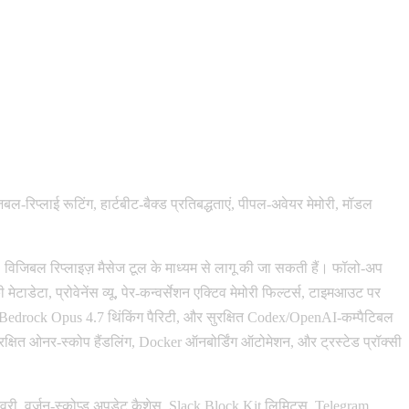
-रिप्लाई रूटिंग, हार्टबीट-बैक्ड प्रतिबद्धताएं, पीपल-अवेयर मेमोरी, मॉडल
। विजिबल रिप्लाइज़ मैसेज टूल के माध्यम से लागू की जा सकती हैं। फॉलो-अप
ेटाडेटा, प्रोवेनेंस व्यू, पेर-कन्वर्सेशन एक्टिव मेमोरी फिल्टर्स, टाइमआउट पर
स, Bedrock Opus 4.7 थिंकिंग पैरिटी, और सुरक्षित Codex/OpenAI-कम्पैटिबल
ुरक्षित ओनर-स्कोप हैंडलिंग, Docker ऑनबोर्डिंग ऑटोमेशन, और ट्रस्टेड प्रॉक्सी
 रिकवरी, वर्जन-स्कोप्ड अपडेट कैशेस, Slack Block Kit लिमिट्स, Telegram