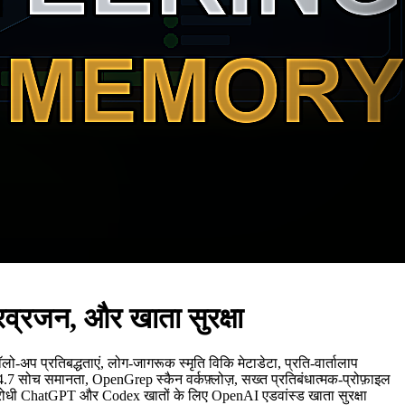
व्रजन, और खाता सुरक्षा
ो-अप प्रतिबद्धताएं, लोग-जागरूक स्मृति विकि मेटाडेटा, प्रति-वार्तालाप
 सोच समानता, OpenGrep स्कैन वर्कफ़्लोज़, सख्त प्रतिबंधात्मक-प्रोफ़ाइल
प्रतिरोधी ChatGPT और Codex खातों के लिए OpenAI एडवांस्ड खाता सुरक्षा