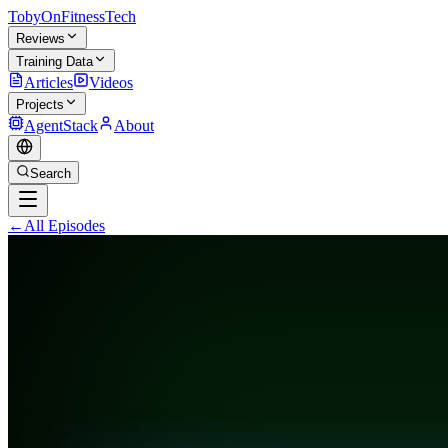
TobyOnFitnessTech
Reviews
Training Data
Articles
Videos
Projects
AgentStack
About
Search
←
All Episodes