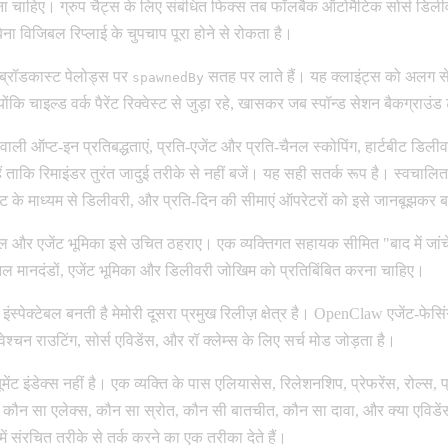
करना चाहिए। ग्रुप चैट्स के लिए संबंधित फिक्स तब फॉलबैक ऑटोमैटिक सोर्स डिलीव
ना विजिबल रिप्लाई के चुपचाप पूरा होने से रोकता है।
ट ब्रॉडकास्ट पेलोड्स पर
सतह पर लाते हैं। यह क्लाइंट्स को अलग से
spawnedBy
ंकि चाइल्ड वर्क पैरेंट रिक्वेस्ट से जुड़ा रहे, खासकर जब स्पॉन्ड सेशन बैकग्राउंड ट
शन वाली ऑप्ट-इन प्रतिबद्धताएं, प्रति-एजेंट और प्रति-चैनल स्कोपिंग, हार्टबीट डिल
ल हैं ताकि रिमाइंडर तुरंत जादुई तरीके से नहीं बजें। यह सही सतर्क रूप है। स्
टबीट के माध्यम से डिलीवरी, और प्रति-दिन की सीमाएं ऑपरेटरों को इसे जानबूझकर बन
ं चैनल और एजेंट भूमिका इसे उचित ठहराए। एक व्यक्तिगत सहायक सीमित "बाद में जा
ल मानदंडों, एजेंट भूमिका और डिलीवरी जोखिम को प्रतिबिंबित करना चाहिए।
क्टेबल बनती है मेमोरी दूसरा प्रमुख रिलीज़ क्षेत्र है। OpenClaw एजेंट-फेसिं
ेश्चन राउटिंग, सोर्स एविडेंस, और रॉ क्लेम्स के लिए सर्च मोड जोड़ता है।
ट इंडेक्स नहीं है। एक व्यक्ति के पास एलियासेस, रिलेशनशिप, प्रेफरेंस, रोल्स, प्
कौन सा एलेक्स, कौन सा स्रोत, कौन सी बातचीत, कौन सा दावा, और क्या एविडेंस 
में संरचित तरीके से तर्क करने का एक तरीका देते हैं।