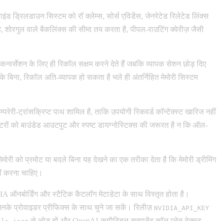
काइंड ड्रिलडाउन सिस्टम को रॉ क्लेम्स, सोर्स एविडेंस, जेनरेटेड रिलेटेड लिंक्स
ै, शोरगुल वाले बैकलिंक्स की सीमा तय करता है, पीपल-राउटिंग क्वेरीज़ जैसी
न्वर्सेशन के लिए ही रिकॉल सक्षम करने देते हैं जबकि व्यापक सेशन छोड़ दिए
 के बिना, रिकॉल अति-व्यापक हो सकता है भले ही अंतर्निहित मेमोरी सिस्टम
रेरी-ट्रांसक्रिप्ट पाथ शामिल है, ताकि उपयोगी रिकवर्ड कॉन्टेक्स्ट खारिज नहीं
टरों को बाउंडेड आउटपुट और स्पष्ट डायग्नोस्टिक्स की जरूरत है न कि ऑल-
मोरी को प्रमोट या बदले बिना यह देखने का एक तरीका देता है कि मेमोरी ड्रीमिंग
हीं करना चाहिए।
A ऑनबोर्डिंग और स्टैटिक कैटलॉग मेटाडेटा के साथ विस्तृत होता है।
के प्रोवाइडर प्रीफिक्स के साथ चुने जा सकें। रिलीज़
NVIDIA_API_KEY
से लोड हों और OpenAI-कम्पैटिबल सबएजेंट कॉल प्लेन टेक्स्ट