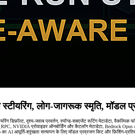
ीयरिंग, लोग-जागरूक स्मृति, मॉडल प्र
डिफ़ॉल्ट, दृश्य-जवाब प्रवर्तन, स्पॉन्ड-सबएजेंट रूटिंग मेटाडेटा, वैकल्पिक फॉल
ू RPC, NVIDIA प्रोवाइडर ऑनबोर्डिंग और कैटलॉग मेटाडेटा, Bedrock Opus 4.7
 Cisco का AI आपूर्ति-श्रृंखला सत्यापन के लिए मॉडल प्रव्रजन किट और फ़िशिंग-