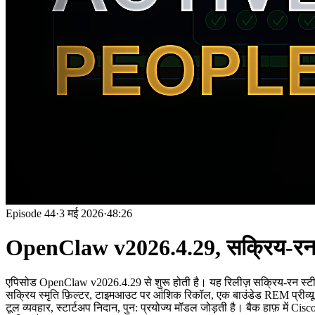
Episode
44
·
3 मई 2026
·
48:26
OpenClaw v2026.4.29, सक्रिय-रन स्ट
एपिसोड OpenClaw v2026.4.29 से शुरू होती है। यह रिलीज़ सक्रिय-रन स्टीयरिंग 
सक्रिय स्मृति फ़िल्टर, टाइमआउट पर आंशिक रिकॉल, एक बाउंडेड REM प्रीव्य
टूल व्यवहार, स्टार्टअप निदान, पुन: प्रयोज्य मॉडल जोड़ती है। बैक हाफ़ में