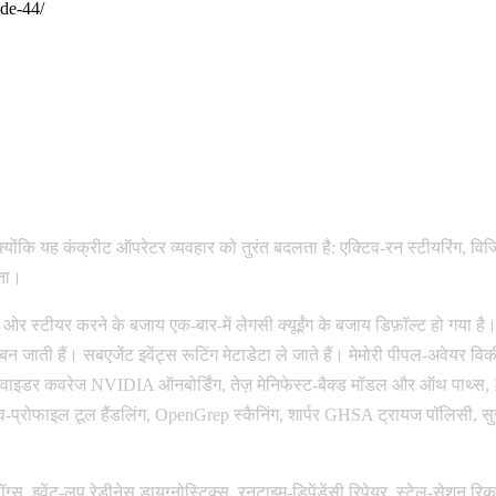
ode-44/
ंकि यह कंक्रीट ऑपरेटर व्यवहार को तुरंत बदलता है: एक्टिव-रन स्टीयरिंग, विजिबल
यता।
ओर स्टीयर करने के बजाय एक-बार-में लेगसी क्यूईंग के बजाय डिफ़ॉल्ट हो गया है
जाती हैं। सबएजेंट इवेंट्स रूटिंग मेटाडेटा ले जाते हैं। मेमोरी पीपल-अवेयर विकी म
 प्रोवाइडर कवरेज NVIDIA ऑनबोर्डिंग, तेज़ मेनिफेस्ट-बैक्ड मॉडल और ऑथ पाथ्
्टिव-प्रोफाइल टूल हैंडलिंग, OpenGrep स्कैनिंग, शार्पर GHSA ट्रायज पॉलिसी, स
ग्स, इवेंट-लूप रेडीनेस डायग्नोस्टिक्स, रनटाइम-डिपेंडेंसी रिपेयर, स्टेल-सेशन