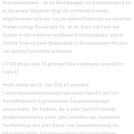
Reproduzierbarkeit – da die Modellausgabe nicht deterministisch ist,
ist das genaue Shepherd's Dog, das veröffentlicht wurde,
möglicherweise nicht das, was ein anderer Entwickler aus denselben
Prompts erzeugt. Beobachten Sie, ob der Autor von Fable den
Harness in eine wiederverwendbarere Form formalisiert, und ob
ähnliche Ende-zu-Ende-Spielprojekte in den kommenden Wochen
von anderen Entwicklern auftauchen.
[17:08] Preply ships AI-generated lesson summaries powered by
OpenAI
Preply startete am 12. Juni 2026 KI-generierte
Unterrichtszusammenfassungen und nutzte OpenAI, um Live-
Nachhilfestunden in personalisierte Zusammenfassungen
umzuwandeln. Die Funktion, die in einer OpenAI-Fallstudie
detailliert beschrieben wurde, gibt Lernenden eine strukturierte
Nachbereitung nach jeder Klasse: eine Zusammenfassung des
behandelten Stoffs, Vokabelverstärkung und vorgeschlagene