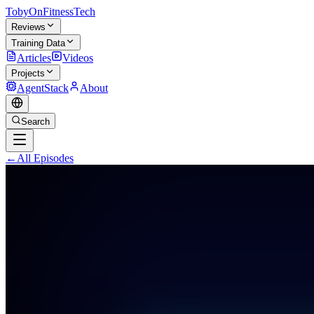
TobyOnFitnessTech
Reviews
Training Data
Articles
Videos
Projects
AgentStack
About
Search
←
All Episodes