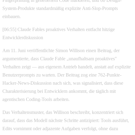
Fingerprinting in generiertem Code markieren, und ob Design-
System-Produkte standardmäßig explizite Anti-Slop-Prompts
einbauen.
[06:55] Claude Fables proaktives Verhalten entfacht hitzige
Entwicklerdiskussion
Am 11. Juni veröffentlichte Simon Willison einen Beitrag, der
argumentierte, dass Claude Fable „unaufhaltsam proaktives"
Verhalten zeigt — aus eigenem Antrieb handelt, anstatt auf explizite
Benutzerprompts zu warten. Der Beitrag zog eine 762-Punkte-
Hacker-News-Diskussion nach sich, was signalisiert, dass diese
Charakterisierung bei Entwicklern ankommt, die täglich mit
agentischen Coding-Tools arbeiten.
Das Verhaltensmuster, das Willison beschreibt, konzentriert sich
darauf, dass das Modell nächste Schritte antizipiert: Tools ausführt,
Edits vornimmt oder adjazente Aufgaben verfolgt, ohne dazu