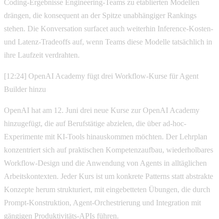
Coding-Ergebnisse Engineering-Teams zu etablierten Modellen
drängen, die konsequent an der Spitze unabhängiger Rankings
stehen. Die Konversation surfacet auch weiterhin Inference-Kosten-
und Latenz-Tradeoffs auf, wenn Teams diese Modelle tatsächlich in
ihre Laufzeit verdrahten.
[12:24] OpenAI Academy fügt drei Workflow-Kurse für Agent
Builder hinzu
OpenAI hat am 12. Juni drei neue Kurse zur OpenAI Academy
hinzugefügt, die auf Berufstätige abzielen, die über ad-hoc-
Experimente mit KI-Tools hinauskommen möchten. Der Lehrplan
konzentriert sich auf praktischen Kompetenzaufbau, wiederholbares
Workflow-Design und die Anwendung von Agents in alltäglichen
Arbeitskontexten. Jeder Kurs ist um konkrete Patterns statt abstrakte
Konzepte herum strukturiert, mit eingebetteten Übungen, die durch
Prompt-Konstruktion, Agent-Orchestrierung und Integration mit
gängigen Produktivitäts-APIs führen.