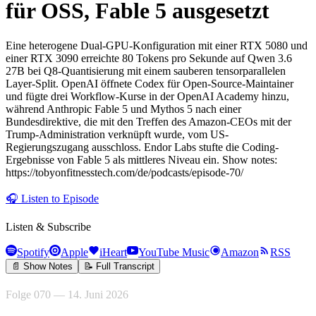
für OSS, Fable 5 ausgesetzt
Eine heterogene Dual-GPU-Konfiguration mit einer RTX 5080 und
einer RTX 3090 erreichte 80 Tokens pro Sekunde auf Qwen 3.6
27B bei Q8-Quantisierung mit einem sauberen tensorparallelen
Layer-Split. OpenAI öffnete Codex für Open-Source-Maintainer
und fügte drei Workflow-Kurse in der OpenAI Academy hinzu,
während Anthropic Fable 5 und Mythos 5 nach einer
Bundesdirektive, die mit den Treffen des Amazon-CEOs mit der
Trump-Administration verknüpft wurde, vom US-
Regierungszugang ausschloss. Endor Labs stufte die Coding-
Ergebnisse von Fable 5 als mittleres Niveau ein. Show notes:
https://tobyonfitnesstech.com/de/podcasts/episode-70/
🎧
Listen to Episode
Listen & Subscribe
Spotify
Apple
iHeart
YouTube Music
Amazon
RSS
📄 Show Notes
📝 Full Transcript
Folge 070 — 14. Juni 2026