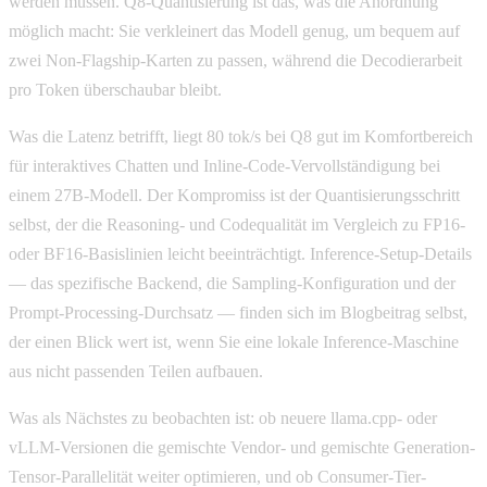
werden müssen. Q8-Quantisierung ist das, was die Anordnung
möglich macht: Sie verkleinert das Modell genug, um bequem auf
zwei Non-Flagship-Karten zu passen, während die Decodierarbeit
pro Token überschaubar bleibt.
Was die Latenz betrifft, liegt 80 tok/s bei Q8 gut im Komfortbereich
für interaktives Chatten und Inline-Code-Vervollständigung bei
einem 27B-Modell. Der Kompromiss ist der Quantisierungsschritt
selbst, der die Reasoning- und Codequalität im Vergleich zu FP16-
oder BF16-Basislinien leicht beeinträchtigt. Inference-Setup-Details
— das spezifische Backend, die Sampling-Konfiguration und der
Prompt-Processing-Durchsatz — finden sich im Blogbeitrag selbst,
der einen Blick wert ist, wenn Sie eine lokale Inference-Maschine
aus nicht passenden Teilen aufbauen.
Was als Nächstes zu beobachten ist: ob neuere llama.cpp- oder
vLLM-Versionen die gemischte Vendor- und gemischte Generation-
Tensor-Parallelität weiter optimieren, und ob Consumer-Tier-