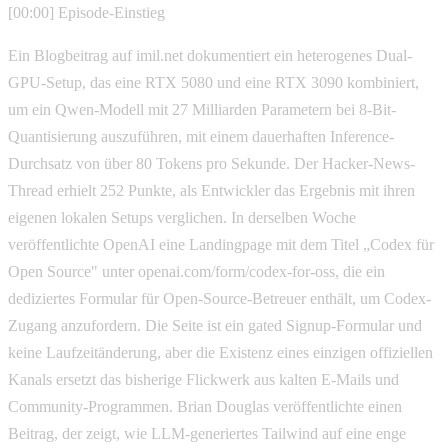
[00:00] Episode-Einstieg
Ein Blogbeitrag auf imil.net dokumentiert ein heterogenes Dual-
GPU-Setup, das eine RTX 5080 und eine RTX 3090 kombiniert,
um ein Qwen-Modell mit 27 Milliarden Parametern bei 8-Bit-
Quantisierung auszuführen, mit einem dauerhaften Inference-
Durchsatz von über 80 Tokens pro Sekunde. Der Hacker-News-
Thread erhielt 252 Punkte, als Entwickler das Ergebnis mit ihren
eigenen lokalen Setups verglichen. In derselben Woche
veröffentlichte OpenAI eine Landingpage mit dem Titel „Codex für
Open Source" unter openai.com/form/codex-for-oss, die ein
dediziertes Formular für Open-Source-Betreuer enthält, um Codex-
Zugang anzufordern. Die Seite ist ein gated Signup-Formular und
keine Laufzeitänderung, aber die Existenz eines einzigen offiziellen
Kanals ersetzt das bisherige Flickwerk aus kalten E-Mails und
Community-Programmen. Brian Douglas veröffentlichte einen
Beitrag, der zeigt, wie LLM-generiertes Tailwind auf eine enge