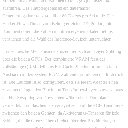
Modell mit 27 Milliarden Parametern bei Q8-Quantisierung
ausführen. Das Hauptergebnis ist ein dauerhafter
Generierungsdurchsatz von über 80 Tokens pro Sekunde. Der
Hacker-News-Thread zum Beitrag erreichte 252 Punkte, mit
Kommentatoren, die Zahlen mit ihren eigenen lokalen Setups
verglichen und die Wahl der Inference-Laufzeit untersuchten.
Der technische Mechanismus konzentriert sich auf Layer-Splitting
über die beiden GPUs. Der kombinierte VRAM fasst das
vollständige Q8-Modell plus KV-Cache-Spielraum, sodass kein
Auslagern in den System-RAM während der Inference erforderlich
ist. Die Laufzeit ist so konfiguriert, dass sie jedem Adapter einen
zusammenhängenden Block von Transformer-Layern zuweist, was
ein Hot-Swapping von Gewichten während des Durchlaufs
vermeidet. Der Flaschenhals verlagert sich auf die PCIe-Bandbreite
zwischen den beiden Geräten, da Aktivierungs-Tensoren für jede
Schicht, die die Grenze überschreitet, über den Bus übertragen