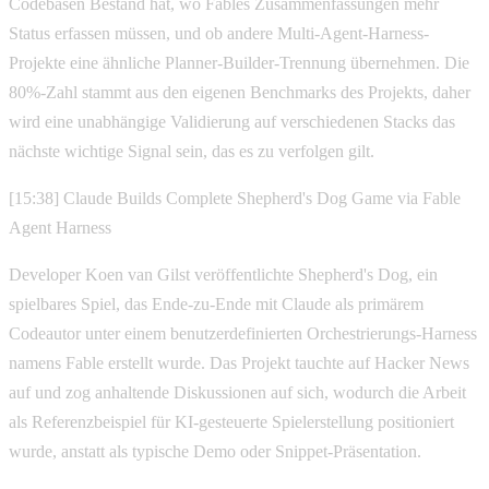
Codebasen Bestand hat, wo Fables Zusammenfassungen mehr
Status erfassen müssen, und ob andere Multi-Agent-Harness-
Projekte eine ähnliche Planner-Builder-Trennung übernehmen. Die
80%-Zahl stammt aus den eigenen Benchmarks des Projekts, daher
wird eine unabhängige Validierung auf verschiedenen Stacks das
nächste wichtige Signal sein, das es zu verfolgen gilt.
[15:38] Claude Builds Complete Shepherd's Dog Game via Fable
Agent Harness
Developer Koen van Gilst veröffentlichte Shepherd's Dog, ein
spielbares Spiel, das Ende-zu-Ende mit Claude als primärem
Codeautor unter einem benutzerdefinierten Orchestrierungs-Harness
namens Fable erstellt wurde. Das Projekt tauchte auf Hacker News
auf und zog anhaltende Diskussionen auf sich, wodurch die Arbeit
als Referenzbeispiel für KI-gesteuerte Spielerstellung positioniert
wurde, anstatt als typische Demo oder Snippet-Präsentation.