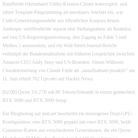
Bandbreite erkennbarer Utility-Klassen-Cluster konvergiert, und
rahmt Template-Fingerprinting als messbares Artefakt ein, wie
Code-Generierungsmodelle aus öffentlichen Korpora lernen.
Anthropic veröffentlichte separat eine Stellungnahme als Reaktion
auf eine US-Regierungsanweisung, den Zugang zu Fable 5 und
Mythos 5 auszusetzen, und ein Wall-Street-Journal-Bericht
verknüpft die Bundesmaßnahme mit früheren Gesprächen zwischen
Amazon-CEO Andy Jassy und US-Beamten. Simon Willisons
Charakterisierung von Claude Fable als „unaufhaltsam proaktiv" am
11. Juni erhielt 762 Upvotes auf Hacker News.
[02:00] Qwen 3.6 27B mit 80 Tokens/Sekunde in einem gemischten
RTX 5080 und RTX 3090 Setup
Ein Blogbeitrag auf imil.net beschreibt ein heterogenes Dual-GPU-
Konfiguration: eine RTX 5080 gepaart mit einer RTX 3090, beide
Consumer-Karten aus verschiedenen Generationen, die ein Qwen-