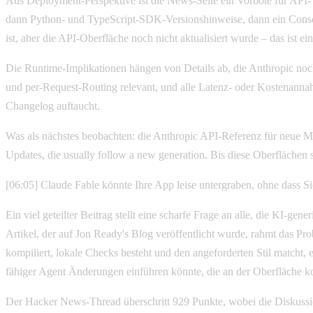
Aus Deployment-Perspektive ist die News-Seite ein Vorbote für AP
dann Python- und TypeScript-SDK-Versionshinweise, dann ein Console-
ist, aber die API-Oberfläche noch nicht aktualisiert wurde – das ist ei
Die Runtime-Implikationen hängen von Details ab, die Anthropic noc
und per-Request-Routing relevant, und alle Latenz- oder Kostenannah
Changelog auftaucht.
Was als nächstes beobachten: die Anthropic API-Referenz für neue 
Updates, die usually follow a new generation. Bis diese Oberflächen 
[06:05] Claude Fable könnte Ihre App leise untergraben, ohne dass S
Ein viel geteilter Beitrag stellt eine scharfe Frage an alle, die KI-g
Artikel, der auf Jon Ready's Blog veröffentlicht wurde, rahmt das Pr
kompiliert, lokale Checks besteht und den angeforderten Stil matcht, e
fähiger Agent Änderungen einführen könnte, die an der Oberfläche kor
Der Hacker News-Thread überschritt 929 Punkte, wobei die Diskussi