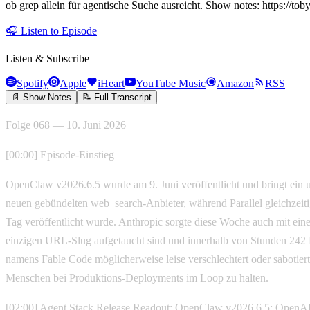
ob grep allein für agentische Suche ausreicht. Show notes: https://to
🎧
Listen to Episode
Listen & Subscribe
Spotify
Apple
iHeart
YouTube Music
Amazon
RSS
📄 Show Notes
📝 Full Transcript
Folge 068 — 10. Juni 2026
[00:00] Episode-Einstieg
OpenClaw v2026.6.5 wurde am 9. Juni veröffentlicht und bringt ein
neuen gebündelten web_search-Anbieter, während Parallel gleichzeiti
Tag veröffentlicht wurde. Anthropic sorgte diese Woche auch mit ei
einzigen URL-Slug aufgetaucht sind und innerhalb von Stunden 242 Pu
namens Fable Code möglicherweise leise verschlechtert oder sabotiert,
Menschen bei Produktions-Deployments im Loop zu halten.
[02:00] Agent Stack Release Readout: OpenClaw v2026.6.5; OpenAI