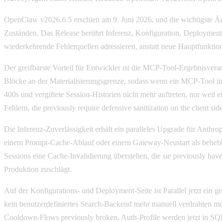
OpenClaw v2026.6.5 erschien am 9. Juni 2026, und die wichtigste Än
Zuständen. Das Release berührt Inferenz, Konfiguration, Deploym
wiederkehrende Fehlerquellen adressieren, anstatt neue Hauptfunktio
Der greifbarste Vorteil für Entwickler ist die MCP-Tool-Ergebnisvera
Blöcke an der Materialisierungsgrenze, sodass wenn ein MCP-Tool inhal
400s und vergiftete Session-Historien nicht mehr auftreten, nur weil 
Fehlern, die previously require defensive sanitization on the client side
Die Inferenz-Zuverlässigkeit erhält ein paralleles Upgrade für Anthro
einem Prompt-Cache-Ablauf oder einem Gateway-Neustart als behebbar
Sessions eine Cache-Invalidierung überstehen, die sie previously have
Produktion zuschlägt.
Auf der Konfigurations- und Deployment-Seite ist Parallel jetzt ei
kein benutzerdefiniertes Search-Backend mehr manuell verdrahten mü
Cooldown-Flows previously broken. Auth-Profile werden jetzt in SQLite