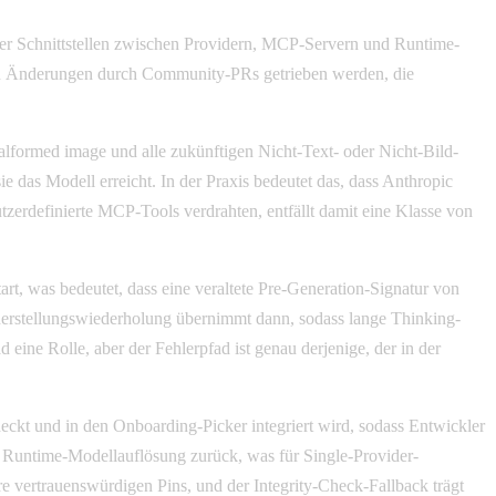
 der Schnittstellen zwischen Providern, MCP-Servern und Runtime-
en Änderungen durch Community-PRs getrieben werden, die
malformed image und alle zukünftigen Nicht-Text- oder Nicht-Bild-
e das Modell erreicht. In der Praxis bedeutet das, dass Anthropic
utzerdefinierte MCP-Tools verdrahten, entfällt damit eine Klasse von
art, was bedeutet, dass eine veraltete Pre-Generation-Signatur von
rherstellungswiederholung übernimmt dann, sodass lange Thinking-
 eine Rolle, aber der Fehlerpfad ist genau derjenige, der in der
kt und in den Onboarding-Picker integriert wird, sodass Entwickler
 Runtime-Modellauflösung zurück, was für Single-Provider-
hre vertrauenswürdigen Pins, und der Integrity-Check-Fallback trägt