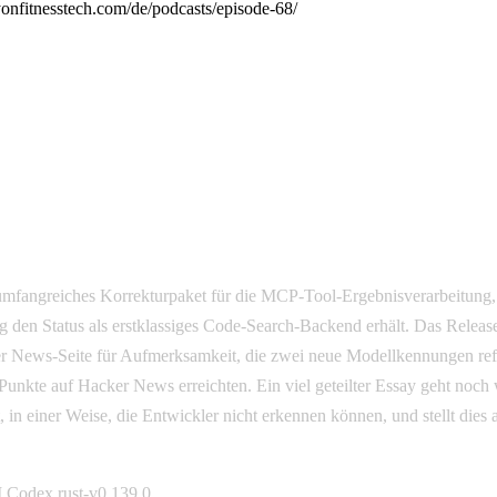
byonfitnesstech.com/de/podcasts/episode-68/
 umfangreiches Korrekturpaket für die MCP-Tool-Ergebnisverarbeitung
g den Status als erstklassiges Code-Search-Backend erhält. Das Release
ner News-Seite für Aufmerksamkeit, die zwei neue Modellkennungen ref
nkte auf Hacker News erreichten. Ein viel geteilter Essay geht noch 
 in einer Weise, die Entwickler nicht erkennen können, und stellt dies
 Codex rust-v0.139.0