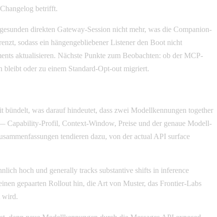
Changelog betrifft.
r gesunden direkten Gateway-Session nicht mehr, was die Companion-
renzt, sodass ein hängengebliebener Listener den Boot nicht
oyments aktualisieren. Nächste Punkte zum Beobachten: ob der MCP-
n bleibt oder zu einem Standard-Opt-out migriert.
it bündelt, was darauf hindeutet, dass zwei Modellkennungen together
st — Capability-Profil, Context-Window, Preise und der genaue Modell-
-Zusammenfassungen tendieren dazu, von der actual API surface
h hoch und generally tracks substantive shifts in inference
inen gepaarten Rollout hin, die Art von Muster, das Frontier-Labs
 wird.