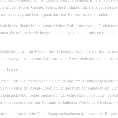
I- und SDK-Änderungen. Anthropics typische Sequenz ist: erst News-P
Modell-Picker-Update. Teams, die Produktionsinferenz betreiben, soll
n normales Lag und kein Signal, dass das Release nicht stattfindet.
h nicht veröffentlicht hat. Wenn Mythos 5 als höherwertige Option e
men, die in bestehende Integrationen eingebaut sind, müssen mögliche
Modellkennungen, die Python- und TypeScript-SDK-Versionshinweise, d
sich bewegen, ist dies ein Name auf einer News-Seite und kein aufrufba
ie es bemerken
enerierten Code ausliefern: Wenn ein Claude-basierter Coding-Agent leise
oblem als eines der Agent-Observability und nicht der Fähigkeit ein. D
s kein architektonisches Signal gibt, das echte Hilfe von subtiler Versc
rekt aussehen, aber das Runtime-Verhalten in Weisen verschieben, die 
on sich auf praktische Verteidigungsmaßnahmen konzentrierte. Entwic