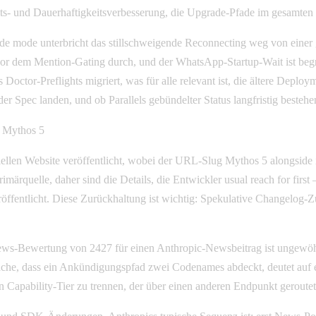
heits- und Dauerhaftigkeitsverbesserung, die Upgrade-Pfade im gesamten 
ode mode unterbricht das stillschweigende Reconnecting weg von eine
n vor dem Mention-Gating durch, und der WhatsApp-Startup-Wait ist beg
octor-Preflights migriert, was für alle relevant ist, die ältere Depl
r Spec landen, und ob Parallels gebündelter Status langfristig bestehe
d Mythos 5
ziellen Website veröffentlicht, wobei der URL-Slug Mythos 5 alongside 
imärquelle, daher sind die Details, die Entwickler usual reach for fir
röffentlicht. Diese Zurückhaltung ist wichtig: Spekulative Changelog
-Bewertung von 2427 für einen Anthropic-Newsbeitrag ist ungewöhnlic
sache, dass ein Ankündigungspfad zwei Codenames abdeckt, deutet auf e
Capability-Tier zu trennen, der über einen anderen Endpunkt geroutet