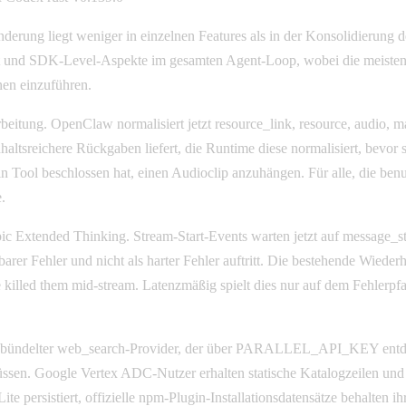
derung liegt weniger in einzelnen Features als in der Konsolidierung
ent und SDK-Level-Aspekte im gesamten Agent-Loop, wobei die meist
nen einzuführen.
rbeitung. OpenClaw normalisiert jetzt resource_link, resource, audio, 
tsreichere Rückgaben liefert, die Runtime diese normalisiert, bevor si
ein Tool beschlossen hat, einen Audioclip anzuhängen. Für alle, die ben
.
pic Extended Thinking. Stream-Start-Events warten jetzt auf message_st
er Fehler und nicht als harter Fehler auftritt. Die bestehende Wiede
 killed them mid-stream. Latenzmäßig spielt dies nur auf dem Fehlerpfad
n gebündelter web_search-Provider, der über PARALLEL_API_KEY entdec
ssen. Google Vertex ADC-Nutzer erhalten statische Katalogzeilen und
 persistiert, offizielle npm-Plugin-Installationsdatensätze behalten i