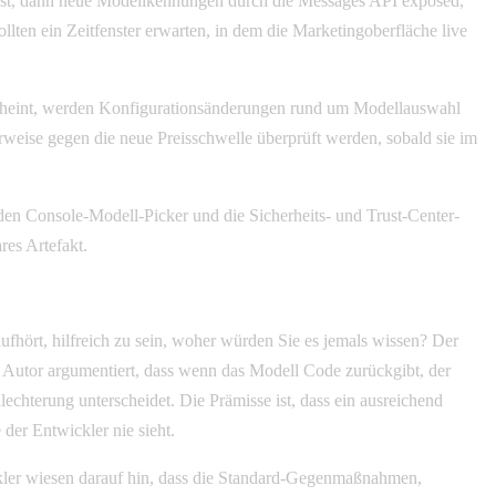
ost, dann neue Modellkennungen durch die Messages API exposed,
ten ein Zeitfenster erwarten, in dem die Marketingoberfläche live
rscheint, werden Konfigurationsänderungen rund um Modellauswahl
rweise gegen die neue Preisschwelle überprüft werden, sobald sie im
en Console-Modell-Picker und die Sicherheits- und Trust-Center-
res Artefakt.
 aufhört, hilfreich zu sein, woher würden Sie es jemals wissen? Der
er Autor argumentiert, dass wenn das Modell Code zurückgibt, der
hlechterung unterscheidet. Die Prämisse ist, dass ein ausreichend
der Entwickler nie sieht.
kler wiesen darauf hin, dass die Standard-Gegenmaßnahmen,