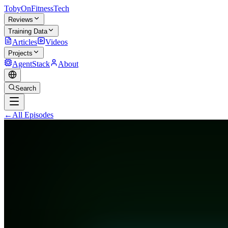
TobyOnFitnessTech
Reviews
Training Data
Articles
Videos
Projects
AgentStack
About
Search
←
All Episodes