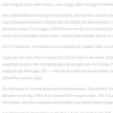
stale integrity nicht mehr weiter – eine ruhige, aber wichtige Sicher
Die verbleibenden Änderungen sind kleiner, aber nützlich. macOS n
App-Fluktuation reduziert. Matrix führt Preflights für Sprachnotize
blockieren kann. Cron Legacy JSON-Stores werden jetzt während des D
Coerce-Pfad erweitert werden muss, wenn weitere getypte Blöcke in de
[03:52] Anthropic veröffentlicht Ankündigung zu Claude Fable 5 un
Anthropic hat einen News-Eintrag für Claude Fable 5 auf seiner offi
eingeführt werden. Die Ankündigungsseite ist right now die einzige Pr
String für die Messages API — noch nicht in den Quellmaterialien ve
abzudriften, once it ships.
Die Resonanz ist für sich genommen bemerkenswert. Eine Hacker News
behavior or pricing, rather than inkrementelle Anpassungen. Die Tat
verwenden, um einen Standard-Inferenzpfad von einem höherwertigen 