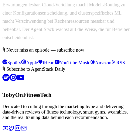
Erwartungen lesbar, Cloud-Verteilung macht Modell-Routing zu
einer Konfigurationsentscheidung, und clusterspezifisches ML
macht Verschwendung bei Rechenressourcen messbar und
behebbar. Der Agent-Stack wächst auf die Weise, die für Betreiber
entscheidend ist.
🎙 Never miss an episode — subscribe now
Spotify
Apple
iHeart
YouTube Music
Amazon
RSS
🎙 Subscribe to AgentStack Daily
TobyOnFitnessTech
Dedicated to cutting through the marketing hype and delivering
data-driven reviews of fitness technology, smart gyms, wearables,
and the real training data behind each recommendation.