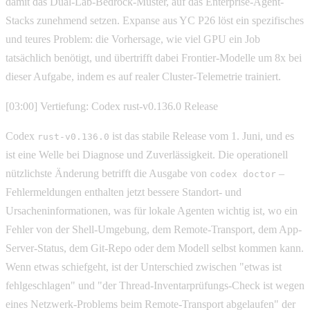
damit das Dual-Lab-Bedrock-Muster, auf das Enterprise-Agent-
Stacks zunehmend setzen. Expanse aus YC P26 löst ein spezifisches
und teures Problem: die Vorhersage, wie viel GPU ein Job
tatsächlich benötigt, und übertrifft dabei Frontier-Modelle um 8x bei
dieser Aufgabe, indem es auf realer Cluster-Telemetrie trainiert.
[03:00] Vertiefung: Codex rust-v0.136.0 Release
Codex
ist das stabile Release vom 1. Juni, und es
rust-v0.136.0
ist eine Welle bei Diagnose und Zuverlässigkeit. Die operationell
nützlichste Änderung betrifft die Ausgabe von
–
codex doctor
Fehlermeldungen enthalten jetzt bessere Standort- und
Ursacheninformationen, was für lokale Agenten wichtig ist, wo ein
Fehler von der Shell-Umgebung, dem Remote-Transport, dem App-
Server-Status, dem Git-Repo oder dem Modell selbst kommen kann.
Wenn etwas schiefgeht, ist der Unterschied zwischen "etwas ist
fehlgeschlagen" und "der Thread-Inventarprüfungs-Check ist wegen
eines Netzwerk-Problems beim Remote-Transport abgelaufen" der