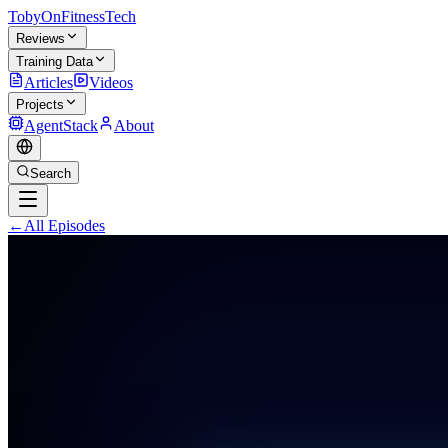
TobyOnFitnessTech
Reviews
Training Data
Articles
Videos
Projects
AgentStack
About
Search
←
All Episodes