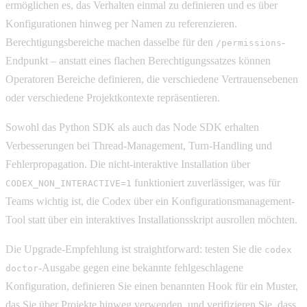
ermöglichen es, das Verhalten einmal zu definieren und es über
Konfigurationen hinweg per Namen zu referenzieren.
Berechtigungsbereiche machen dasselbe für den
-
/permissions
Endpunkt – anstatt eines flachen Berechtigungssatzes können
Operatoren Bereiche definieren, die verschiedene Vertrauensebenen
oder verschiedene Projektkontexte repräsentieren.
Sowohl das Python SDK als auch das Node SDK erhalten
Verbesserungen bei Thread-Management, Turn-Handling und
Fehlerpropagation. Die nicht-interaktive Installation über
funktioniert zuverlässiger, was für
CODEX_NON_INTERACTIVE=1
Teams wichtig ist, die Codex über ein Konfigurationsmanagement-
Tool statt über ein interaktives Installationsskript ausrollen möchten.
Die Upgrade-Empfehlung ist straightforward: testen Sie die
codex
-Ausgabe gegen eine bekannte fehlgeschlagene
doctor
Konfiguration, definieren Sie einen benannten Hook für ein Muster,
das Sie über Projekte hinweg verwenden, und verifizieren Sie, dass