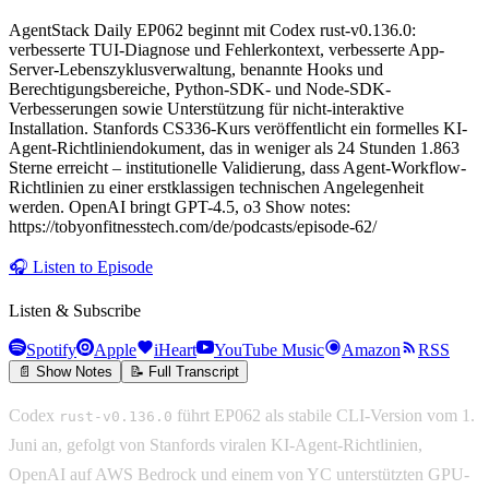
AgentStack Daily EP062 beginnt mit Codex rust-v0.136.0:
verbesserte TUI-Diagnose und Fehlerkontext, verbesserte App-
Server-Lebenszyklusverwaltung, benannte Hooks und
Berechtigungsbereiche, Python-SDK- und Node-SDK-
Verbesserungen sowie Unterstützung für nicht-interaktive
Installation. Stanfords CS336-Kurs veröffentlicht ein formelles KI-
Agent-Richtliniendokument, das in weniger als 24 Stunden 1.863
Sterne erreicht – institutionelle Validierung, dass Agent-Workflow-
Richtlinien zu einer erstklassigen technischen Angelegenheit
werden. OpenAI bringt GPT-4.5, o3 Show notes:
https://tobyonfitnesstech.com/de/podcasts/episode-62/
🎧
Listen to Episode
Listen & Subscribe
Spotify
Apple
iHeart
YouTube Music
Amazon
RSS
📄 Show Notes
📝 Full Transcript
Codex
führt EP062 als stabile CLI-Version vom 1.
rust-v0.136.0
Juni an, gefolgt von Stanfords viralen KI-Agent-Richtlinien,
OpenAI auf AWS Bedrock und einem von YC unterstützten GPU-