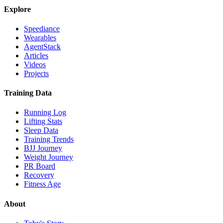
Explore
Speediance
Wearables
AgentStack
Articles
Videos
Projects
Training Data
Running Log
Lifting Stats
Sleep Data
Training Trends
BJJ Journey
Weight Journey
PR Board
Recovery
Fitness Age
About