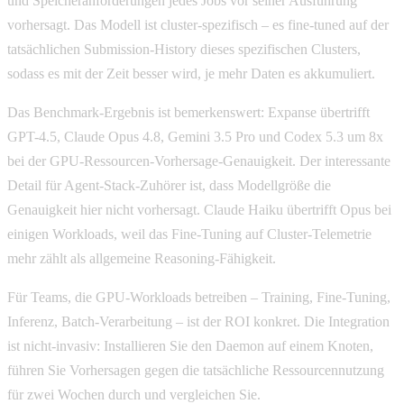
und Speicheranforderungen jedes Jobs vor seiner Ausführung
vorhersagt. Das Modell ist cluster-spezifisch – es fine-tuned auf der
tatsächlichen Submission-History dieses spezifischen Clusters,
sodass es mit der Zeit besser wird, je mehr Daten es akkumuliert.
Das Benchmark-Ergebnis ist bemerkenswert: Expanse übertrifft
GPT-4.5, Claude Opus 4.8, Gemini 3.5 Pro und Codex 5.3 um 8x
bei der GPU-Ressourcen-Vorhersage-Genauigkeit. Der interessante
Detail für Agent-Stack-Zuhörer ist, dass Modellgröße die
Genauigkeit hier nicht vorhersagt. Claude Haiku übertrifft Opus bei
einigen Workloads, weil das Fine-Tuning auf Cluster-Telemetrie
mehr zählt als allgemeine Reasoning-Fähigkeit.
Für Teams, die GPU-Workloads betreiben – Training, Fine-Tuning,
Inferenz, Batch-Verarbeitung – ist der ROI konkret. Die Integration
ist nicht-invasiv: Installieren Sie den Daemon auf einem Knoten,
führen Sie Vorhersagen gegen die tatsächliche Ressourcennutzung
für zwei Wochen durch und vergleichen Sie.