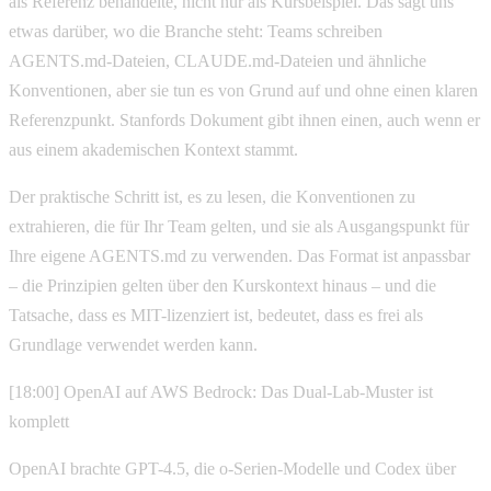
als Referenz behandelte, nicht nur als Kursbeispiel. Das sagt uns
etwas darüber, wo die Branche steht: Teams schreiben
AGENTS.md-Dateien, CLAUDE.md-Dateien und ähnliche
Konventionen, aber sie tun es von Grund auf und ohne einen klaren
Referenzpunkt. Stanfords Dokument gibt ihnen einen, auch wenn er
aus einem akademischen Kontext stammt.
Der praktische Schritt ist, es zu lesen, die Konventionen zu
extrahieren, die für Ihr Team gelten, und sie als Ausgangspunkt für
Ihre eigene AGENTS.md zu verwenden. Das Format ist anpassbar
– die Prinzipien gelten über den Kurskontext hinaus – und die
Tatsache, dass es MIT-lizenziert ist, bedeutet, dass es frei als
Grundlage verwendet werden kann.
[18:00] OpenAI auf AWS Bedrock: Das Dual-Lab-Muster ist
komplett
OpenAI brachte GPT-4.5, die o-Serien-Modelle und Codex über