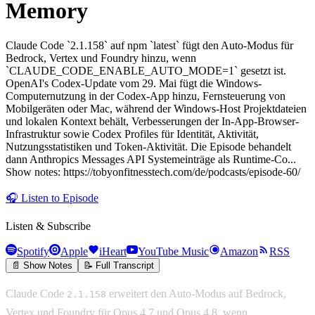
Memory
Claude Code `2.1.158` auf npm `latest` fügt den Auto-Modus für
Bedrock, Vertex und Foundry hinzu, wenn
`CLAUDE_CODE_ENABLE_AUTO_MODE=1` gesetzt ist.
OpenAI's Codex-Update vom 29. Mai fügt die Windows-
Computernutzung in der Codex-App hinzu, Fernsteuerung von
Mobilgeräten oder Mac, während der Windows-Host Projektdateien
und lokalen Kontext behält, Verbesserungen der In-App-Browser-
Infrastruktur sowie Codex Profiles für Identität, Aktivität,
Nutzungsstatistiken und Token-Aktivität. Die Episode behandelt
dann Anthropics Messages API Systemeinträge als Runtime-Co...
Show notes: https://tobyonfitnesstech.com/de/podcasts/episode-60/
🎧
Listen to Episode
Listen & Subscribe
Spotify
Apple
iHeart
YouTube Music
Amazon
RSS
📄 Show Notes
📝 Full Transcript
Claude Code
erweitert den Auto-Modus auf Bedrock,
2.1.158
Vertex und Foundry für Opus 4.7 und Opus 4.8, wenn