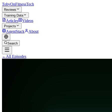
TobyOnFitnessTech
Reviews
Training Data
Articles
Videos
Projects
AgentStack
About
Search
←
All Episodes