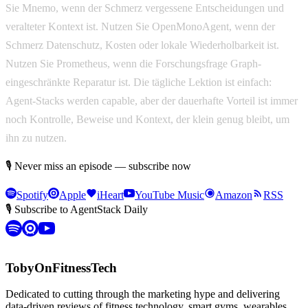
Sie Mnemo, wenn der Schmerz vergessene Entscheidungen und
veralteter Kontext ist. Nutzen Sie OpenMonoAgent, wenn der
Schmerz Datenschutz, Kosten oder lokale Wiederholbarkeit ist.
Nutzen Sie Prometheus, wenn die Forschungsfrage Graph-
eingeschränkte Reparatur ist. Die tägliche Lektion ist einfach:
Agent-Stacks werden capable, aber der dauerhafte Vorteil ist immer
noch Kontrolle, Beweise und Kontext, der klein genug bleibt, um
ihn zu nutzen.
🎙 Never miss an episode — subscribe now
Spotify
Apple
iHeart
YouTube Music
Amazon
RSS
🎙 Subscribe to AgentStack Daily
TobyOnFitnessTech
Dedicated to cutting through the marketing hype and delivering
data-driven reviews of fitness technology, smart gyms, wearables,