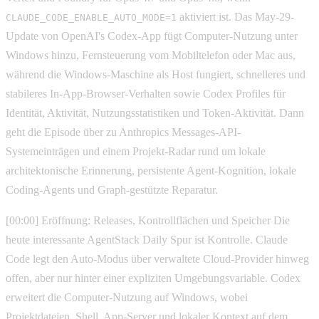
aktiviert ist. Das May-29-
CLAUDE_CODE_ENABLE_AUTO_MODE=1
Update von OpenAI's Codex-App fügt Computer-Nutzung unter
Windows hinzu, Fernsteuerung vom Mobiltelefon oder Mac aus,
während die Windows-Maschine als Host fungiert, schnelleres und
stabileres In-App-Browser-Verhalten sowie Codex Profiles für
Identität, Aktivität, Nutzungsstatistiken und Token-Aktivität. Dann
geht die Episode über zu Anthropics Messages-API-
Systemeinträgen und einem Projekt-Radar rund um lokale
architektonische Erinnerung, persistente Agent-Kognition, lokale
Coding-Agents und Graph-gestützte Reparatur.
[00:00] Eröffnung: Releases, Kontrollflächen und Speicher Die
heute interessante AgentStack Daily Spur ist Kontrolle. Claude
Code legt den Auto-Modus über verwaltete Cloud-Provider hinweg
offen, aber nur hinter einer expliziten Umgebungsvariable. Codex
erweitert die Computer-Nutzung auf Windows, wobei
Projektdateien, Shell, App-Server und lokaler Kontext auf dem