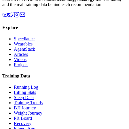
and the real training data behind each recommendation.
Explore
Speediance
Wearables
AgentStack
Articles
Videos
Projects
Training Data
Running Log
Lifting Stats
Sleep Data
Training Trends
BJJ Journey
Weight Journey
PR Board
Recovery
Fitness Age