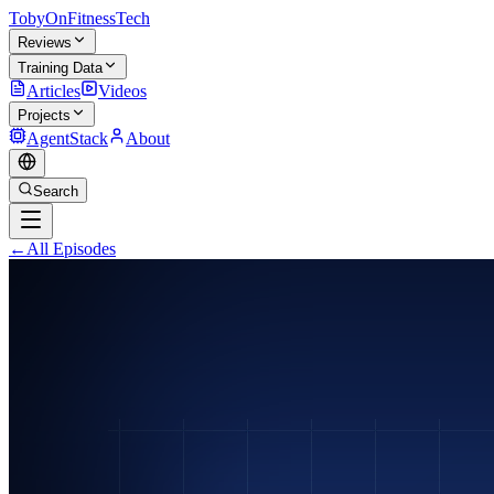
TobyOnFitnessTech
Reviews
Training Data
Articles
Videos
Projects
AgentStack
About
Search
←
All Episodes