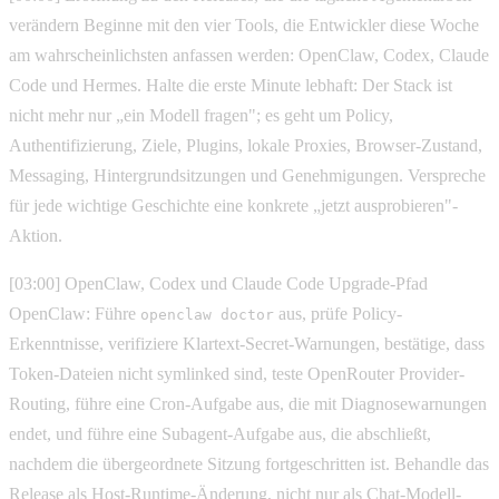
verändern Beginne mit den vier Tools, die Entwickler diese Woche
am wahrscheinlichsten anfassen werden: OpenClaw, Codex, Claude
Code und Hermes. Halte die erste Minute lebhaft: Der Stack ist
nicht mehr nur „ein Modell fragen"; es geht um Policy,
Authentifizierung, Ziele, Plugins, lokale Proxies, Browser-Zustand,
Messaging, Hintergrundsitzungen und Genehmigungen. Verspreche
für jede wichtige Geschichte eine konkrete „jetzt ausprobieren"-
Aktion.
[03:00] OpenClaw, Codex und Claude Code Upgrade-Pfad
OpenClaw: Führe
aus, prüfe Policy-
openclaw doctor
Erkenntnisse, verifiziere Klartext-Secret-Warnungen, bestätige, dass
Token-Dateien nicht symlinked sind, teste OpenRouter Provider-
Routing, führe eine Cron-Aufgabe aus, die mit Diagnosewarnungen
endet, und führe eine Subagent-Aufgabe aus, die abschließt,
nachdem die übergeordnete Sitzung fortgeschritten ist. Behandle das
Release als Host-Runtime-Änderung, nicht nur als Chat-Modell-