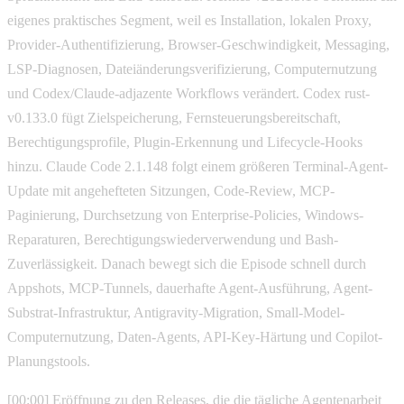
eigenes praktisches Segment, weil es Installation, lokalen Proxy,
Provider-Authentifizierung, Browser-Geschwindigkeit, Messaging,
LSP-Diagnosen, Dateiänderungsverifizierung, Computernutzung
und Codex/Claude-adjazente Workflows verändert. Codex rust-
v0.133.0 fügt Zielspeicherung, Fernsteuerungsbereitschaft,
Berechtigungsprofile, Plugin-Erkennung und Lifecycle-Hooks
hinzu. Claude Code 2.1.148 folgt einem größeren Terminal-Agent-
Update mit angehefteten Sitzungen, Code-Review, MCP-
Paginierung, Durchsetzung von Enterprise-Policies, Windows-
Reparaturen, Berechtigungswiederverwendung und Bash-
Zuverlässigkeit. Danach bewegt sich die Episode schnell durch
Appshots, MCP-Tunnels, dauerhafte Agent-Ausführung, Agent-
Substrat-Infrastruktur, Antigravity-Migration, Small-Model-
Computernutzung, Daten-Agents, API-Key-Härtung und Copilot-
Planungstools.
[00:00] Eröffnung zu den Releases, die die tägliche Agentenarbeit