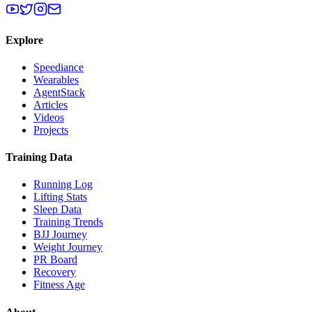
Explore
Speediance
Wearables
AgentStack
Articles
Videos
Projects
Training Data
Running Log
Lifting Stats
Sleep Data
Training Trends
BJJ Journey
Weight Journey
PR Board
Recovery
Fitness Age