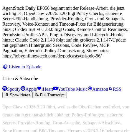
AgentStack Daily EP056 beginnt mit der Release-Arbeit, die jetzt
wichtig ist: OpenClaw v2026.5.20 fügt Policy Checks, sicherere
Secret-File-Handhabung, Provider-Routing, Cron- und Subagent-
Recovery, Voice-Kontext und Timeout-Fixes für Bildgenerierung
hinzu; Codex rust-v0.133.0 fügt Goals, Remote-Control-Readiness,
Permission-Profile-APIs, Plugin-Discovery und Lifecycle-Hooks
hinzu; Claude Code 2.1.148 folgt auf ein größeres 2.1.147-Update
mit gepinnten Hintergrund-Sessions, Code-Review, MCP-
Pagination, Enterprise-Policy-Durchsetzung, Show notes:
https://tobyonfitnesstech.com/de/podcasts/episode-56/
🎧
Listen to Episode
Listen & Subscribe
Spotify
Apple
iHeart
YouTube Music
Amazon
RSS
📄 Show Notes
📝 Full Transcript
OpenClaw v2026.5.20 führt, weil es die Oberflächen verändert, von
denen ein Agent tatsächlich abhängt: Policy-Prüfungen, sicherere
Secrets, Provider-Routing, Cron-Ausgabe, Subagent-Abschluss,
Sprachkontext und Bild-Timeouts. Hermes v2026.5.16 bekommt ein