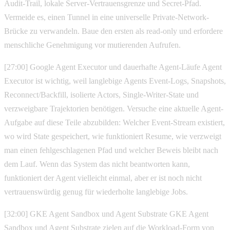
Audit-Trail, lokale Server-Vertrauensgrenze und Secret-Pfad.
Vermeide es, einen Tunnel in eine universelle Private-Network-
Brücke zu verwandeln. Baue den ersten als read-only und erfordere
menschliche Genehmigung vor mutierenden Aufrufen.
[27:00] Google Agent Executor und dauerhafte Agent-Läufe Agent
Executor ist wichtig, weil langlebige Agents Event-Logs, Snapshots,
Reconnect/Backfill, isolierte Actors, Single-Writer-State und
verzweigbare Trajektorien benötigen. Versuche eine aktuelle Agent-
Aufgabe auf diese Teile abzubilden: Welcher Event-Stream existiert,
wo wird State gespeichert, wie funktioniert Resume, wie verzweigt
man einen fehlgeschlagenen Pfad und welcher Beweis bleibt nach
dem Lauf. Wenn das System das nicht beantworten kann,
funktioniert der Agent vielleicht einmal, aber er ist noch nicht
vertrauenswürdig genug für wiederholte langlebige Jobs.
[32:00] GKE Agent Sandbox und Agent Substrate GKE Agent
Sandbox und Agent Substrate zielen auf die Workload-Form von