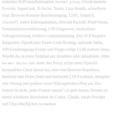
einfachen PyPI-Installationspfad,
, OAuth-basierte
hermes proxy
Provider, SuperGrok, X-Suche, Teams, Lazy-Installs, schnelleren
Start, Browser-Konsole-Beschleunigung, LINE, SimpleX,
, native Klärungsbuttons, Discord-Backfill, Pixel-Vision,
/handoff
Dateimutationsverifizierung, LSP-Diagnosen, einsteckbare
Videogenerierung, breitere Computernutzung, Zed ACP Registry-
Integration, OpenRouter Pareto Code-Routing, optionale Skills,
API-Genehmigungs-Events und Plugin-seitige LLM-Aufrufe hinzu.
Wandle das in einen Testpfad um: Installiere oder aktualisiere, führe
aus, starte den Proxy, richte einen OpenAI-
hermes doctor
kompatiblen Client darauf aus, teste eine Browser-Inspektion,
bearbeite eine kleine Datei und beobachte LSP-Feedback, übergebe
eine Sitzung und probiere einen Klärungsbutton-Pfad aus. Der
Nutzen ist nicht „jedes Feature nutzen"; es geht darum, Hermes zu
einem schärferen Benchmark für Codex, Claude, lokale Provider
und Chat-Oberflächen zu machen.