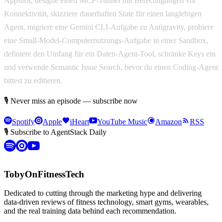
Appshot, designe einen MCP-Tunnel mit Berechtigungen vor
Konnektivität, skizziere dauerhaften State für einen langlebigen
Agent, migriere eine Gemini CLI-Aufgabe zu Antigravity, probiere
eine Small-Model-Computernutzungs-Aufgabe in einer Sandbox,
definiere den Umfang für ein Daten-Agent-Tool, schränke Keys ein
und verwende Semantic Issue Search, bevor du einen Coding-Agent
bittest zu editieren.
🎙 Never miss an episode — subscribe now
Spotify
Apple
iHeart
YouTube Music
Amazon
RSS
🎙 Subscribe to AgentStack Daily
TobyOnFitnessTech
Dedicated to cutting through the marketing hype and delivering
data-driven reviews of fitness technology, smart gyms, wearables,
and the real training data behind each recommendation.