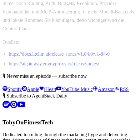
immer noch Routing, Auth, Budgets, Redaktion, Provider-
Kompatibilität und MCP-Autorisierung. Je mehr Modell-Backends
und lokale Runtimes Sie hinzufügen, desto wichtiger wird die
Control Plane.
Quellen:
https://docs.litellm.ai/release_notes/v1.84.0/v1-84-0
https://aigateway.envoyproxy.io/release-notes/
🎙 Never miss an episode — subscribe now
Spotify
Apple
iHeart
YouTube Music
Amazon
RSS
🎙 Subscribe to AgentStack Daily
TobyOnFitnessTech
Dedicated to cutting through the marketing hype and delivering