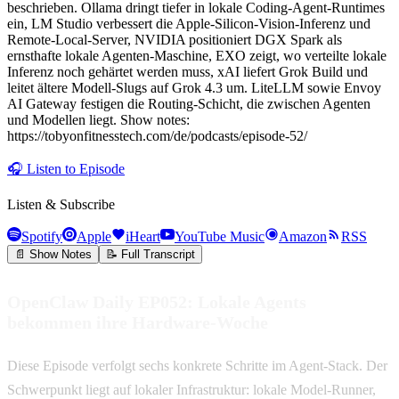
beschrieben. Ollama dringt tiefer in lokale Coding-Agent-Runtimes
ein, LM Studio verbessert die Apple-Silicon-Vision-Inferenz und
Remote-Local-Server, NVIDIA positioniert DGX Spark als
ernsthafte lokale Agenten-Maschine, EXO zeigt, wo verteilte lokale
Inferenz noch gehärtet werden muss, xAI liefert Grok Build und
leitet ältere Modell-Slugs auf Grok 4.3 um. LiteLLM sowie Envoy
AI Gateway festigen die Routing-Schicht, die zwischen Agenten
und Modellen liegt. Show notes:
https://tobyonfitnesstech.com/de/podcasts/episode-52/
🎧
Listen to Episode
Listen & Subscribe
Spotify
Apple
iHeart
YouTube Music
Amazon
RSS
📄 Show Notes
📝 Full Transcript
OpenClaw Daily EP052: Lokale Agents
bekommen ihre Hardware-Woche
Diese Episode verfolgt sechs konkrete Schritte im Agent-Stack. Der
Schwerpunkt liegt auf lokaler Infrastruktur: lokale Model-Runner,