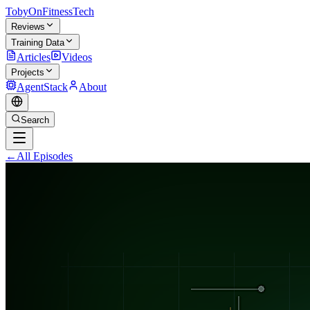
TobyOnFitnessTech
Reviews
Training Data
Articles
Videos
Projects
AgentStack
About
Search
←
All Episodes