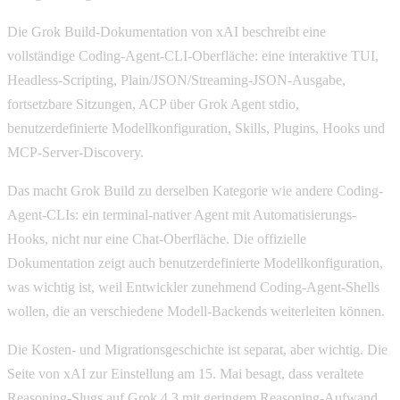
Die Grok Build-Dokumentation von xAI beschreibt eine
vollständige Coding-Agent-CLI-Oberfläche: eine interaktive TUI,
Headless-Scripting, Plain/JSON/Streaming-JSON-Ausgabe,
fortsetzbare Sitzungen, ACP über Grok Agent stdio,
benutzerdefinierte Modellkonfiguration, Skills, Plugins, Hooks und
MCP-Server-Discovery.
Das macht Grok Build zu derselben Kategorie wie andere Coding-
Agent-CLIs: ein terminal-nativer Agent mit Automatisierungs-
Hooks, nicht nur eine Chat-Oberfläche. Die offizielle
Dokumentation zeigt auch benutzerdefinierte Modellkonfiguration,
was wichtig ist, weil Entwickler zunehmend Coding-Agent-Shells
wollen, die an verschiedene Modell-Backends weiterleiten können.
Die Kosten- und Migrationsgeschichte ist separat, aber wichtig. Die
Seite von xAI zur Einstellung am 15. Mai besagt, dass veraltete
Reasoning-Slugs auf Grok 4.3 mit geringem Reasoning-Aufwand