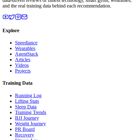
data-driven reviews of fitness technology, smart gyms, wearables,
and the real training data behind each recommendation.
Explore
Speediance
Wearables
AgentStack
Articles
Videos
Projects
Training Data
Running Log
Lifting Stats
Sleep Data
Training Trends
BJJ Journey
Weight Journey
PR Board
Recovery