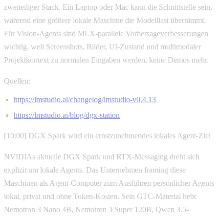
zweiteiliger Stack. Ein Laptop oder Mac kann die Schnittstelle sein,
während eine größere lokale Maschine die Modelllast übernimmt.
Für Vision-Agents sind MLX-parallele Vorhersageverbesserungen
wichtig, weil Screenshots, Bilder, UI-Zustand und multimodaler
Projektkontext zu normalen Eingaben werden, keine Demos mehr.
Quellen:
https://lmstudio.ai/changelog/lmstudio-v0.4.13
https://lmstudio.ai/blog/dgx-station
[10:00] DGX Spark wird ein ernstzunehmendes lokales Agent-Ziel
NVIDIAs aktuelle DGX Spark und RTX-Messaging dreht sich
explizit um lokale Agents. Das Unternehmen framing diese
Maschinen als Agent-Computer zum Ausführen persönlicher Agents
lokal, privat und ohne Token-Kosten. Sein GTC-Material hebt
Nemotron 3 Nano 4B, Nemotron 3 Super 120B, Qwen 3.5-