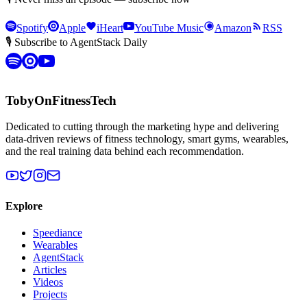
Spotify
Apple
iHeart
YouTube Music
Amazon
RSS
🎙 Subscribe to AgentStack Daily
TobyOnFitnessTech
Dedicated to cutting through the marketing hype and delivering
data-driven reviews of fitness technology, smart gyms, wearables,
and the real training data behind each recommendation.
Explore
Speediance
Wearables
AgentStack
Articles
Videos
Projects