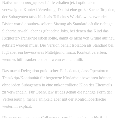
Native
-Läufe erhalten jetzt optionalen
sessions_spawn
verzweigten Kontext-Vererbung. Das ist eine große Sache für jeden,
der Subagenten tatsächlich als Teil eines Workflows verwendet.
Bisher war die sauber-isolierte Sitzung als Standard oft die richtige
Sicherheitswahl, aber es gibt echte Jobs, bei denen das Kind das
Requester-Transkript erben sollte, damit es nicht von Grund auf neu
gebrieft werden muss. Die Version behält Isolation als Standard bei,
fügt aber ein bewussteres Mittelgrund hinzu: Kontext vererben,
wenn es hilft, sauber bleiben, wenn es nicht hilft.
Das macht Delegation praktischer. Es bedeutet, dass Operatoren
Transkript-Kontinuität für begrenzte Kindarbeit bewahren können,
ohne jeden Subagenten in eine unkontrollierte Klon des Elternteils
zu verwandeln. Für OpenClaw ist das genau die richtige Form der
Verbesserung: mehr Fähigkeit, aber mit der Kontrolloberfläche
weiterhin explizit.
Die neue optionale per-Call
-Unterstützung für Bild-,
timeoutMs