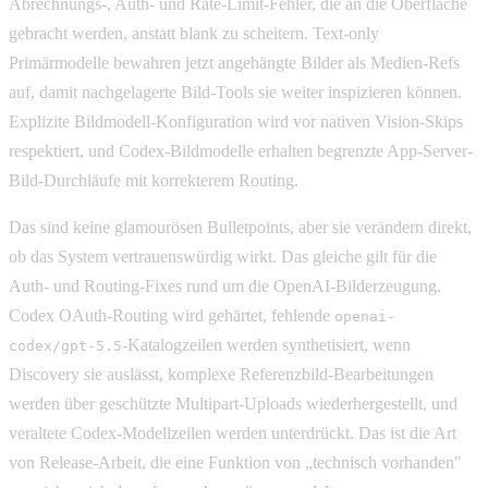
Abrechnungs-, Auth- und Rate-Limit-Fehler, die an die Oberfläche
gebracht werden, anstatt blank zu scheitern. Text-only
Primärmodelle bewahren jetzt angehängte Bilder als Medien-Refs
auf, damit nachgelagerte Bild-Tools sie weiter inspizieren können.
Explizite Bildmodell-Konfiguration wird vor nativen Vision-Skips
respektiert, und Codex-Bildmodelle erhalten begrenzte App-Server-
Bild-Durchläufe mit korrekterem Routing.
Das sind keine glamourösen Bulletpoints, aber sie verändern direkt,
ob das System vertrauenswürdig wirkt. Das gleiche gilt für die
Auth- und Routing-Fixes rund um die OpenAI-Bilderzeugung.
Codex OAuth-Routing wird gehärtet, fehlende
openai-
-Katalogzeilen werden synthetisiert, wenn
codex/gpt-5.5
Discovery sie auslässt, komplexe Referenzbild-Bearbeitungen
werden über geschützte Multipart-Uploads wiederhergestellt, und
veraltete Codex-Modellzeilen werden unterdrückt. Das ist die Art
von Release-Arbeit, die eine Funktion von „technisch vorhanden"