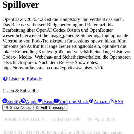
Spillover
OpenClaw v2026.4.23 ist die Hauptstory und verdient das auch.
Das Release verbessert Bildgenerierung und Referenzbild-
Bearbeitung über OpenAI Codex OAuth und OpenRouter
wesentlich, erweitert die image_generate-Steuerung, fügt optionale
Vererbung von Fork-Transkripten für sessions_spawn hinzu, führt
timeouts pro Aufruf für lange Generierungstools ein, optimiert die
lokale Embedding-Kontextgröße und verschärft eine lange Liste von
Codex-, Media-, Webchat- und Sicherheitsverhalten, die Operatoren
tatsächlich spüren. Nach dem Release Show notes:
https://tobyonfitnesstech.com/de/podcasts/episode-39/
🎧
Listen to Episode
Listen & Subscribe
Spotify
Apple
iHeart
YouTube Music
Amazon
RSS
📄 Show Notes
📝 Full Transcript
OPENCLAW DAILY — EPISODE 039 — 25. April 2026
[00:00] INTRO / HOOK OpenClaw v2026.4.23 ist die neueste