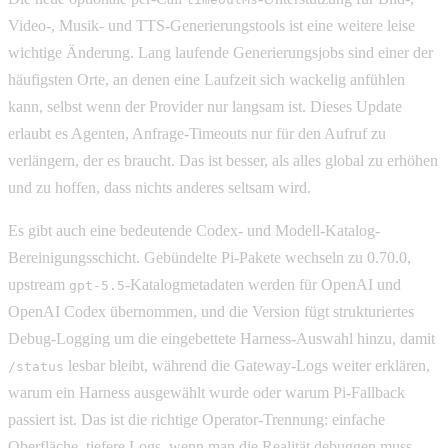
Video-, Musik- und TTS-Generierungstools ist eine weitere leise
wichtige Änderung. Lang laufende Generierungsjobs sind einer der
häufigsten Orte, an denen eine Laufzeit sich wackelig anfühlen
kann, selbst wenn der Provider nur langsam ist. Dieses Update
erlaubt es Agenten, Anfrage-Timeouts nur für den Aufruf zu
verlängern, der es braucht. Das ist besser, als alles global zu erhöhen
und zu hoffen, dass nichts anderes seltsam wird.
Es gibt auch eine bedeutende Codex- und Modell-Katalog-
Bereinigungsschicht. Gebündelte Pi-Pakete wechseln zu 0.70.0,
upstream
-Katalogmetadaten werden für OpenAI und
gpt-5.5
OpenAI Codex übernommen, und die Version fügt strukturiertes
Debug-Logging um die eingebettete Harness-Auswahl hinzu, damit
lesbar bleibt, während die Gateway-Logs weiter erklären,
/status
warum ein Harness ausgewählt wurde oder warum Pi-Fallback
passiert ist. Das ist die richtige Operator-Trennung: einfache
Oberfläche, tiefere Logs, wenn man die Realität debuggen muss.