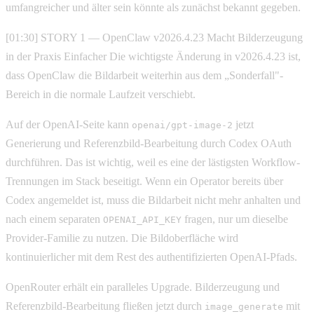
umfangreicher und älter sein könnte als zunächst bekannt gegeben.
[01:30] STORY 1 — OpenClaw v2026.4.23 Macht Bilderzeugung
in der Praxis Einfacher Die wichtigste Änderung in v2026.4.23 ist,
dass OpenClaw die Bildarbeit weiterhin aus dem „Sonderfall"-
Bereich in die normale Laufzeit verschiebt.
Auf der OpenAI-Seite kann
jetzt
openai/gpt-image-2
Generierung und Referenzbild-Bearbeitung durch Codex OAuth
durchführen. Das ist wichtig, weil es eine der lästigsten Workflow-
Trennungen im Stack beseitigt. Wenn ein Operator bereits über
Codex angemeldet ist, muss die Bildarbeit nicht mehr anhalten und
nach einem separaten
fragen, nur um dieselbe
OPENAI_API_KEY
Provider-Familie zu nutzen. Die Bildoberfläche wird
kontinuierlicher mit dem Rest des authentifizierten OpenAI-Pfads.
OpenRouter erhält ein paralleles Upgrade. Bilderzeugung und
Referenzbild-Bearbeitung fließen jetzt durch
mit
image_generate