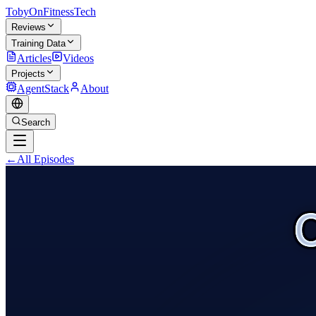
TobyOnFitnessTech
Reviews
Training Data
Articles
Videos
Projects
AgentStack
About
Search
←
All Episodes