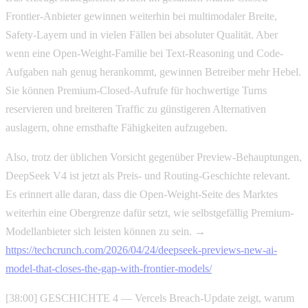
Frontier-Anbieter gewinnen weiterhin bei multimodaler Breite,
Safety-Layern und in vielen Fällen bei absoluter Qualität. Aber
wenn eine Open-Weight-Familie bei Text-Reasoning und Code-
Aufgaben nah genug herankommt, gewinnen Betreiber mehr Hebel.
Sie können Premium-Closed-Aufrufe für hochwertige Turns
reservieren und breiteren Traffic zu günstigeren Alternativen
auslagern, ohne ernsthafte Fähigkeiten aufzugeben.
Also, trotz der üblichen Vorsicht gegenüber Preview-Behauptungen,
DeepSeek V4 ist jetzt als Preis- und Routing-Geschichte relevant.
Es erinnert alle daran, dass die Open-Weight-Seite des Marktes
weiterhin eine Obergrenze dafür setzt, wie selbstgefällig Premium-
Modellanbieter sich leisten können zu sein. →
https://techcrunch.com/2026/04/24/deepseek-previews-new-ai-
model-that-closes-the-gap-with-frontier-models/
[38:00] GESCHICHTE 4 — Vercels Breach-Update zeigt, warum